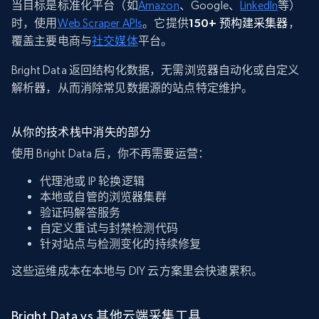
当目标是标准化平台（如
Amazon
、Google、
LinkedIn
等）
时，使用
Web Scraper APIs
。它提供
150+ 预构建采集器
，
覆盖主要电商与
社交媒体
平台。
Bright Data 返回结构化数据，无需浏览器自动化或自定义
解析器，从而消除常见数据源的站点特定维护。
从你的技术栈中消失的部分
使用 Bright Data 后，你不再需要运营：
代理池或 IP 轮换逻辑
本地或自管的浏览器集群
验证码解答服务
自定义重试与封禁检测代码
针对站点与检测变化的持续修复
这些运维成本在本地与 DIY 云方案里会快速累积。
Bright Data vs 其他云端采集工具