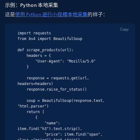
示例：Python 本地采集
这是
使用 Python 进行小规模本地采集
的样子：
Copy
import requests

from bs4 import BeautifulSoup

def scrape_products(url):

    headers = {

        "User-Agent": "Mozilla/5.0"

    }

    response = requests.get(url, 
headers=headers)

    response.raise_for_status()

    soup = BeautifulSoup(response.text, 
"html.parser")

    return [

        {

            "name": 
item.find("h3").text.strip(),

            "price": item.find("span", 