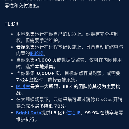
靠性和交付速度
。
TL;DR
本地采集
运行在你自己的机器上。你拥有完全控制
权，但需要手动维护。
云端采集
运行在远程基础设施上，具备自动扩缩容与
内置的
IP 轮换
。
当你采集
<1,000 页
或数据受监管、仅可在内网使用
时，选择
本地采集
。
当你采集
10,000+ 页
、目标站点容易封禁，或需要
7×24 监控
时，选择
云端采集
。
IP 封禁
是第一大瓶颈
，
68% 的团队将其视为主要挑
战
。
在大规模场景下，云端采集可通过消除 DevOps 开销
将
总成本最多降低 70%
。
Bright Data
提供
1.5 亿+
住宅 IP
、
99.9% 在线率
与
零
维护执行
。