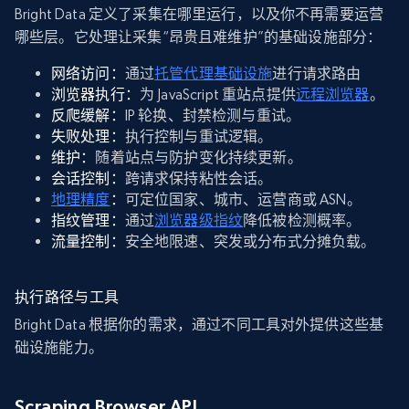
Bright Data 定义了采集在哪里运行，以及你不再需要运营
哪些层。它处理让采集“昂贵且难维护”的基础设施部分：
网络访问：
通过
托管代理基础设施
进行请求路由
浏览器执行：
为 JavaScript 重站点提供
远程浏览器
。
反爬缓解：
IP 轮换、封禁检测与重试。
失败处理：
执行控制与重试逻辑。
维护：
随着站点与防护变化持续更新。
会话控制：
跨请求保持粘性会话。
地理精度
：
可定位国家、城市、运营商或 ASN。
指纹管理：
通过
浏览器级指纹
降低被检测概率。
流量控制：
安全地限速、突发或分布式分摊负载。
执行路径与工具
Bright Data 根据你的需求，通过不同工具对外提供这些基
础设施能力。
Scraping Browser API