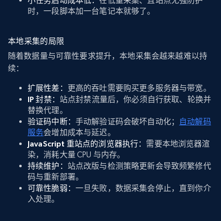
小任务启动成本低：
在低量采集、且站点无强防护
时，一段脚本加一台笔记本就够了。
本地采集的局限
随着数据量与可靠性要求提升，本地采集会越来越难以持
续：
扩展性差：
更高的吞吐需要购买更多服务器与带宽。
IP 封禁：
站点封禁流量后，你必须自行获取、轮换并
替换代理。
验证码中断：
手动解验证码会破坏自动化；
自动解码
服务
会增加成本与延迟。
JavaScript 重站点的浏览器执行：
需要本地浏览器渲
染，消耗大量 CPU 与内存。
持续维护：
站点改版与检测策略更新会导致频繁修代
码与重新部署。
可靠性脆弱：
一旦失败，数据采集会停止，直到你介
入处理。