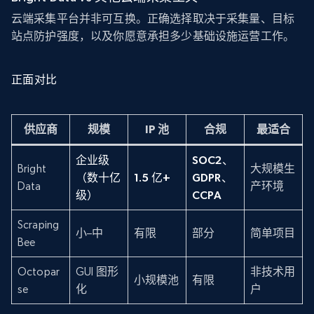
云端采集平台并非可互换。正确选择取决于采集量、目标
站点防护强度，以及你愿意承担多少基础设施运营工作。
正面对比
供应商
规模
IP 池
合规
最适合
企业级
SOC2、
Bright
大规模生
（数十亿
1.5 亿+
GDPR、
Data
产环境
级）
CCPA
Scraping
小–中
有限
部分
简单项目
Bee
Octopar
GUI 图形
非技术用
小规模池
有限
se
化
户