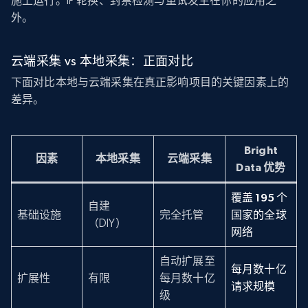
施上运行。IP 轮换、封禁检测与重试发生在你的应用之
外。
云端采集 vs 本地采集：正面对比
下面对比本地与云端采集在真正影响项目的关键因素上的
差异。
Bright
因素
本地采集
云端采集
Data 优势
覆盖 195 个
自建
基础设施
完全托管
国家的全球
（DIY）
网络
自动扩展至
每月数十亿
扩展性
有限
每月数十亿
请求规模
级