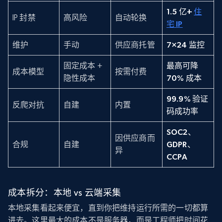
1.5 亿+
住
IP 封禁
高风险
自动轮换
宅 IP
维护
手动
供应商托管
7×24 监控
固定成本 +
最高可降
成本模型
按需付费
隐性成本
70% 成本
99.9% 验证
反爬对抗
自建
内置
码成功率
SOC2、
因供应商而
合规
自建
GDPR、
异
CCPA
成本拆分：本地 vs 云端采集
本地采集看起来便宜，直到你把维持运行所需的一切都算
进去。这里最大的成本不是服务器，而是工程师把时间花