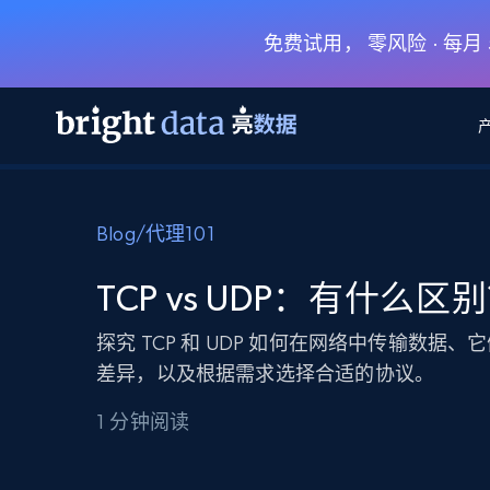
免费试用， 零风险 · 每
网页数据抓取 API
多模态训练
网页数据抓取 API
工具
Blog
/
代理101
网页解锁 API
视频与媒体数据
网页解锁 API
起价
$1/ 每1 次
告别封锁和验证码
获得取之不尽的视频，图片及更多内
免费套餐
TCP vs UDP：有什么区
第三方工具集成
Discover API
视频信息流——为 VLA 准备就绪
免费
起价
爬虫 API
$1/1k请求
始终在线的代理实时网页发现
获取持续、定向的网页视频，用于训
探究 TCP 和 UDP 如何在网络中传输数据、
浏览器扩展
器人策略
差异，以及根据需求选择合适的协议。
搜索引擎结果页 API
搜索引擎 API
起价
数据包
代理网络检查
按需获取多引擎搜索结果
$1/ 每1 次
免费套餐
为各行各业生成可直接用于LLM的数据
1 分钟阅读
Google
Bing
Duckduckgo
Yandex
起价
网站地图
爬虫浏览器 API
爬虫浏览器 API
$5/GB
键启动内置隐匿模式的远程浏览器