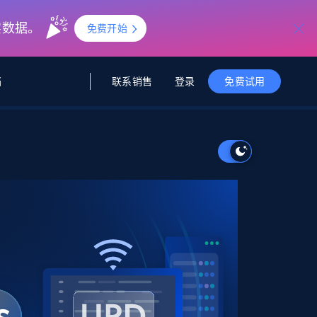
实数据。
免费开始
联系销售
登录
档
免费试用
据与洞察
据及洞察
源
公司
初创企业计划
零售情报
零售
新
起价
$2000/月
解锁实时电商洞察与AI驱动的业务推荐
洞察
联盟推荐
演示智能体
企业级数据服务
托管式数据
起价
为企业级数据收集量身定制
$1500/月
采集
信任中心
集成
Deep Lookup
测试版
Bright SDK
在海量级网页数据上运行复杂
查询