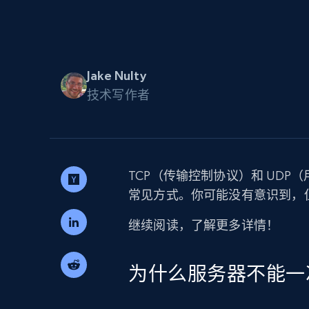
代理基础设施
代理服务
动态代理
起价
$5
$2.5/G
免费套餐
Jake Nulty
动态代理
5折
超40000万 万高速真人住宅代理
技术写作者
起价
ISP 代理
$1.3/IP
数据中心代理
用于数据获取的高速代理
TCP（传输控制协议）和 UD
常见方式。你可能没有意识到，
继续阅读，了解更多详情！
为什么服务器不能一