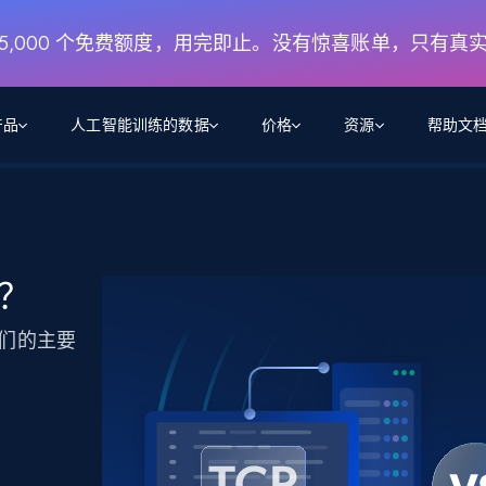
月 5,000 个免费额度，用完即止。没有惊喜账单，只有真
产品
人工智能训练的数据
价格
资源
帮助文
智能体 WEB 执行
数据源
数据源
数
数
资
学习中心
搜索及提取
抓取APIs
抓取APIs
起价
$1
$0.75/1k 记录条
请求
容
让 AI 应用具备搜索与爬取整个网络的能力
从 600+ 个网站获取实时数据
免费套餐
别？
博客
领英
电商
社交媒体
ChatGPT
智能体浏览器
爬虫工作室定价
起价
爬虫工作室
练人形机
让智能体浏览网站并自动执行任务
$1/1k请求
它们的主要
案例研究
免费套餐
将任何网站转化为数据管道
亮数据 MCP
免费
起价
数据集
数据集
网络研讨会
站式工具包，全面解锁网页
请求
$250/100K 记录条
集
来自 600+ 个域名的预收集数据
起价
领英
电商
社交媒体
房地产
代理位置
缓存速递
$0.2/1k HTML
缓存速递
实时网页数据，采集即交付