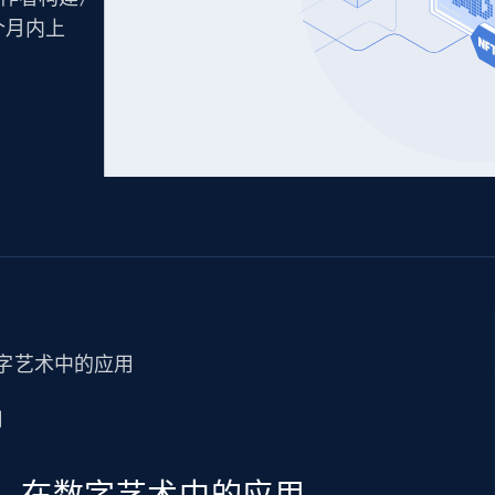
产品技术视频
个月内上
起价
数据中心代理
$0.9/IP
B
静态ISP代理
130万+ 超高速静态住宅代理
数字艺术中的应用
用