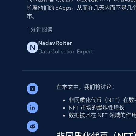
扩展他们的 dApps，从而在几天内而不是几
代理基础设施
市。
代理服务
动态代理
起价
1 分钟阅读
$5
$2.5/G
免费套餐
动态代理
5折
超40000万 万高速真人住宅代理
起价
Nadav Roiter
ISP 代理
$1.3/IP
数据中心代理
Data Collection Expert
用于数据获取的高速代理
在本文中，我们将讨论：
非同质化代币（NFT）在
NFT 市场的爆炸性增长
数据技术在 NFT 领域的作