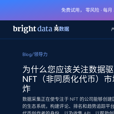
免费试用， 零风险 · 每
网页数据抓取 API
多模态训练
网页数据抓取 API
工具
Blog
/
领导力
网页解锁 API
视频与媒体数据
网页解锁 API
起价
$1/ 每1 次
告别封锁和验证码
获得取之不尽的视频，图片及更多内
免费套餐
为什么您应该关注数据驱
第三方工具集成
Discover API
视频信息流——为 VLA 准备就绪
免费
起价
NFT（非同质化代币）市
爬虫 API
$1/1k请求
始终在线的代理实时网页发现
获取持续、定向的网页视频，用于训
浏览器扩展
器人策略
炸
搜索引擎结果页 API
搜索引擎 API
起价
数据包
代理网络检查
按需获取多引擎搜索结果
$1/ 每1 次
免费套餐
为各行各业生成可直接用于LLM的数据
Google
Bing
Duckduckgo
Yandex
数据采集正在使专注于 NFT 的公司能够创
起价
网站地图
爬虫浏览器 API
爬虫浏览器 API
的生态系统，构建评论、排名和趋势追踪平
$5/GB
键启动内置隐匿模式的远程浏览器
代币创作者的身份，以及收集 API，以帮助创