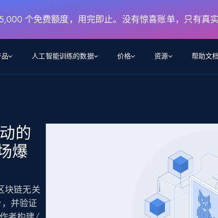
月 5,000 个免费额度，用完即止。没有惊喜账单，只有真
产品
人工智能训练的数据
价格
资源
帮助文
智能体 WEB 执行
数据源
数据源
数
数
资
学习中心
搜索及提取
抓取APIs
抓取APIs
起价
$1
$0.75/1k 记录条
请求
容
让 AI 应用具备搜索与爬取整个网络的能力
从 600+ 个网站获取实时数据
免费套餐
动的
博客
领英
电商
社交媒体
ChatGPT
智能体浏览器
爬虫工作室定价
起价
场爆
爬虫工作室
练人形机
让智能体浏览网站并自动执行任务
$1/1k请求
案例研究
免费套餐
将任何网站转化为数据管道
亮数据 MCP
免费
起价
数据集
数据集
网络研讨会
站式工具包，全面解锁网页
请求
$250/100K 记录条
集
来自 600+ 个域名的预收集数据
建区块链无关
起价
领英
电商
社交媒体
房地产
代理位置
缓存速递
$0.2/1k HTML
台，并验证
缓存速递
作者构建/
实时网页数据，采集即交付