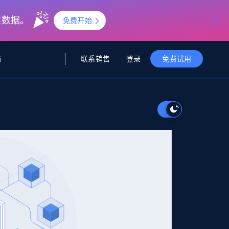
实数据。
免费开始
联系销售
登录
档
免费试用
据与洞察
据及洞察
源
公司
初创企业计划
零售情报
零售
新
起价
$2000/月
解锁实时电商洞察与AI驱动的业务推荐
洞察
联盟推荐
演示智能体
企业级数据服务
托管式数据
起价
为企业级数据收集量身定制
$1500/月
采集
信任中心
集成
Deep Lookup
测试版
Bright SDK
在海量级网页数据上运行复杂
查询