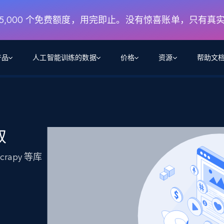
月 5,000 个免费额度，用完即止。没有惊喜账单，只有真
产品
人工智能训练的数据
价格
资源
帮助文
智能体 WEB 执行
数据源
数据源
数
数
资
学习中心
搜索及提取
抓取APIs
抓取APIs
起价
$1
$0.75/1k 记录条
请求
容
让 AI 应用具备搜索与爬取整个网络的能力
从 600+ 个网站获取实时数据
免费套餐
取
博客
领英
电商
社交媒体
ChatGPT
智能体浏览器
爬虫工作室定价
起价
爬虫工作室
练人形机
让智能体浏览网站并自动执行任务
$1/1k请求
crapy 等库
案例研究
免费套餐
将任何网站转化为数据管道
亮数据 MCP
免费
起价
数据集
数据集
网络研讨会
站式工具包，全面解锁网页
请求
$250/100K 记录条
集
来自 600+ 个域名的预收集数据
起价
领英
电商
社交媒体
房地产
代理位置
缓存速递
$0.2/1k HTML
缓存速递
实时网页数据，采集即交付