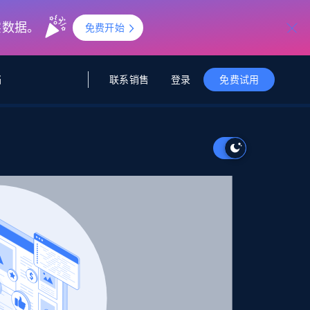
实数据。
免费开始
联系销售
登录
档
免费试用
据与洞察
据及洞察
源
公司
初创企业计划
零售情报
零售
新
起价
$2000/月
解锁实时电商洞察与AI驱动的业务推荐
洞察
联盟推荐
演示智能体
企业级数据服务
托管式数据
起价
为企业级数据收集量身定制
$1500/月
采集
信任中心
集成
Deep Lookup
测试版
Bright SDK
在海量级网页数据上运行复杂
查询