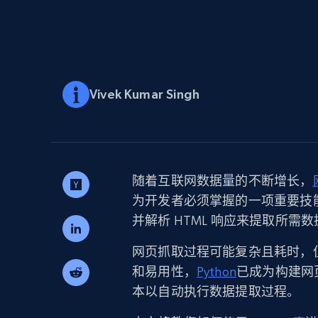
代理基础设施
代理服务
动态代理
起价
$5
$2.5/G
免费套餐
动态代理
5折
超40000万 万高速真人住宅代理
Vivek Kumar Singh
起价
ISP 代理
$1.3/IP
数据中心代理
用于数据获取的高速代理
随着互联网数据量的不断增长，
为开发者必须掌握的一项重要技能
并解析 HTML 响应来提取所需
网页抓取过程可能复杂且耗时，
和易用性，
Python
已成为构建网
本以自动执行数据提取过程。