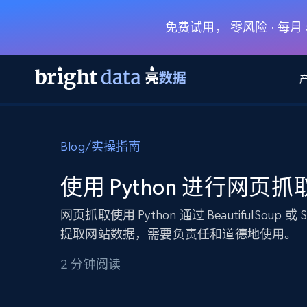
免费试用， 零风险 · 每
网页数据抓取 API
多模态训练
网页数据抓取 API
工具
Blog
/
实操指南
网页解锁 API
视频与媒体数据
网页解锁 API
起价
$1/ 每1 次
告别封锁和验证码
获得取之不尽的视频，图片及更多内
免费套餐
使用 Python 进行网页抓
第三方工具集成
Discover API
视频信息流——为 VLA 准备就绪
免费
起价
爬虫 API
$1/1k请求
始终在线的代理实时网页发现
获取持续、定向的网页视频，用于训
网页抓取使用 Python 通过 BeautifulSoup 或 S
浏览器扩展
器人策略
提取网站数据，需要负责任和道德地使用。
搜索引擎结果页 API
搜索引擎 API
起价
数据包
代理网络检查
按需获取多引擎搜索结果
$1/ 每1 次
免费套餐
为各行各业生成可直接用于LLM的数据
2 分钟阅读
Google
Bing
Duckduckgo
Yandex
起价
网站地图
爬虫浏览器 API
爬虫浏览器 API
$5/GB
键启动内置隐匿模式的远程浏览器