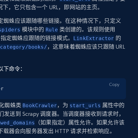
况下，它只包含一个 URL，即网站的主页。
定蜘蛛应该跟随哪些链接。在这种情况下，只定义
模块中的
类创建的。该规则使用
spiders
Rule
指定蜘蛛应跟随的链接模式。
的
LinkExtractor
，这意味着蜘蛛应该只跟随 URL
/category/books/
以下命令：
Copy
er
始化蜘蛛类
，为
属性中的
BookCrawler
start_urls
们发送到 Scrapy 调度器。当调度器接收到请求时，
（如果指定）属性允许。如果允许该
owed_domains
载器会向服务器发出 HTTP 请求并检索响应。