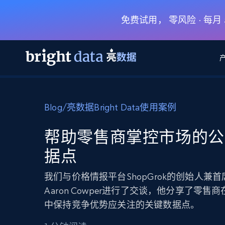
免费试用， 零风险 · 每
网页数据抓取 API
多模态训练
网页数据抓取 API
工具
Blog
/
亮数据Bright Data使用案例
网页解锁 API
视频与媒体数据
网页解锁 API
起价
$1/ 每1 次
告别封锁和验证码
获得取之不尽的视频，图片及更多内
免费套餐
帮助零售商掌控市场的公
第三方工具集成
Discover API
视频信息流——为 VLA 准备就绪
免费
起价
据点
爬虫 API
$1/1k请求
始终在线的代理实时网页发现
获取持续、定向的网页视频，用于训
浏览器扩展
器人策略
搜索引擎结果页 API
搜索引擎 API
起价
我们与价格情报平台ShopGrok的创始人兼
数据包
代理网络检查
按需获取多引擎搜索结果
$1/ 每1 次
免费套餐
为各行各业生成可直接用于LLM的数据
Aaron Cowper进行了交谈，他分享了零售
Google
Bing
Duckduckgo
Yandex
起价
网站地图
中保持竞争优势应关注的关键数据点。
爬虫浏览器 API
爬虫浏览器 API
$5/GB
键启动内置隐匿模式的远程浏览器