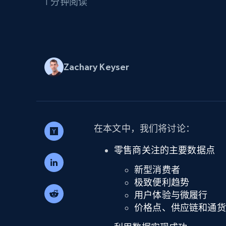
1 分钟阅读
代理基础设施
代理服务
动态代理
起价
$5
$2.5/G
免费套餐
动态代理
5折
超40000万 万高速真人住宅代理
Zachary Keyser
起价
ISP 代理
$1.3/IP
数据中心代理
用于数据获取的高速代理
在本文中，我们将讨论：
零售商关注的主要数据点
新型消费者
极致便利趋势
用户体验与微履行
价格点、供应链和通货