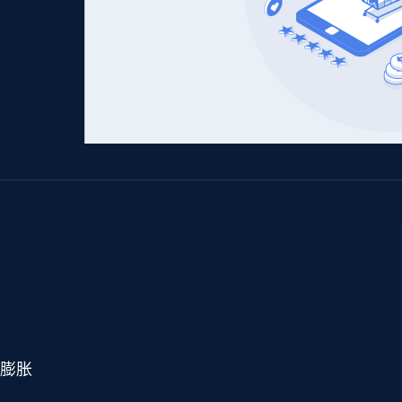
产品技术视频
起价
数据中心代理
$0.9/IP
B
静态ISP代理
130万+ 超高速静态住宅代理
膨胀