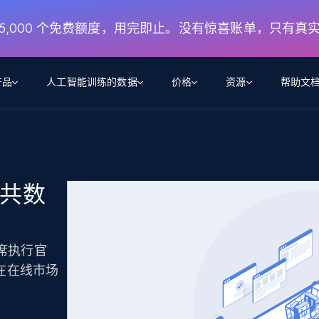
月 5,000 个免费额度，用完即止。没有惊喜账单，只有真
产品
人工智能训练的数据
价格
资源
帮助文
智能体 WEB 执行
数据源
数据源
数
数
资
学习中心
搜索及提取
抓取APIs
抓取APIs
起价
$1
$0.75/1k 记录条
请求
容
让 AI 应用具备搜索与爬取整个网络的能力
从 600+ 个网站获取实时数据
免费套餐
共数
博客
领英
电商
社交媒体
ChatGPT
智能体浏览器
爬虫工作室定价
起价
爬虫工作室
练人形机
让智能体浏览网站并自动执行任务
$1/1k请求
案例研究
免费套餐
将任何网站转化为数据管道
亮数据 MCP
免费
首席执行官
起价
数据集
数据集
网络研讨会
站式工具包，全面解锁网页
请求
$250/100K 记录条
集
商在在线市场
来自 600+ 个域名的预收集数据
起价
领英
电商
社交媒体
房地产
代理位置
缓存速递
$0.2/1k HTML
缓存速递
实时网页数据，采集即交付