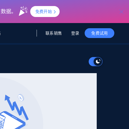
实数据。
免费开始
联系销售
登录
档
免费试用
据与洞察
据及洞察
源
公司
初创企业计划
零售情报
零售
新
起价
$2000/月
解锁实时电商洞察与AI驱动的业务推荐
洞察
联盟推荐
演示智能体
企业级数据服务
托管式数据
起价
为企业级数据收集量身定制
$1500/月
采集
信任中心
集成
Deep Lookup
测试版
Bright SDK
在海量级网页数据上运行复杂
查询