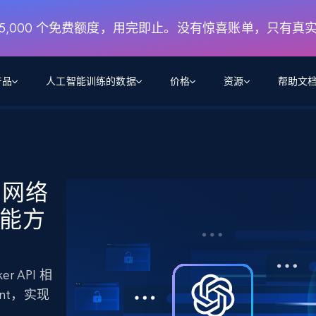
月 5,000 个免费额度，用完即止。没有惊喜账单，只有真
产品
人工智能训练的数据
价格
资源
帮助文
智能体 WEB 执行
数据源
数据源
数
数
资
学习中心
搜索及提取
抓取APIs
抓取APIs
起价
$1
$0.75/1k 记录条
请求
容
让 AI 应用具备搜索与爬取整个网络的能力
从 600+ 个网站获取实时数据
免费套餐
 与网络
博客
领英
电商
社交媒体
ChatGPT
智能体浏览器
爬虫工作室定价
起价
能方
爬虫工作室
练人形机
让智能体浏览网站并自动执行任务
$1/1k请求
案例研究
免费套餐
将任何网站转化为数据管道
亮数据 MCP
免费
起价
数据集
数据集
网络研讨会
站式工具包，全面解锁网页
请求
$250/100K 记录条
集
来自 600+ 个域名的预收集数据
er API 相
起价
领英
电商
社交媒体
房地产
代理位置
缓存速递
$0.2/1k HTML
ent，实现
缓存速递
实时网页数据，采集即交付