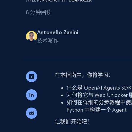
代理基础设施
8 分钟阅读
代理服务
动态代理
起价
$5
$2.5/G
免费套餐
Antonello Zanini
动态代理
5折
超40000万 万高速真人住宅代理
技术写作
起价
ISP 代理
$1.3/IP
数据中心代理
用于数据获取的高速代理
在本指南中，你将学习：
什么是 OpenAI Agents SDK
为何将它与 Web Unloc
如何在详细的分步教程中使用 OpenA
Python 中构建一个 Agent
让我们开始吧！