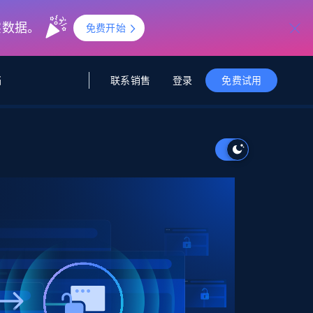
实数据。
免费开始
联系销售
登录
档
免费试用
据与洞察
据及洞察
源
公司
初创企业计划
零售情报
零售
新
起价
$2000/月
解锁实时电商洞察与AI驱动的业务推荐
洞察
联盟推荐
演示智能体
企业级数据服务
托管式数据
起价
为企业级数据收集量身定制
$1500/月
采集
信任中心
集成
Deep Lookup
测试版
Bright SDK
在海量级网页数据上运行复杂
查询