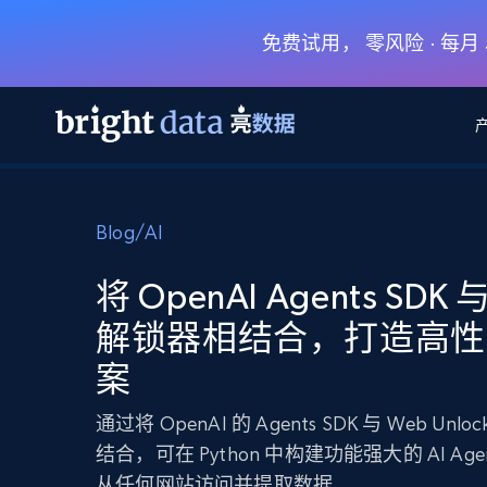
免费试用， 零风险 · 每
网页数据抓取 API
多模态训练
网页数据抓取 API
工具
Blog
/
AI
网页解锁 API
视频与媒体数据
网页解锁 API
起价
$1/ 每1 次
告别封锁和验证码
获得取之不尽的视频，图片及更多内
免费套餐
将 OpenAI Agents SDK
第三方工具集成
Discover API
视频信息流——为 VLA 准备就绪
免费
起价
解锁器相结合，打造高性
爬虫 API
$1/1k请求
始终在线的代理实时网页发现
获取持续、定向的网页视频，用于训
浏览器扩展
器人策略
案
搜索引擎结果页 API
搜索引擎 API
起价
数据包
代理网络检查
按需获取多引擎搜索结果
$1/ 每1 次
免费套餐
为各行各业生成可直接用于LLM的数据
Google
Bing
Duckduckgo
Yandex
通过将 OpenAI 的 Agents SDK 与 Web Unlock
起价
网站地图
爬虫浏览器 API
爬虫浏览器 API
结合，可在 Python 中构建功能强大的 AI Ag
$5/GB
键启动内置隐匿模式的远程浏览器
从任何网站访问并提取数据。