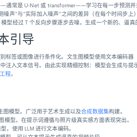
起价
数据中心代理
$0.9/IP
—通常是 U-Net 或 transformer——学习在每一步预
B
静态ISP代理
测噪声”与“实际加入噪声”之间的差异（在每个时间步上
130万+ 超高速静态住宅代理
模型经过 T 个反向步骤逐步去噪，生成一个新的、逼真
本引导
别标签或图像进行条件化。文生图模型使用文本编码器（例
骤中注入文本信号。由此实现精细控制：模型会生成与提
工程
。
生图模型。广泛用于艺术生成以及
合成数据集
构建。
的文生图模型。在提示词遵循与照片级真实感方面表现突出。
散模型，使用 LLM 进行文本编码。