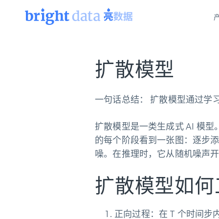
网页数据抓取 API
多模态训练
网页数据抓取 API
工具
扩散模型
网页解锁 API
视频与媒体数据
网页解锁 API
起价
$1/ 每1 次
告别封锁和验证码
获得取之不尽的视频，图片及更多内
免费套餐
第三方工具集成
一句话总结：
扩散模型通过学习逆转
Discover API
视频信息流——为 VLA 准备就绪
免费
起价
爬虫 API
$1/1k请求
始终在线的代理实时网页发现
获取持续、定向的网页视频，用于训
浏览器扩展
器人策略
扩散模型
是一类生成式 AI 
搜索引擎结果页 API
搜索引擎 API
起价
数据包
代理网络检查
按需获取多引擎搜索结果
$1/ 每1 次
的每个阶段看到一张图：逐步添
免费套餐
为各行各业生成可直接用于LLM的数据
Google
Bing
Duckduckgo
Yandex
噪。在推理时，它从随机噪声
起价
网站地图
爬虫浏览器 API
爬虫浏览器 API
$5/GB
键启动内置隐匿模式的远程浏览器
扩散模型如何
代理基础设施
代理服务
正向过程
：在 T 个时间