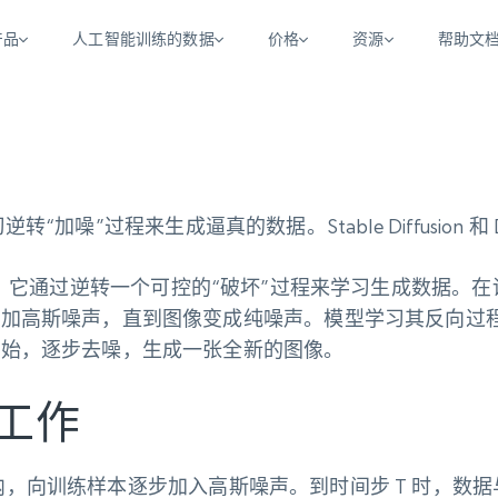
产品
人工智能训练的数据
价格
资源
帮助文
智能体 WEB 执行
数据源
数据源
数
数
资
学习中心
搜索及提取
抓取APIs
抓取APIs
起价
$1
$0.75/1k 记录条
请求
容
让 AI 应用具备搜索与爬取整个网络的能力
从 600+ 个网站获取实时数据
免费套餐
博客
领英
电商
社交媒体
ChatGPT
“加噪”过程来生成逼真的数据。Stable Diffusion 和
智能体浏览器
爬虫工作室定价
起价
爬虫工作室
练人形机
让智能体浏览网站并自动执行任务
$1/1k请求
案例研究
免费套餐
将任何网站转化为数据管道
模型。它通过逆转一个可控的“破坏”过程来学习生成数据。在
亮数据 MCP
免费
起价
数据集
数据集
网络研讨会
站式工具包，全面解锁网页
请求
$250/100K 记录条
加高斯噪声，直到图像变成纯噪声。模型学习其反向过
集
来自 600+ 个域名的预收集数据
开始，逐步去噪，生成一张全新的图像。
起价
领英
电商
社交媒体
房地产
代理位置
缓存速递
$0.2/1k HTML
缓存速递
工作
实时网页数据，采集即交付
产品技术视频
步内，向训练样本逐步加入高斯噪声。到时间步 T 时，数