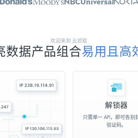
欢迎来到 云抓取
亮数据产品组合
易用且高
解锁器
只需单一 API，即可告别
验证码。