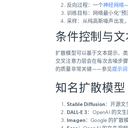
动态代理
起价
反向过程
：一个
神经网络
—
$5
$2.5/G
免费套餐
动态代理
5折
训练目标
：网络最小化“预
超40000万 万高速真人住宅代理
起价
ISP 代理
$1.3/IP
采样
：从纯高斯噪声出发，
数据中心代理
用于数据获取的高速代理
条件控制与文
扩散模型可以基于文本提示、类
交叉注意力层会在每次去噪步
的质量非常关键——参见
提示词
知名扩散模型
Stable Diffusion
：开源文
DALL-E 3
：OpenAI 
Imagen
：Google 的扩