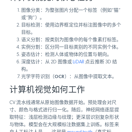
图像分类
：为整张图片分配一个标签（例如“猫”
或“狗”）。
目标检测
：使用边界框定位并标注图像中的多个
目标。
语义分割
：按类别为图像中的每个像素打标签。
实例分割
：区分同一目标类别的不同实例个体。
姿态估计
：检测人体或物体的位置与朝向。
深度估计
：从 2D 图像或
LiDAR
点云推断 3D 结
构。
光学字符识别（OCR）
：从图像中提取文本。
计算机视觉如何工作
CV 流水线通常从原始图像数据开始。预处理会对尺
寸、颜色与格式进行归一化。随后，神经网络逐层提
取特征：浅层检测边缘与纹理；更深层识别复杂形状
与物体。模型会在大规模标注数据集上训练。标签来
自人工标注人员——这就是
ground truth
（真实标