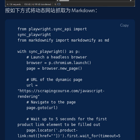
按如下方式将动态网站抓取为 Markdown：
Copy
from playwright.sync_api import 
sync_playwright

from markdownify import markdownify as md

with sync_playwright() as p:

    # Launch a headless browser

    browser = p.chromium.launch()

    page = browser.new_page()

    # URL of the dynamic page

    url = 
"https://scrapingcourse.com/javascript-
rendering"

    # Navigate to the page

    page.goto(url)

    # Wait up to 5 seconds for the first 
product link element to be filled out

    page.locator('.product-
link:not([href=""])').first.wait_for(timeout=5