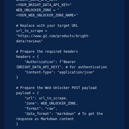
<YOUR_BRIGHT_DATA_API_KEY>"

WEB_UNLOCKER_ZONE = "
<YOUR_WEB_UNLOCKER_ZONE_NAME>"

# Replace with your target URL

url_to_scrape = 
"https://www.g2.com/products/bright-
data/reviews"

# Prepare the required headers

headers = {

    "Authorization": f"Bearer 
{BRIGHT_DATA_API_KEY}", # For authentication

    "Content-Type": "application/json"

}

# Prepare the Web Unlocker POST payload

payload = {

    "url": url_to_scrape,

    "zone": WEB_UNLOCKER_ZONE,

    "format": "raw",

    "data_format": "markdown" # To get the 
response as Markdown content

}
