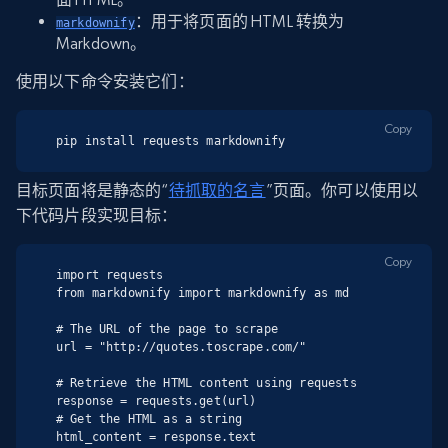
：用于将页面的 HTML 转换为
markdownify
Markdown。
使用以下命令安装它们：
Copy
pip install requests markdownify
目标页面将是静态的“
待抓取的名言
”页面。你可以使用以
下代码片段实现目标：
Copy
import requests

from markdownify import markdownify as md

# The URL of the page to scrape

url = "http://quotes.toscrape.com/"

# Retrieve the HTML content using requests

response = requests.get(url)

# Get the HTML as a string

html_content = response.text
