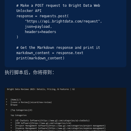
# Make a POST request to Bright Data Web 
Unlocker API

response = requests.post(

    "https://api.brightdata.com/request",

    json=payload,

    headers=headers

)

# Get the Markdown response and print it

markdown_content = response.text

print(markdown_content)
执行脚本后，你将得到：