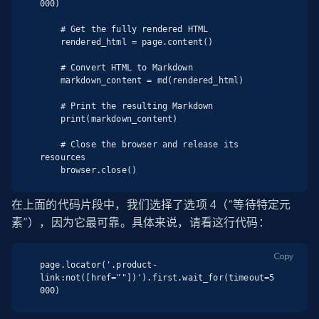
000)

    # Get the fully rendered HTML

    rendered_html = page.content()

    # Convert HTML to Markdown

    markdown_content = md(rendered_html)

    # Print the resulting Markdown

    print(markdown_content)

    # Close the browser and release its 
resources

    browser.close()
在上面的代码片段中，我们选择了选项 4（“等待特定元
素”），因为它最可靠。具体来说，请看这行代码：
Copy
page.locator('.product-
link:not([href=""])').first.wait_for(timeout=5
000)