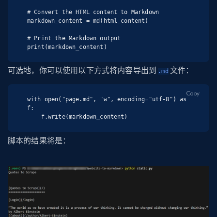
# Convert the HTML content to Markdown

markdown_content = md(html_content)

# Print the Markdown output

print(markdown_content)
可选地，你可以使用以下方式将内容导出到
文件：
.md
Copy
with open("page.md", "w", encoding="utf-8") as 
f:

    f.write(markdown_content)
脚本的结果将是：