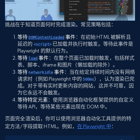
挑战在于知道页面何时完成渲染。常见策略包括：
等待
事件
：在初始 HTML 被解析且
DOMContentLoaded
延迟的
已加载并执行时触发。等待此事件是
<script>
Playwright 的默认行为。
等待
事件
：在整个页面已加载时触发，包括样式
load
表、脚本、iframe 和图片（懒加载的除外）。
等待
事件
：当在给定持续时间内没有网络
networkidle
请求时（例如 Playwright 中的
），认为渲染已完
500ms
成。对于带有实时更新内容的网站，这并不可靠，因
为它永远不会触发。
等待特定元素
：使用浏览器自动化框架提供的自定义
等待 API，等待某些元素出现在 DOM 中。
页面完全渲染后，你可以使用浏览器自动化工具提供的特
定方法/字段提取 HTML。例如，
在 Playwright 中
：