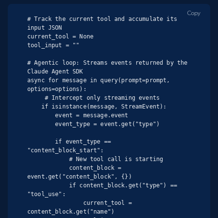
Copy
# Track the current tool and accumulate its 
input JSON

current_tool = None

tool_input = ""

# Agentic loop: Streams events returned by the 
Claude Agent SDK

async for message in query(prompt=prompt, 
options=options):

     # Intercept only streaming events

    if isinstance(message, StreamEvent):

        event = message.event

        event_type = event.get("type")

        if event_type == 
"content_block_start":

            # New tool call is starting

            content_block = 
event.get("content_block", {})

            if content_block.get("type") == 
"tool_use":

                current_tool = 
content_block.get("name")
