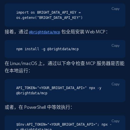
Copy
import os BRIGHT_DATA_API_KEY = 
os.getenv("BRIGHT_DATA_API_KEY")
接着，通过
包全局安装 Web MCP：
@brightdata/mcp
Copy
npm install -g @brightdata/mcp
在 Linux/macOS 上，通过以下命令检查 MCP 服务器是否能
在本地运行：
Copy
API_TOKEN="<YOUR_BRIGHT_DATA_API>" npx -y 
@brightdata/mcp
或者，在 PowerShell 中等效执行：
Copy
$Env:API_TOKEN="<YOUR_BRIGHT_DATA_API>"; npx -
y @brightdata/mcp