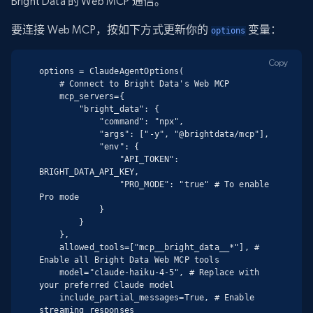
Bright Data 的 Web MCP 通信。
要连接 Web MCP，按如下方式更新你的
变量：
options
Copy
options = ClaudeAgentOptions(

    # Connect to Bright Data's Web MCP

    mcp_servers={

        "bright_data": {

            "command": "npx",

            "args": ["-y", "@brightdata/mcp"],

            "env": {

                "API_TOKEN": 
BRIGHT_DATA_API_KEY,

                "PRO_MODE": "true" # To enable 
Pro mode

            }

        }

    },

    allowed_tools=["mcp__bright_data__*"], # 
Enable all Bright Data Web MCP tools

    model="claude-haiku-4-5", # Replace with 
your preferred Claude model

    include_partial_messages=True, # Enable 
streaming responses
