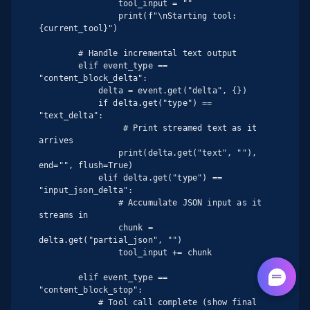
                tool_input = ""

                print(f"\nStarting tool: 
{current_tool}")

        # Handle incremental text output

        elif event_type == 
"content_block_delta":

            delta = event.get("delta", {})

            if delta.get("type") == 
"text_delta":

                 # Print streamed text as it 
arrives

                print(delta.get("text", ""), 
end="", flush=True)

            elif delta.get("type") == 
"input_json_delta":

                # Accumulate JSON input as it 
streams in

                chunk = 
delta.get("partial_json", "")

                tool_input += chunk

        elif event_type == 
"content_block_stop":

            # Tool call complete (show final 