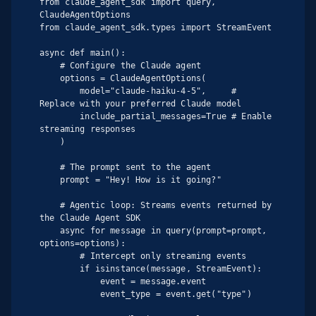
from claude_agent_sdk import query, 
ClaudeAgentOptions

from claude_agent_sdk.types import StreamEvent

async def main():

    # Configure the Claude agent

    options = ClaudeAgentOptions(

        model="claude-haiku-4-5",     # 
Replace with your preferred Claude model

        include_partial_messages=True # Enable 
streaming responses

    )

    # The prompt sent to the agent

    prompt = "Hey! How is it going?"

    # Agentic loop: Streams events returned by 
the Claude Agent SDK

    async for message in query(prompt=prompt, 
options=options):

        # Intercept only streaming events

        if isinstance(message, StreamEvent):

            event = message.event

            event_type = event.get("type")
