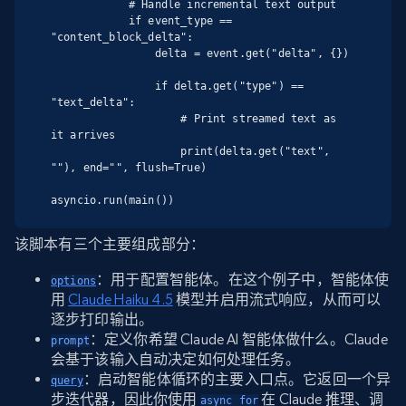
            # Handle incremental text output

            if event_type == 
"content_block_delta":

                delta = event.get("delta", {})

                if delta.get("type") == 
"text_delta":

                    # Print streamed text as 
it arrives

                    print(delta.get("text", 
""), end="", flush=True)

asyncio.run(main())
该脚本有三个主要组成部分：
：用于配置智能体。在这个例子中，智能体使
options
用
Claude Haiku 4.5
模型并启用流式响应，从而可以
逐步打印输出。
：定义你希望 Claude AI 智能体做什么。Claude
prompt
会基于该输入自动决定如何处理任务。
：启动智能体循环的主要入口点。它返回一个异
query
步迭代器，因此你使用
在 Claude 推理、调
async for