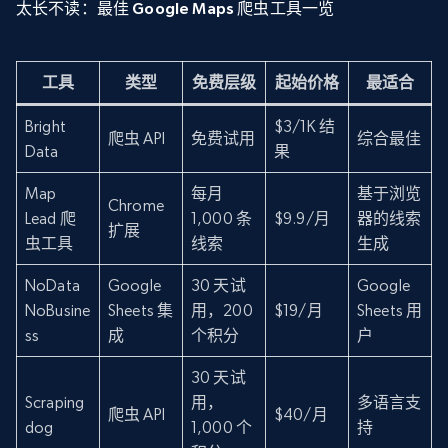
太长不读：最佳 Google Maps 爬虫工具一览
工具
类型
免费层级
起始价格
最适合
Bright
$3/1K 结
爬虫 API
免费试用
综合最佳
Data
果
Map
每月
基于浏览
Chrome
Lead 爬
1,000 条
$9.9/月
器的线索
扩展
虫工具
线索
生成
NoData
Google
30 天试
Google
NoBusine
Sheets 集
用，200
$19/月
Sheets 用
ss
成
个积分
户
30 天试
Scraping
用，
多语言支
爬虫 API
$40/月
dog
1,000 个
持