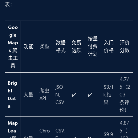
表：
Goo
gle
按量
Map
数据
免费
入门
评价
功能
类型
付费
s 爬
格式
选项
价格
分数
计划
虫工
具
4.7/
Brig
JSO
$3/1
5（2
ht
爬虫
大量
N,
✔️
✔️
k 结
03
Dat
API
CSV
果
条评
a
论）
Map
4.8/
Lea
Chro
CSV,
5（
$9.9