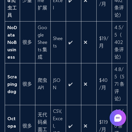
d 爬
少量
me
Exce
✔️
❌
462
/月
虫工
扩展
l
条评
具
论）
NoD
Goo
4.5/
ata
gle
5（
Shee
$19/
NoB
很多
Shee
✔️
❌
402
ts
月
usin
ts 集
条评
ess
成
论）
4.8/
Scra
5（5
爬虫
JSO
$40
ping
很多
✔️
❌
71 条
API
N
/月
dog
评
论）
CSV,
4.6/
无代
Oct
Exce
5（9
码桌
$119
opa
很多
l,
✔️
❌
6 条
面工
/月