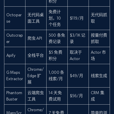
积分
免费计
Octopar
无代码桌
无代码抓
划，10
$119/月
se
面工具
取
个任务
Outscrap
500 条免
$3/1K 记
按量付费
爬虫 API
er
费记录
录
抓取
$5 免费
取决于
Actor 市
Apify
全栈平台
积分
Actor
场
Chrome/
G Maps
1,000 条
Edge 扩
$49/月
线索生成
Extractor
线索/月
展
Phantom
云端爬虫
14 天免
CRM 集
$56/月
Buster
工具
费试用
成
Chrome/
MapsScr
7 天免费
简单的浏