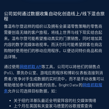
公司如何通过数据收集自动化创造线上/线下混合旅
程
像温布尔登这样的组织以及拥有全渠道零售策略的零售商
需要创造无缝的客户旅程，将线上世界与线下现实结合起
来。温布尔登可能希望推动真实的门票销售，同时增加其
内容的数字流媒体收视率。而沃尔玛可能希望顾客在商店
购物时使用他们的移动应用程序，以便访问特价商品和商
品详情。
通过使用
网络抓取 API
等工具，公司可以将他们的销售点
(PoS)、票务办公室、游戏应用程序和博彩仪表板连接到消
费者/竞争对手生成数据的实时流中，而不是手动收集可以
帮助增加参与度和销售的信息。Bright Data 的
网络抓取服
务
允许公司选择目标数据，如：
关于纽约洋基队最近全明星阵容的社交媒体情绪
上个月在英国有关皇家马德里的谷歌搜索查询