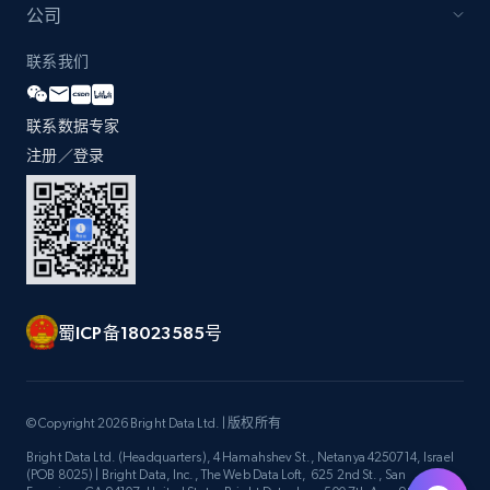
公司
联系我们
联系数据专家
注册／登录
蜀ICP备18023585号
© Copyright 2026 Bright Data Ltd. | 版权所有
Bright Data Ltd. (Headquarters), 4 Hamahshev St., Netanya 4250714, Israel
(POB 8025) | Bright Data, Inc., The Web Data Loft, 625 2nd St., San