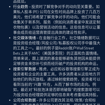
品提及。
行业趋势
– 投资时了解竞争对手的动向至关重要。如
果私人股本 (PE) 公司在女性时尚品牌上投资了几百万
美元，他们将希望了解竞争对手的动向。他们可能会
收集关于新系列、服务（例如向消费者家中发送定制
衣物包裹）以及营销活动的信息。这些信息可以让董
事会成员给运营高管提出具体的建设性批评。
社交媒体情绪
– 在金融行业工作，社交情绪数据可以
是投资组合经理/风投公司/私募股权公司手中最强大
的工具之一。最好的例子是Reddit账户Wall Street
Bets上关于AMC（美国多影院）的正面和负面情绪。
简单来说，跟上潮流的基金能够避免其他因未能提供
足够资金来弥补亏损而经历破产的投资机构的命运。
搜索引擎数据
– 雅虎、必应和谷歌等搜索引擎正成为
投资者和企业的主要工具，许多消费者从这些地方开
始他们的购买旅程。通过映射搜索趋势，投资者可以
看到当前的“兴趣”所在，从而了解市场的走向。例
如，最近对“科技泡沫是否即将破裂”的搜索激增可以
为投资组合经理提供足够的信息来考虑重组其持股。
公司合规数据
– 许多公司更改其法规/政策/合规标