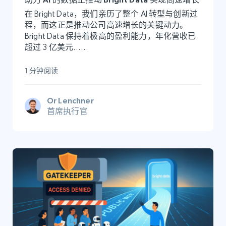
在 Bright Data，我们亲历了整个 AI 转型与创新过
程，而这正是推动公司高速增长的关键动力。
Bright Data 保持着极高的盈利能力，年化营收已
超过 3 亿美元……
1 分钟阅读
Or Lenchner
首席执行官