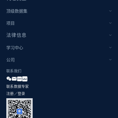
顶级数据集
项目
法律信息
学习中心
公司
联系我们
联系数据专家
注册／登录