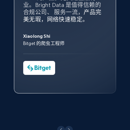
业。Bright Data 是值得信赖的
Data 和 tgndata 发挥作用的地
合规公司、 服务一流，
方。
产品完
Bright Data 拥有自有代理基础
根据我的使用体验，Bright Data
我们对与 Bright Data 的合作感
我们对 Bright Data 的
可靠性
印
美无瑕，网络快速稳定。
设施，助您持续获取网络数据。
的服务价值不可估量。Bright
到非常满意。各方面都很不错，
象深刻，对整体服务也非常满
此外，他们的网页解锁工具还能
Data 帮助我们采集了充足的公
网络非常稳定，而我们对其客户
意。我们与客户经理保持着定期
George Koutsoudopoulos
帮助您轻松绕过烦人的验证码
共网络数据以满足需求，并通过
服务和支持团队也非常认可。
沟通，他的协助对我们非常有帮
Xiaolong Shi
tgndata 的首席执行官 (CEO)
（CAPTCHA）。
其支持团队和开发团队，让我们
助。
Bitget 的爬虫工程师
对许多流程进行了优化。
Cheddi Rai
Nicholas Renotte
Yorgos Panzaris
AdRetreaver CEO
数据科学专家
Charmagne Cruz
Convert Group 的 CTO
—— Shopee Philippines Inc. 报告与分析、
点击观看
业务技术与定价负责人
点击观看