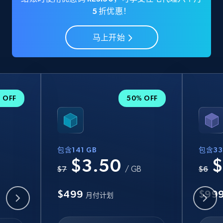
5 折优惠！
马上开始
 OFF
50% OFF
包含141 GB
包含33
$3.50
$
B
$7
/ GB
$6
$499
$99
月付计划