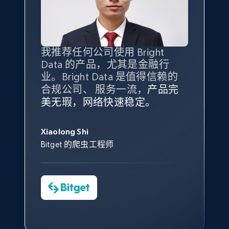
我推荐任何公司使用 Bright
最重要的是拥有
质量
最好、
数量
Data 的产品，尤其是金融行
最多的数据，而这正是 Bright
业。Bright Data 是值得信赖的
Data 和 tgndata 发挥作用的地
合规公司、 服务一流，
方。
产品完
Bright Data 拥有自有代理基础
根据我的使用体验，Bright Data
我们对与 Bright Data 的合作感
我们对 Bright Data 的
可靠性
印
美无瑕，网络快速稳定。
设施，助您持续获取网络数据。
的服务价值不可估量。Bright
到非常满意。各方面都很不错，
象深刻，对整体服务也非常满
此外，他们的网页解锁工具还能
Data 帮助我们采集了充足的公
网络非常稳定，而我们对其客户
意。我们与客户经理保持着定期
George Koutsoudopoulos
帮助您轻松绕过烦人的验证码
共网络数据以满足需求，并通过
服务和支持团队也非常认可。
沟通，他的协助对我们非常有帮
Xiaolong Shi
tgndata 的首席执行官 (CEO)
（CAPTCHA）。
其支持团队和开发团队，让我们
助。
Bitget 的爬虫工程师
对许多流程进行了优化。
Cheddi Rai
Nicholas Renotte
Yorgos Panzaris
AdRetreaver CEO
数据科学专家
Charmagne Cruz
Convert Group 的 CTO
—— Shopee Philippines Inc. 报告与分析、
点击观看
业务技术与定价负责人