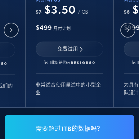
包含141 GB
包含33
$3.50
$
B
$7
/ GB
$6
$499
$99
月付计划
免费试用
使用此促销代码
RESIGB50
使
B50
非常适合使用量适中的小型企
为具有
我们的
业
队设计
需要超过1TB的数据吗？