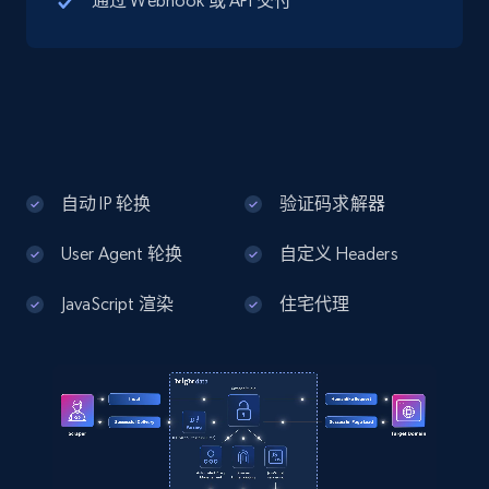
通过 Webhook 或 API 交付
13.3K+
1.7K+
注册使用
Google Maps full information - Discover
new records by Customer ID
Place id, URL, Country, Name, Category,
Address, Description, Business details, and
自动 IP 轮换
验证码求解器
more.
User Agent 轮换
自定义 Headers
13.3K+
1.7K+
注册使用
JavaScript 渲染
住宅代理
Instagram - Posts
URL, User posted, Description, Hashtags, Num
comments, Date posted, Likes, Photos, and
more.