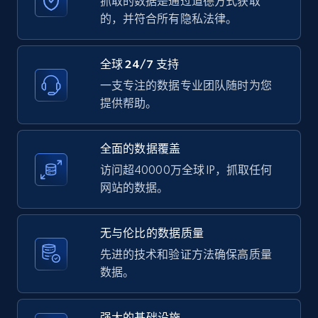
抓取的数据是通过道德方式获取
的，并符合所有隐私法律。
全球 24/7 支持
LinkedIn posts - Discover user's articles by
URL
一支专注的数据专业团队随时为您
提供帮助。
URL, ID, User id, Use url, Title, Headline, Post
text, Date posted, and more.
全面的数据覆盖
11.3K+
1.5K+
注册使用
访问超40000万全球 IP，抓取任何
网站的数据。
LinkedIn posts - Discover posts by Profile
无与伦比的数据质量
URL
先进的技术和验证方法确保高质量
URL, ID, User id, Use url, Title, Headline, Post
数据。
text, Date posted, and more.
强大的基础设施