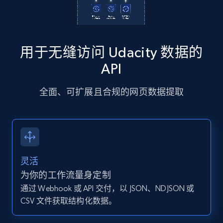
13.2K+
1.6K+
注册使用
用于无缝访问 Udacity 数据的
Instagram - Posts - Collects posts from a
API
specific URLs by using profile URL
全面、可扩展且合规的网页数据提取
URL, User posted, Description, Hashtags, Num
comments, Date posted, Likes, Photos, and
more.
13.2K+
1.6K+
注册使用
灵活
为你的工作流量身定制
通过 Webhook 或 API 交付，以 JSON、NDJSON 或
Zillow properties listing information
CSV 文件获取结构化数据。
Zpid, City, State, HomeStatus, Address,
IsListingClaimedByCurrentSignedInUser,