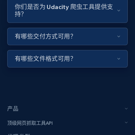
你们是否为 Udacity 爬虫工具提供支
URL, Title, Youtuber, Youtuber md5, Video url,
持？
Video length, Likes, Views, and more.
8.1K+
714+
注册使用
有哪些交付方式可用？
有哪些文件格式可用？
Youtube - Videos posts - Collect YouTube
posts by hashtags
URL, Title, Youtuber, Youtuber md5, Video url,
Video length, Likes, Views, and more.
8.1K+
714+
注册使用
产品
顶级网页抓取工具API
Youtube - Videos posts - Discovery records