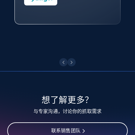
10.3K+
1.2K+
注册使用
—— Shopee Philippines Inc. 报告与分析、
点击观看
业务技术与定价负责人
TikTok - Profiles
点击观看
Account id, Nickname, Biography, Awg
engagement rate, Comment engagement rate,
Like engagement rate, Bio link, Predicted lang,
and more.
8.3K+
963+
注册使用
想了解更多？
TikTok - Profiles - Discover by search URL
与专家沟通，讨论你的抓取需求
and country
Account id, Nickname, Biography, Awg
engagement rate, Comment engagement rate,
联系销售团队