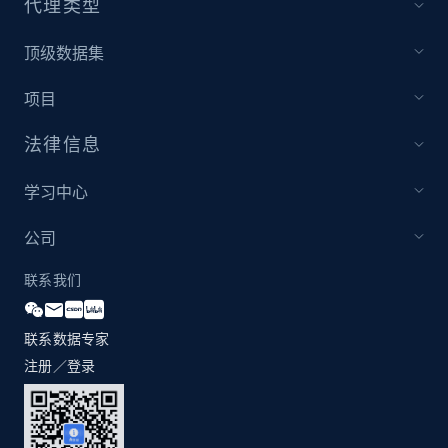
代理类型
by Explore page URL
URL, Title, Youtuber, Youtuber md5, Video url,
顶级数据集
Video length, Likes, Views, and more.
项目
8.1K+
714+
注册使用
法律信息
学习中心
Youtube - Videos posts - Discovery videos
by podcast url
公司
URL, Title, Youtuber, Youtuber md5, Video url,
联系我们
Video length, Likes, Views, and more.
联系数据专家
8.1K+
714+
注册使用
注册／登录
Amazon Reviews