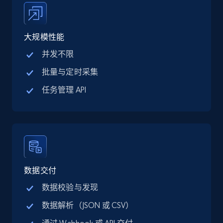
Google Maps full information - discover
records by location search
大规模性能
Place id, URL, Country, Name, Category,
并发不限
Address, Description, Business details, and
more.
批量与定时采集
任务管理 API
13.3K+
1.7K+
注册使用
Google Maps full information - Collect
Google Maps Businesses data by place id
数据交付
Place id, URL, Country, Name, Category,
Address, Description, Business details, and
数据校验与发现
more.
数据解析（JSON 或 CSV）