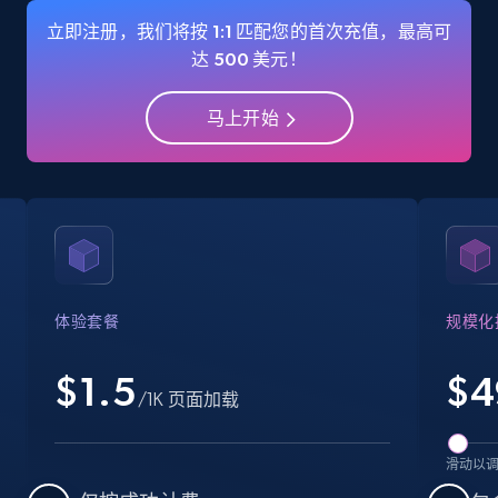
Name, URL, ID, Cb rank, Region, About,
立即注册，我们将按 1:1 匹配您的首次充值，最高可
Industries, Operating status, and more.
达 500 美元！
15.6K+
1.6K+
注册使用
马上开始
Crunchbase companies information -
Searching data by keyword
Name, URL, ID, Cb rank, Region, About,
Industries, Operating status, and more.
体验套餐
规模化
15.6K+
1.6K+
注册使用
$1.5
$
4
/1K 页面加载
滑动以
Linkedin job listings information