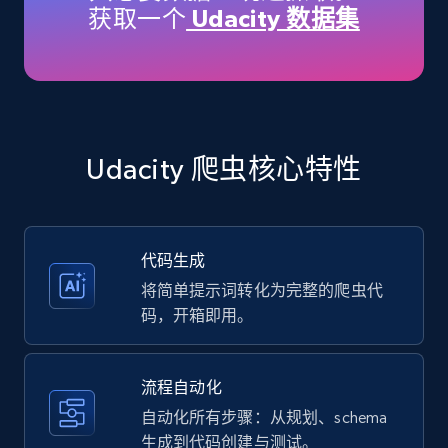
获取一个
Udacity 数据集
35.3K+
5.7K+
注册使用
Amazon products - Collects products by
specific keywords
Udacity 爬虫核心特性
Title, Seller name, Brand, Description, Initial
price, Currency, Availability, Reviews count, and
more.
代码生成
35.3K+
5.7K+
注册使用
将简单提示词转化为完整的爬虫代
码，开箱即用。
Amazon products - find products by using
流程自动化
upc numbers
自动化所有步骤：从规划、schema
Title, Seller name, Brand, Description, Initial
生成到代码创建与测试。