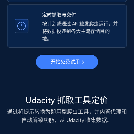
business account, Is professional account, Is
verified, and more.
定时抓取与交付
按计划或通过 API 触发爬虫运行，并
22.3K+
3.5K+
注册使用
将数据投递到各大主流存储目的
地。
Instagram - Profiles - Collect profile
开始免费试用
information by user name
Account, Fbid, ID, Followers, Posts count, Is
business account, Is professional account, Is
verified, and more.
Udacity 抓取工具定价
22.3K+
3.5K+
注册使用
通过将提示转换为即用型爬虫工具，并内置代理和
自动解锁功能，从 Udacity 收集数据。
Crunchbase companies information