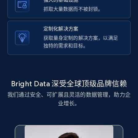
11.3K+
1.5K+
注册使用
抓取大量数据而不被封锁。
定制化解决方案
LinkedIn posts - Discover new posts
获取量身定制的解决方案，以满足
company URL
独特的需求和目标。
URL, ID, User id, Use url, Title, Headline, Post
text, Date posted, and more.
11.3K+
1.5K+
注册使用
Bright Data 深受全球顶级品牌信赖
我们通过安全、可扩展且灵活的数据管理，助力企
X (formerly Twitter) - Posts
业增长。
ID, User posted, Name, Description, Date
posted, Photos, URL, Quoted post, and more.
10.3K+
1.2K+
注册使用