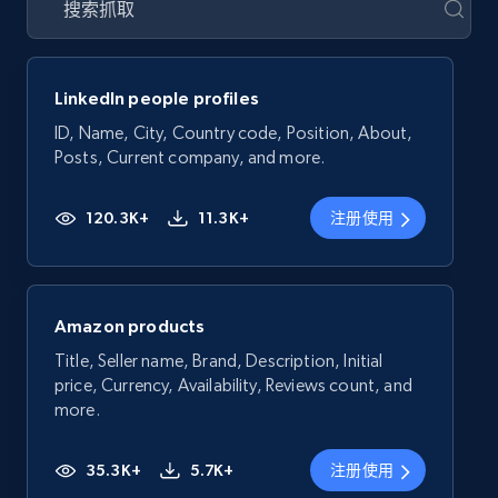
LinkedIn people profiles
ID, Name, City, Country code, Position, About,
Posts, Current company, and more.
120.3K+
11.3K+
注册使用
Amazon products
Title, Seller name, Brand, Description, Initial
price, Currency, Availability, Reviews count, and
more.
35.3K+
5.7K+
注册使用