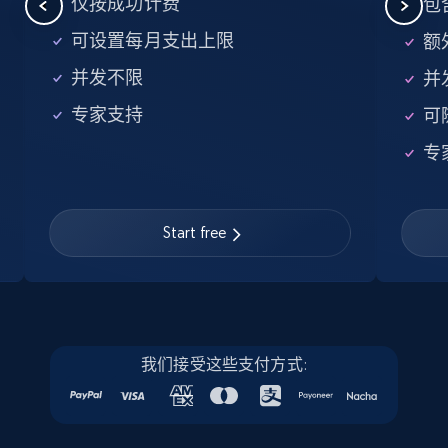
仅按成功计费
包
URL, Job posting id, Job title, Company name,
Company id, Job location, Job summary, Job
可设置每月支出上限
额外
seniority level, and more.
并发不限
并
15.3K+
2.2K+
注册使用
专家支持
可
专
Linkedin job listings information - Discover
Start free
new jobs by keyword
URL, Job posting id, Job title, Company name,
Company id, Job location, Job summary, Job
seniority level, and more.
15.3K+
我们接受这些支付方式:
2.2K+
注册使用