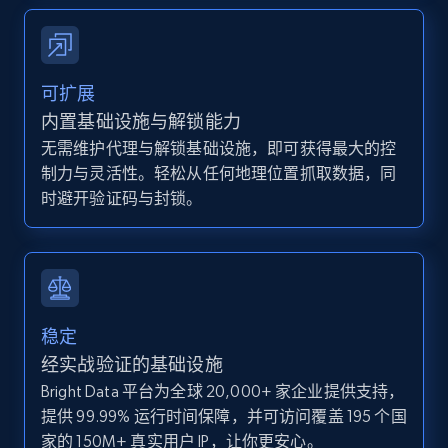
IsCurrentSignedInAgentResponsible, Bedrooms,
and more.
12K+
1.3K+
注册使用
可扩展
内置基础设施与解锁能力
无需维护代理与解锁基础设施，即可获得最大的控
制力与灵活性。轻松从任何地理位置抓取数据，同
Zillow properties listing information -
时避开验证码与封锁。
Discover by custom filters - location, home
type and status
Zpid, City, State, HomeStatus, Address,
IsListingClaimedByCurrentSignedInUser,
IsCurrentSignedInAgentResponsible, Bedrooms,
and more.
稳定
经实战验证的基础设施
12K+
1.3K+
注册使用
Bright Data 平台为全球 20,000+ 家企业提供支持，
提供 99.99% 运行时间保障，并可访问覆盖 195 个国
家的 150M+ 真实用户 IP，让你更安心。