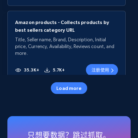
Amazon products - Collects products by
best sellers category URL
Title, Seller name, Brand, Description, Initial
price, Currency, Availability, Reviews count, and
more.
35.3K+
5.7K+
注册使用
Load more
Amazon products - Collects products by
specific category URL
Title, Seller name, Brand, Description, Initial
price, Currency, Availability, Reviews count, and
more.
只想要数据？跳过抓取。