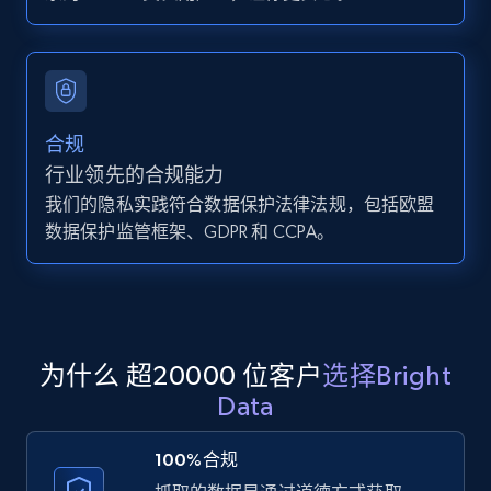
Zillow properties listing information -
Search by parameters on zillow and use the
direct link as input
Zpid, City, State, HomeStatus, Address,
合规
IsListingClaimedByCurrentSignedInUser,
行业领先的合规能力
IsCurrentSignedInAgentResponsible, Bedrooms,
and more.
我们的隐私实践符合数据保护法律法规，包括欧盟
数据保护监管框架、GDPR 和 CCPA。
12K+
1.3K+
注册使用
LinkedIn posts
为什么 超20000 位客户
选择Bright
URL, ID, User id, Use url, Title, Headline, Post
Data
text, Date posted, and more.
100%合规
11.3K+
1.5K+
注册使用