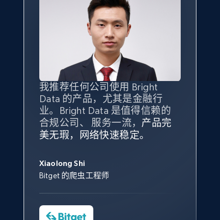
X (formerly Twitter) - Posts - Collecting
Twitter posts URLs
ID, User posted, Name, Description, Date
posted, Photos, URL, Quoted post, and more.
我推荐任何公司使用 Bright
最重要的是拥有
质量
最好、
数量
Data 的产品，尤其是金融行
最多的数据，而这正是 Bright
业。Bright Data 是值得信赖的
10.3K+
1.2K+
注册使用
Data 和 tgndata 发挥作用的地
合规公司、 服务一流，
方。
产品完
Bright Data 拥有自有代理基础
根据我的使用体验，Bright Data
我们对与 Bright Data 的合作感
我们对 Bright Data 的
可靠性
印
美无瑕，网络快速稳定。
设施，助您持续获取网络数据。
的服务价值不可估量。Bright
到非常满意。各方面都很不错，
象深刻，对整体服务也非常满
此外，他们的网页解锁工具还能
Data 帮助我们采集了充足的公
网络非常稳定，而我们对其客户
意。我们与客户经理保持着定期
George Koutsoudopoulos
X (formerly Twitter) - Posts - Getting x
帮助您轻松绕过烦人的验证码
共网络数据以满足需求，并通过
服务和支持团队也非常认可。
沟通，他的协助对我们非常有帮
Xiaolong Shi
tgndata 的首席执行官 (CEO)
posts by array of profiles
（CAPTCHA）。
其支持团队和开发团队，让我们
助。
Bitget 的爬虫工程师
对许多流程进行了优化。
ID, User posted, Name, Description, Date
Cheddi Rai
posted, Photos, URL, Quoted post, and more.
Nicholas Renotte
Yorgos Panzaris
AdRetreaver CEO
数据科学专家
Charmagne Cruz
Convert Group 的 CTO