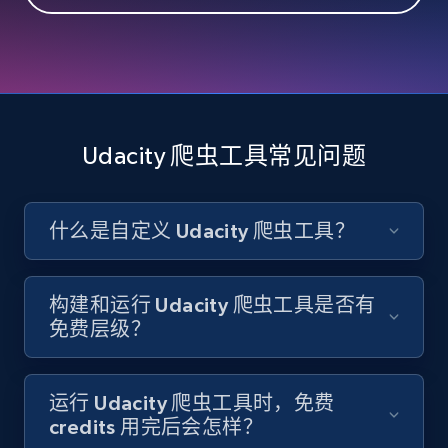
Like engagement rate, Bio link, Predicted lang,
and more.
8.3K+
963+
注册使用
Udacity 爬虫工具常见问题
Youtube - Videos posts
URL, Title, Youtuber, Youtuber md5, Video url,
什么是自定义 Udacity 爬虫工具？
Video length, Likes, Views, and more.
8.1K+
714+
注册使用
构建和运行 Udacity 爬虫工具是否有
免费层级？
Youtube - Videos posts - Search new
运行 Udacity 爬虫工具时，免费
youtube videos by keyword
credits 用完后会怎样？
URL, Title, Youtuber, Youtuber md5, Video url,