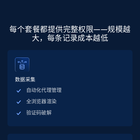
Linkedin job listings information - Discover
jobs by company URL
URL, Job posting id, Job title, Company name,
每个套餐都提供完整权限——规模越
Company id, Job location, Job summary, Job
seniority level, and more.
大，每条记录成本越低
15.3K+
2.2K+
注册使用
数据采集
Google Maps full information
自动化代理管理
Place id, URL, Country, Name, Category,
Address, Description, Business details, and
全浏览器渲染
more.
验证码破解
13.3K+
1.7K+
注册使用