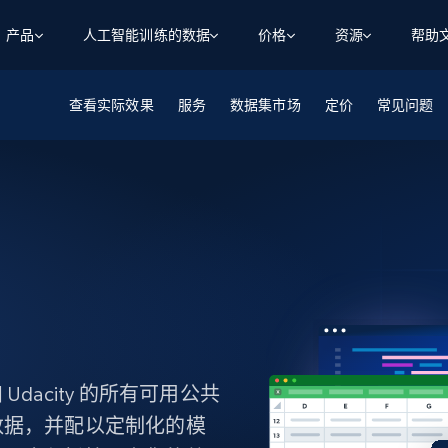
产品
人工智能训练的数据
价格
资源
帮助
查看实际效果
智能体 WEB 执行
数据源
数据源
服务
数据集市场
定价
常见问题
数
数
资
学习中心
搜索及提取
抓取APIs
抓取APIs
起价
$1
$0.75/1k 记录条
请求
容
让 AI 应用具备搜索与爬取整个网络的能力
从 600+ 个网站获取实时数据
免费套餐
博客
领英
电商
社交媒体
ChatGPT
智能体浏览器
爬虫工作室定价
起价
爬虫工作室
练人形机
让智能体浏览网站并自动执行任务
$1/1k请求
案例研究
免费套餐
将任何网站转化为数据管道
亮数据 MCP
免费
起价
数据集
数据集
网络研讨会
站式工具包，全面解锁网页
请求
$250/100K 记录条
集
来自 600+ 个域名的预收集数据
起价
领英
电商
社交媒体
房地产
代理位置
缓存速递
$0.2/1k HTML
缓存速递
实时网页数据，采集即交付
产品技术视频
acity 的所有可用公共
数据，并配以定制化的模