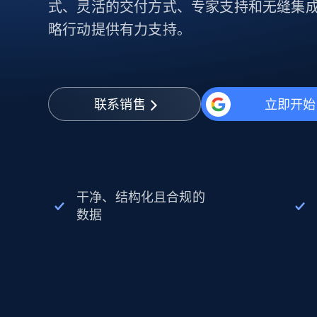
动态代理
起价
式、灵活的交付方式、专家支持和无缝集
$5
$2.5/G
免费套餐
动态代理
5折
略行动提供有力支持。
超40000万 万高速真人住宅代理
起价
ISP 代理
$1.3/IP
数据中心代理
用于数据获取的高速代理
联系销售
立即开始
干净、结构化且合规的
数据