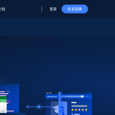
登录
文档
联系销售
据与洞察
据及洞察
源
公司
初创企业计划
零售情报
零售
新
起价
$2000/月
解锁实时电商洞察与AI驱动的业务推荐
洞察
联盟推荐
演示智能体
企业级数据服务
托管式数据
起价
为企业级数据收集量身定制
$1500/月
采集
信任中心
集成
Deep Lookup
测试版
Bright SDK
在海量级网页数据上运行复杂
查询