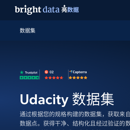
数据集
网页数据抓取 API
多模态训练
网页数据抓取 API
工具
网页解锁 API
视频与媒体数据
网页解锁 API
起价
$1/ 每1 次
告别封锁和验证码
获得取之不尽的视频，图片及更多内
免费套餐
第三方工具集成
Discover API
视频信息流——为 VLA 准备就绪
免费
起价
爬虫 API
$1/1k请求
始终在线的代理实时网页发现
获取持续、定向的网页视频，用于训
浏览器扩展
器人策略
搜索引擎结果页 API
搜索引擎 API
起价
数据包
代理网络检查
按需获取多引擎搜索结果
$1/ 每1 次
免费套餐
为各行各业生成可直接用于LLM的数据
Google
Bing
Duckduckgo
Yandex
起价
Udacity 数据集
网站地图
爬虫浏览器 API
爬虫浏览器 API
$5/GB
键启动内置隐匿模式的远程浏览器
通过根据您的规格构建的数据集，获取来自 Ud
代理基础设施
数据点。获得干净、结构化且经过验证的
代理服务