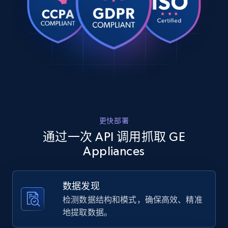
URL, Product id, Title, Product description,
Rating, Reviews count, Images, Variations, and
more.
2.4K+
199+
注册使用
Home Depot US
更快部署
URL, Domain, Country code, Model number,
通过一次 API 调用抓取 GE
Sku, Product id, Product name, Manufacturer,
Appliances
and more.
2.1K+
355+
注册使用
数据发现
检测数据结构和模式，确保高效、精准
地提取数据。