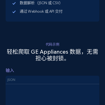
数据解析（JSON 或 CSV）
URL, Title, Available, Description, Currency, Initial
price, Final price, Discount percent, and more.
通过 Webhook 或 API 交付
5.4K+
668+
注册使用
代码示例
TikTok Shop - discover records by shop url
轻松爬取 GE Appliances 数据，无需
URL, Title, Available, Description, Currency, Initial
担心被封锁。
price, Final price, Discount percent, and more.
输入
5.4K+
668+
注册使用
JSON
Amazon sellers info
Seller id, URL, Seller name, Description, Detailed