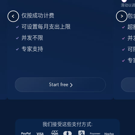
滑动以
5.6K+
875+
注册使用
仅按成功计费
包含
可设置每月支出上限
超额
并发不限
并
Walmart - products - Find new products by
专家支持
可
using specific category URL
URL, Final price, Sku, Currency, Gtin,
专
Specifications, Image urls, Top reviews, and
more.
Start free
5.6K+
875+
注册使用
Walmart - products - Collects products by
我们接受这些支付方式:
specific keywords