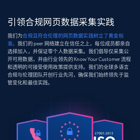
Seller reviews, Breadcrumbs, Root category, and
more.
引领合规网页数据采集实践
2.5K+
359+
注册使用
我们为
合规且符合伦理的网页数据实践树立了黄金标
准。
我们的 peer 网络建立在信任之上，每位成员都亲自
选择加入，并保证零个人数据采集。我们倡导仅采集公
开可用数据，并由行业领先的 Know Your Customer 流程
Google Shopping
和透明的可接受使用政策提供支持。我们的全球多语言
URL, Product id, Title, Product description,
合规与伦理团队开创行业先河，确保我们始终领先于监
Rating, Reviews count, Images, Variations, and
管变化和最佳实践。
more.
2.4K+
199+
注册使用
Google Shopping - collects products from
web using keywords