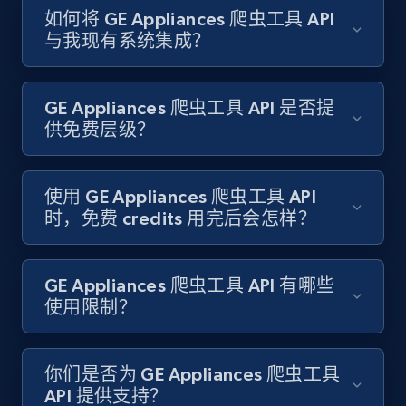
如何将 GE Appliances 爬虫工具 API
与我现有系统集成？
Target - Gather data on products using
specified keywords
URL, Product id, Title, Product description,
GE Appliances 爬虫工具 API 是否提
Rating, Reviews count, Initial price, Discount,
供免费层级？
and more.
1.3K+
175+
注册使用
使用 GE Appliances 爬虫工具 API
时，免费 credits 用完后会怎样？
Target - Discover products by category url
GE Appliances 爬虫工具 API 有哪些
URL, Product id, Title, Product description,
使用限制？
Rating, Reviews count, Initial price, Discount,
and more.
你们是否为 GE Appliances 爬虫工具
API 提供支持？
1.3K+
175+
注册使用