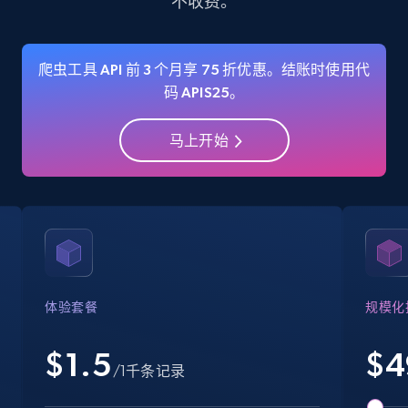
不收费。
35.3K+
5.7K+
注册使用
爬虫工具 API 前 3 个月享 75 折优惠。结账时使用代
码 APIS25。
Amazon Reviews
马上开始
URL, Product name, Product rating, Product
rating object, Product rating max, Rating,
Author name, Asin, and more.
7.4K+
870+
注册使用
体验套餐
规模化
Walmart - products
$1.5
$
4
URL, Final price, Sku, Currency, Gtin,
/1千条记录
Specifications, Image urls, Top reviews, and
more.