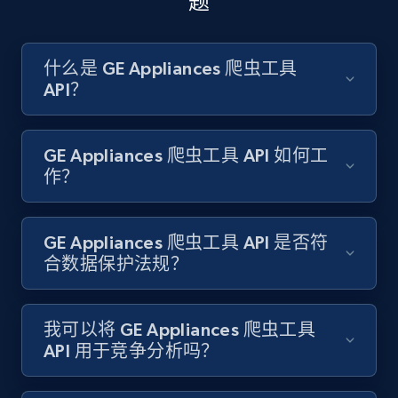
题
Amazon products search
什么是 GE Appliances 爬虫工具
API？
Asin, URL, Name, Sponsored, Initial price, Final
price, Currency, Sold, and more.
GE Appliances 爬虫工具 API 如何工
1.6K+
181+
注册使用
作？
GE Appliances 爬虫工具 API 是否符
Target
合数据保护法规？
URL, Product id, Title, Product description,
Rating, Reviews count, Initial price, Discount,
and more.
我可以将 GE Appliances 爬虫工具
API 用于竞争分析吗？
1.3K+
175+
注册使用