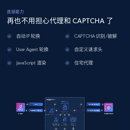
底层能力
Home Depot US - Discover products by
再也不用担心代理和 CAPTCHA 了
specified UPC
URL, Domain, Country code, Model number,
自动 IP 轮换
CAPTCHA 识别/破解
Sku, Product id, Product name, Manufacturer,
and more.
User Agent 轮换
自定义请求头
2.1K+
355+
注册使用
JavaScript 渲染
住宅代理
Home Depot US - Discovery products by
specific category URL
URL, Domain, Country code, Model number,
Sku, Product id, Product name, Manufacturer,
and more.