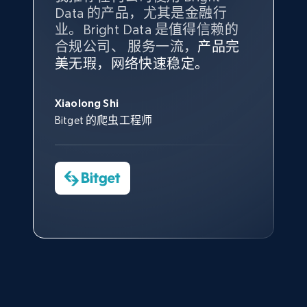
Amazon products global dataset - Collect
Data 的产品，尤其是金融行
最多的数据，而这正是 Bright
products from Brands URLs
业。Bright Data 是值得信赖的
Data 和 tgndata 发挥作用的地
Title, Seller name, Brand, Description, Initial
合规公司、 服务一流，
方。
产品完
Bright Data 拥有自有代理基础
根据我的使用体验，Bright Data
我们对与 Bright Data 的合作感
我们对 Bright Data 的
可靠性
印
price, Currency, Availability, Reviews count, and
美无瑕，网络快速稳定。
设施，助您持续获取网络数据。
的服务价值不可估量。Bright
到非常满意。各方面都很不错，
象深刻，对整体服务也非常满
more.
此外，他们的网页解锁工具还能
Data 帮助我们采集了充足的公
网络非常稳定，而我们对其客户
意。我们与客户经理保持着定期
George Koutsoudopoulos
帮助您轻松绕过烦人的验证码
共网络数据以满足需求，并通过
服务和支持团队也非常认可。
沟通，他的协助对我们非常有帮
Xiaolong Shi
tgndata 的首席执行官 (CEO)
2.1K+
375+
注册使用
（CAPTCHA）。
其支持团队和开发团队，让我们
助。
Bitget 的爬虫工程师
对许多流程进行了优化。
Cheddi Rai
Nicholas Renotte
Yorgos Panzaris
AdRetreaver CEO
数据科学专家
Charmagne Cruz
Convert Group 的 CTO
Etsy
—— Shopee Philippines Inc. 报告与分析、
URL, Product id, Listing inventory id, Title, Rating,
点击观看
业务技术与定价负责人
Reviews count shop, Reviews count item, Initial
price, and more.
1.9K+
323+
注册使用
点击观看