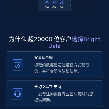
2.1K+
355+
注册使用
Amazon products global dataset
Title, Seller name, Brand, Description, Initial
为什么 超20000 位客户
选择Bright
price, Currency, Availability, Reviews count, and
Data
more.
100%合规
2.1K+
375+
注册使用
抓取的数据是通过道德方式获取
的，并符合所有隐私法律。
Amazon products global dataset - Collects
全球 24/7 支持
products by specific category URL
一支专注的数据专业团队随时为您
Title, Seller name, Brand, Description, Initial
提供帮助。
price, Currency, Availability, Reviews count, and
more.