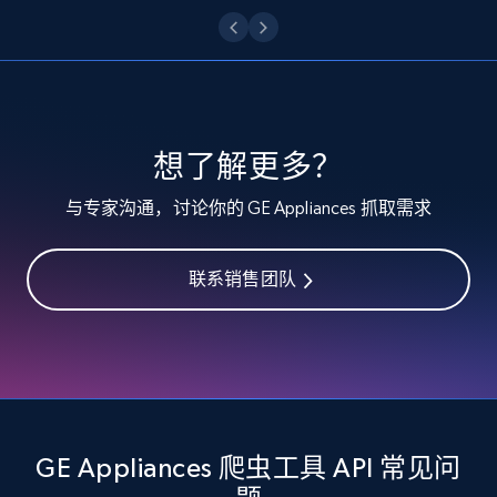
Etsy - Collect data on products using
specified keywords
URL, Product id, Listing inventory id, Title, Rating,
Reviews count shop, Reviews count item, Initial
price, and more.
想了解更多？
与专家沟通，讨论你的 GE Appliances 抓取需求
1.9K+
323+
注册使用
联系销售团队
Etsy - Collects data from shop's URL
URL, Product id, Listing inventory id, Title, Rating,
Reviews count shop, Reviews count item, Initial
price, and more.
GE Appliances 爬虫工具 API 常见问
1.9K+
323+
注册使用