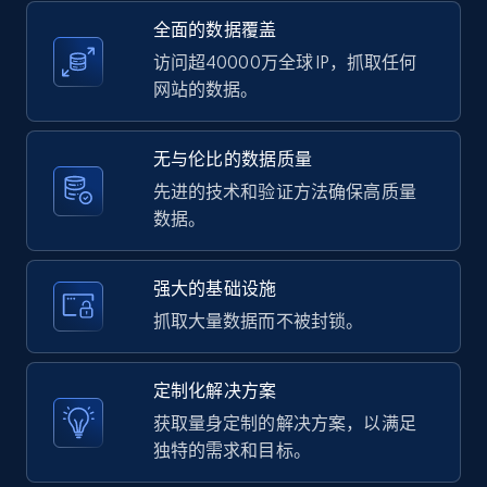
全面的数据覆盖
2.1K+
375+
注册使用
访问超40000万全球 IP，抓取任何
网站的数据。
Amazon products global dataset -
无与伦比的数据质量
Collecting products by keyword search
先进的技术和验证方法确保高质量
数据。
Title, Seller name, Brand, Description, Initial
price, Currency, Availability, Reviews count, and
more.
强大的基础设施
抓取大量数据而不被封锁。
2.1K+
375+
注册使用
定制化解决方案
获取量身定制的解决方案，以满足
Amazon products global dataset - Collects
独特的需求和目标。
products by best sellers category URL