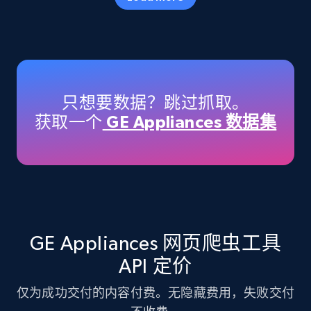
Amazon products - Collects products by
specific keywords
Title, Seller name, Brand, Description, Initial
只想要数据？跳过抓取。
price, Currency, Availability, Reviews count, and
获取一个
GE Appliances 数据集
more.
35.3K+
5.7K+
注册使用
Amazon products - find products by using
GE Appliances 网页爬虫工具
upc numbers
API 定价
Title, Seller name, Brand, Description, Initial
price, Currency, Availability, Reviews count, and
仅为成功交付的内容付费。无隐藏费用，失败交付
more.