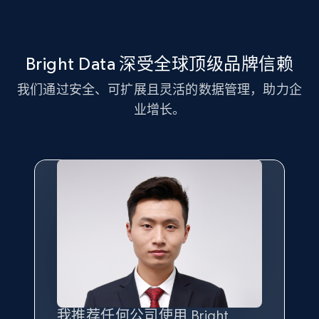
Title, Seller name, Brand, Description, Initial
price, Currency, Availability, Reviews count, and
more.
Bright Data 深受全球顶级品牌信赖
2.1K+
375+
注册使用
我们通过安全、可扩展且灵活的数据管理，助力企
业增长。
Amazon products global dataset - Collect
Amazon products by seller URL
Title, Seller name, Brand, Description, Initial
price, Currency, Availability, Reviews count, and
more.
2.1K+
375+
注册使用
我推荐任何公司使用 Bright
最重要的是拥有
质量
最好、
数量