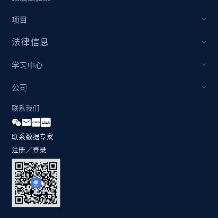
1.2K+
208+
注册使用
项目
法律信息
Zara - Products - discovery by category url
学习中心
Category id, Product id, Product name, Price,
Currency, Colour code, Colour, Description, and
公司
more.
联系我们
1.2K+
208+
注册使用
联系数据专家
注册／登录
Best Buy products
URL, Product id, Title, Images, Final price,
Currency, Discount, Initial price, and more.