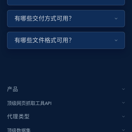
有哪些交付方式可用？
Target - Discover products by specified
UPC
有哪些文件格式可用？
URL, Product id, Title, Product description,
Rating, Reviews count, Initial price, Discount,
and more.
1.3K+
175+
注册使用
产品
Zara - Products
顶级网页抓取工具API
Category id, Product id, Product name, Price,
Currency, Colour code, Colour, Description, and
代理类型
more.
顶级数据集