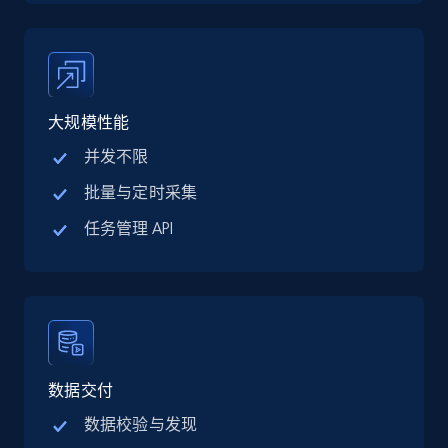
TikTok Shop
URL, Title, Available, Description, Currency, Initial
price, Final price, Discount percent, and more.
5.4K+
668+
注册使用
大规模性能
并发不限
批量与定时采集
TikTok Shop - category
任务管理 API
URL, Title, Available, Description, Currency, Initial
price, Final price, Discount percent, and more.
5.4K+
668+
注册使用
数据交付
TikTok Shop - Collect TikTok shop products
数据校验与发现
by keywords search