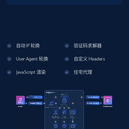
Google Maps full information - Discover
new records by Customer ID
Place id, URL, Country, Name, Category,
Address, Description, Business details, and
自动 IP 轮换
验证码求解器
more.
User Agent 轮换
自定义 Headers
13.2K+
1.7K+
注册使用
JavaScript 渲染
住宅代理
Instagram - Posts
URL, User posted, Description, Hashtags, Num
comments, Date posted, Likes, Photos, and
more.