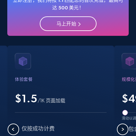
立即注册，我们将按 1:1 匹配您的首次充值，最高可
Industries, Operating status, and more.
达 500 美元！
15.6K+
1.6K+
注册使用
马上开始
Crunchbase companies information -
Searching data by keyword
Name, URL, ID, Cb rank, Region, About,
Industries, Operating status, and more.
体验套餐
规模化
15.6K+
1.6K+
注册使用
$1.5
$
4
/1K 页面加载
滑动以
Linkedin job listings information
仅按成功计费
包
URL, Job posting id, Job title, Company name,