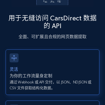
13.2K+
1.6K+
注册使用
用于无缝访问 CarsDirect 数据
Instagram - Posts - Collects posts from a
的 API
specific URLs by using profile URL
全面、可扩展且合规的网页数据提取
URL, User posted, Description, Hashtags, Num
comments, Date posted, Likes, Photos, and
more.
13.2K+
1.6K+
注册使用
灵活
为你的工作流量身定制
通过 Webhook 或 API 交付，以 JSON、NDJSON 或
Zillow properties listing information
CSV 文件获取结构化数据。
Zpid, City, State, HomeStatus, Address,
IsListingClaimedByCurrentSignedInUser,
IsCurrentSignedInAgentResponsible, Bedrooms,