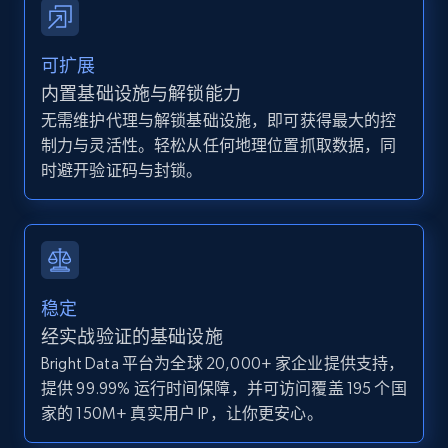
and more.
12K+
1.3K+
注册使用
可扩展
内置基础设施与解锁能力
无需维护代理与解锁基础设施，即可获得最大的控
制力与灵活性。轻松从任何地理位置抓取数据，同
Zillow properties listing information -
时避开验证码与封锁。
Discover by custom filters - location, home
type and status
Zpid, City, State, HomeStatus, Address,
IsListingClaimedByCurrentSignedInUser,
IsCurrentSignedInAgentResponsible, Bedrooms,
and more.
稳定
经实战验证的基础设施
12K+
1.3K+
注册使用
Bright Data 平台为全球 20,000+ 家企业提供支持，
提供 99.99% 运行时间保障，并可访问覆盖 195 个国
家的 150M+ 真实用户 IP，让你更安心。