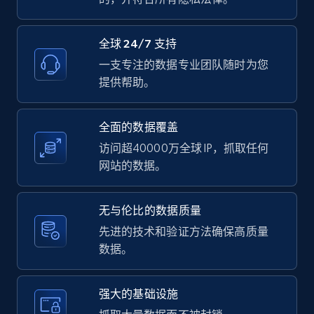
全球 24/7 支持
LinkedIn posts - Discover user's articles by
URL
一支专注的数据专业团队随时为您
提供帮助。
URL, ID, User id, Use url, Title, Headline, Post
text, Date posted, and more.
全面的数据覆盖
11.3K+
1.5K+
注册使用
访问超40000万全球 IP，抓取任何
网站的数据。
LinkedIn posts - Discover posts by Profile
无与伦比的数据质量
URL
先进的技术和验证方法确保高质量
URL, ID, User id, Use url, Title, Headline, Post
数据。
text, Date posted, and more.
强大的基础设施
11.3K+
1.5K+
注册使用