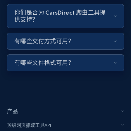
Video length, Likes, Views, and more.
你们是否为 CarsDirect 爬虫工具提
供支持？
8K+
713+
注册使用
有哪些交付方式可用？
Youtube - Videos posts - Collect YouTube
posts by hashtags
有哪些文件格式可用？
URL, Title, Youtuber, Youtuber md5, Video url,
Video length, Likes, Views, and more.
8K+
713+
注册使用
产品
Youtube - Videos posts - Discovery records
by Explore page URL
顶级网页抓取工具API