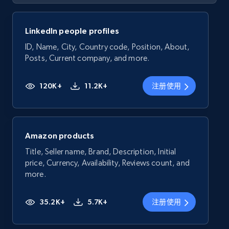
LinkedIn people profiles
ID, Name, City, Country code, Position, About,
Posts, Current company, and more.
120K+
11.2K+
注册使用
Amazon products
Title, Seller name, Brand, Description, Initial
price, Currency, Availability, Reviews count, and
more.
35.2K+
5.7K+
注册使用