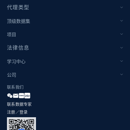
URL, Title, Youtuber, Youtuber md5, Video url,
代理类型
Video length, Likes, Views, and more.
顶级数据集
8K+
713+
注册使用
项目
法律信息
Youtube - Videos posts - Discovery videos
by podcast url
学习中心
URL, Title, Youtuber, Youtuber md5, Video url,
公司
Video length, Likes, Views, and more.
联系我们
8K+
713+
注册使用
联系数据专家
注册／登录
Amazon Reviews
URL, Product name, Product rating, Product