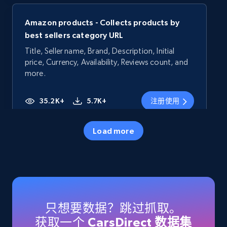
Amazon products - Collects products by
best sellers category URL
Title, Seller name, Brand, Description, Initial
price, Currency, Availability, Reviews count, and
more.
35.2K+
5.7K+
注册使用
Load more
Amazon products - Collects products by
specific category URL
Title, Seller name, Brand, Description, Initial
price, Currency, Availability, Reviews count, and
more.
只想要数据？跳过抓取。
获取一个
CarsDirect 数据集