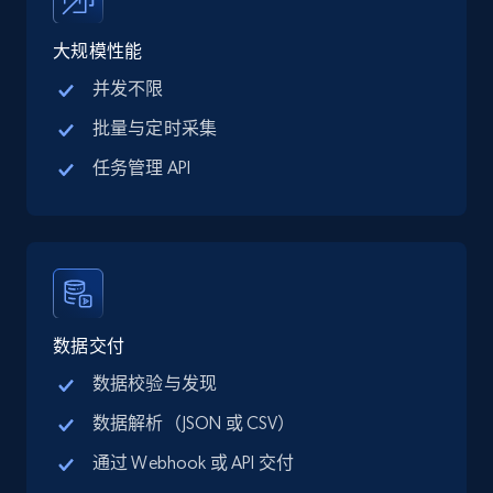
Google Maps full information - discover
records by location search
大规模性能
Place id, URL, Country, Name, Category,
并发不限
Address, Description, Business details, and
more.
批量与定时采集
任务管理 API
13.2K+
1.7K+
注册使用
Google Maps full information - Collect
Google Maps Businesses data by place id
数据交付
Place id, URL, Country, Name, Category,
Address, Description, Business details, and
数据校验与发现
more.
数据解析（JSON 或 CSV）
通过 Webhook 或 API 交付
13.2K+
1.7K+
注册使用