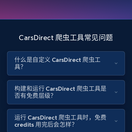
8.3K+
962+
注册使用
CarsDirect 爬虫工具常见问题
Youtube - Videos posts
URL, Title, Youtuber, Youtuber md5, Video url,
什么是自定义 CarsDirect 爬虫工
Video length, Likes, Views, and more.
具？
8K+
713+
注册使用
构建和运行 CarsDirect 爬虫工具是
否有免费层级？
Youtube - Videos posts - Search new
youtube videos by keyword
运行 CarsDirect 爬虫工具时，免费
URL, Title, Youtuber, Youtuber md5, Video url,
credits 用完后会怎样？
Video length, Likes, Views, and more.