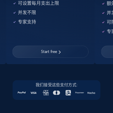
Company id, Job location, Job summary, Job
可设置每月支出上限
额外
seniority level, and more.
并发不限
并
15.3K+
2.2K+
注册使用
专家支持
可
专
Linkedin job listings information - Discover
Start free
new jobs by keyword
URL, Job posting id, Job title, Company name,
Company id, Job location, Job summary, Job
seniority level, and more.
15.3K+
我们接受这些支付方式:
2.2K+
注册使用
Linkedin job listings information - Discover