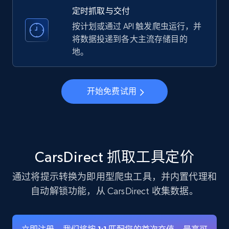
verified, and more.
定时抓取与交付
按计划或通过 API 触发爬虫运行，并
22.2K+
3.4K+
注册使用
将数据投递到各大主流存储目的
地。
Instagram - Profiles - Collect profile
开始免费试用
information by user name
Account, Fbid, ID, Followers, Posts count, Is
business account, Is professional account, Is
verified, and more.
CarsDirect 抓取工具定价
22.2K+
3.4K+
注册使用
通过将提示转换为即用型爬虫工具，并内置代理和
自动解锁功能，从 CarsDirect 收集数据。
Crunchbase companies information
Name, URL, ID, Cb rank, Region, About,