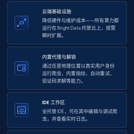
more.
云端基础设施
35.2K+
5.7K+
注册使用
降低硬件与维护成本——所有算力都
运行在 Bright Data 托管云上，按需
瞬时扩展。
LinkedIn company information
ID, Name, Country code, Locations, Followers,
内置代理与解锁
Employees in linkedin, About, Specialties, and
通过任意地理位置以真实用户身份
more.
运行爬虫，内置指纹、自动重试、
验证码求解等能力。
33.5K+
3.5K+
注册使用
IDE 工作区
全托管 IDE，可在其中编辑与调试爬
Instagram - Profiles
虫，并查看实时日志。
Account, Fbid, ID, Followers, Posts count, Is
business account, Is professional account, Is