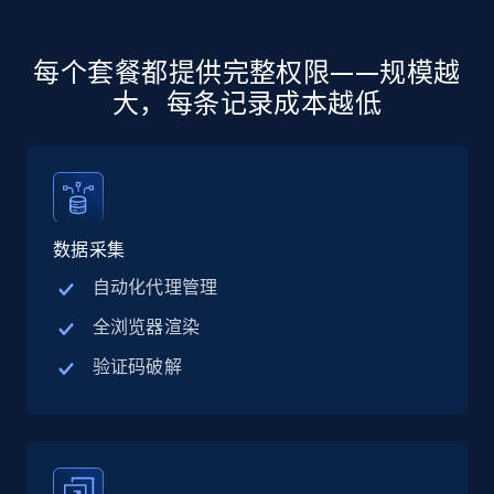
jobs by company URL
URL, Job posting id, Job title, Company name,
每个套餐都提供完整权限——规模越
Company id, Job location, Job summary, Job
seniority level, and more.
大，每条记录成本越低
15.3K+
2.2K+
注册使用
数据采集
Google Maps full information
自动化代理管理
Place id, URL, Country, Name, Category,
Address, Description, Business details, and
全浏览器渲染
more.
验证码破解
13.2K+
1.7K+
注册使用