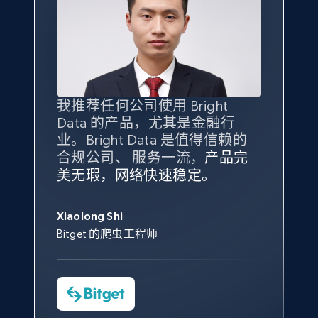
X (formerly Twitter) - Posts - Collecting
Twitter posts URLs
ID, User posted, Name, Description, Date
posted, Photos, URL, Quoted post, and more.
我推荐任何公司使用 Bright
最重要的是拥有
质量
最好、
数量
Data 的产品，尤其是金融行
最多的数据，而这正是 Bright
业。Bright Data 是值得信赖的
10.3K+
1.2K+
注册使用
Data 和 tgndata 发挥作用的地
合规公司、 服务一流，
方。
产品完
Bright Data 拥有自有代理基础
根据我的使用体验，Bright Data
我们对与 Bright Data 的合作感
我们对 Bright Data 的
可靠性
印
美无瑕，网络快速稳定。
设施，助您持续获取网络数据。
的服务价值不可估量。Bright
到非常满意。各方面都很不错，
象深刻，对整体服务也非常满
此外，他们的网页解锁工具还能
Data 帮助我们采集了充足的公
网络非常稳定，而我们对其客户
意。我们与客户经理保持着定期
George Koutsoudopoulos
X (formerly Twitter) - Posts - Getting x
帮助您轻松绕过烦人的验证码
共网络数据以满足需求，并通过
服务和支持团队也非常认可。
沟通，他的协助对我们非常有帮
Xiaolong Shi
tgndata 的首席执行官 (CEO)
posts by array of profiles
（CAPTCHA）。
其支持团队和开发团队，让我们
助。
Bitget 的爬虫工程师
对许多流程进行了优化。
ID, User posted, Name, Description, Date
Cheddi Rai
posted, Photos, URL, Quoted post, and more.
Nicholas Renotte
Yorgos Panzaris
AdRetreaver CEO
数据科学专家
Charmagne Cruz
Convert Group 的 CTO
10.3K+
1.2K+
注册使用
—— Shopee Philippines Inc. 报告与分析、