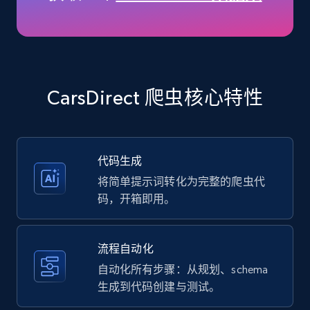
35.2K+
5.7K+
注册使用
Amazon products - Collects products by
specific keywords
CarsDirect 爬虫核心特性
Title, Seller name, Brand, Description, Initial
price, Currency, Availability, Reviews count, and
more.
代码生成
35.2K+
5.7K+
注册使用
将简单提示词转化为完整的爬虫代
码，开箱即用。
Amazon products - find products by using
流程自动化
upc numbers
自动化所有步骤：从规划、schema
Title, Seller name, Brand, Description, Initial
生成到代码创建与测试。
price, Currency, Availability, Reviews count, and