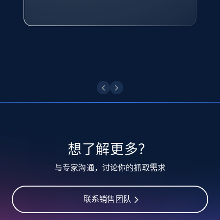
点击观看
业务技术与定价负责人
TikTok - Profiles
点击观看
Account id, Nickname, Biography, Awg
engagement rate, Comment engagement rate,
Like engagement rate, Bio link, Predicted lang,
and more.
8.3K+
962+
注册使用
想了解更多？
TikTok - Profiles - Discover by search URL
与专家沟通，讨论你的抓取需求
and country
Account id, Nickname, Biography, Awg
engagement rate, Comment engagement rate,
联系销售团队
Like engagement rate, Bio link, Predicted lang,
and more.