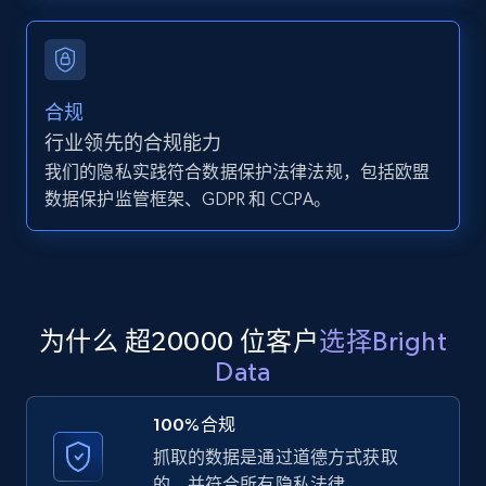
Zillow properties listing information -
Search by parameters on zillow and use the
direct link as input
Zpid, City, State, HomeStatus, Address,
合规
IsListingClaimedByCurrentSignedInUser,
行业领先的合规能力
IsCurrentSignedInAgentResponsible, Bedrooms,
and more.
我们的隐私实践符合数据保护法律法规，包括欧盟
数据保护监管框架、GDPR 和 CCPA。
12K+
1.3K+
注册使用
LinkedIn posts
为什么 超20000 位客户
选择Bright
URL, ID, User id, Use url, Title, Headline, Post
Data
text, Date posted, and more.
100%合规
11.3K+
1.5K+
注册使用
抓取的数据是通过道德方式获取
的，并符合所有隐私法律。