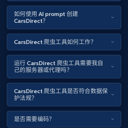
8K+
713+
注册使用
如何使用 AI prompt 创建
CarsDirect？
Youtube - Videos posts - Discover videos by
CarsDirect 爬虫工具如何工作？
channel URL
URL, Title, Youtuber, Youtuber md5, Video url,
Video length, Likes, Views, and more.
运行 CarsDirect 爬虫工具需要我自
己的服务器或代理吗？
8K+
713+
注册使用
CarsDirect 爬虫工具是否符合数据保
护法规？
Youtube - Videos posts - Search videos by
keyword and then apply relevant video
是否需要编码？
filters
URL, Title, Youtuber, Youtuber md5, Video url,