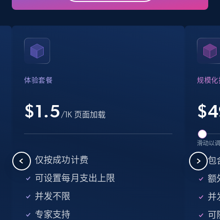
Business
Popular
Enriched
15.6K+
1.6K+
立即购买
体验套餐
规模化
Linkedin job listings information
URL, Job posting id, Job title, Company name,
$1.5
$
4
/1K 页面加载
Company id, Job location, Job summary, Job
seniority level, and more.
滑动以
Business
仅按成功计费
包
可设置每月支出上限
额外
15.3K+
2.2K+
立即购买
并发不限
并
专家支持
可