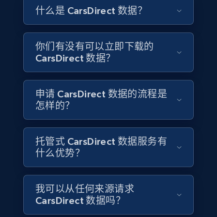
如何变化，追踪政策调整对厂商激励结构的影响，并比
业分析师、竞争情报团队与供应商研究人员可使用结构
ID, Company, Ratings overall, Details size,
什么是 CarsDirect 数据？
较美国市场中不断扩大的纯电与混动选择在用车成本
化的 CarsDirect 编辑内容与车型数据，追踪新车与未来
Details founded, Details type, Country code,
（TCO）上的差异。
Company type, and more.
车型的发布信息，监测年度改款如何影响定价与定位，
并提前掌握从皮卡与 SUV 到电动车与性能车等各细分市
你们有没有可以立即下载的
场的上市时间线。
Business
Popular
Enriched
CarsDirect 数据？
联系销售
4.3K+
381+
立即购买
联系销售
申请 CarsDirect 数据的流程是
怎样的？
Google maps reviews
托管式 CarsDirect 数据服务有
URL, Place id, Place name, Country, Address,
什么优势？
Review id, Reviewer name, Reviews by reviewer,
and more.
我可以从任何来源请求
Business
CarsDirect 数据吗？