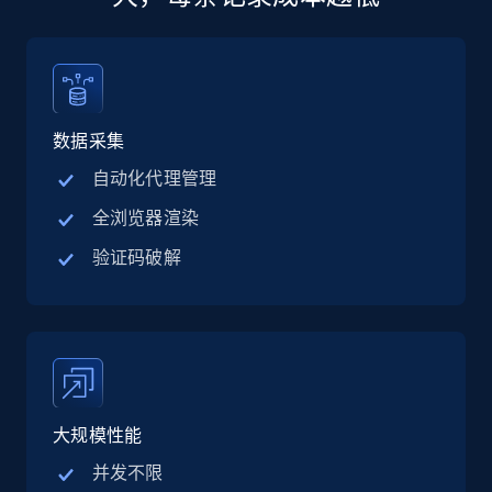
13.2K+
1.6K+
立即购买
数据采集
Zillow properties listing information
自动化代理管理
Zpid, City, State, HomeStatus, Address,
全浏览器渲染
IsListingClaimedByCurrentSignedInUser,
IsCurrentSignedInAgentResponsible, Bedrooms,
验证码破解
and more.
Real estate
Popular
12K+
1.3K+
立即购买
大规模性能
并发不限