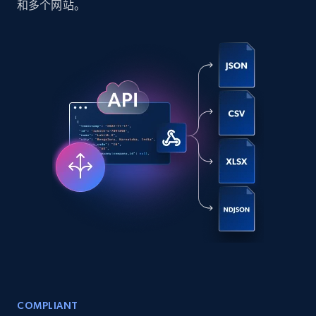
和多个网站。
Social media
6.6K+
629+
立即购买
Indeed job listings information
Jobid, Company name, Date posted parsed, Job
title, Description text, Benefits, Qualifications,
Job type, and more.
Business
6.5K+
761+
立即购买
COMPLIANT