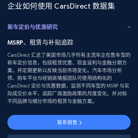
Employees business enriched dataset
企业如何使用 CarsDirect 数据集
URL, Profile url, Linkedin num id, Avatar, Profile
name, Certifications, Profile location, Profile
connections, and more.
新车定价与优惠研究
Business
Enriched
MSRP、租赁与补贴追踪
CarsDirect 汇总了美国市场几乎所有主流车企在售车型的
5.3K+
384+
立即购买
新车定价信息，包括租赁优惠、现金返利与金融分期方
案，并定期更新以反映当前市场变化。汽车市场分析
师、购车平台与经销商情报团队可使用结构化的
CarsDirect 定价与优惠数据，监测不同车型的 MSRP 与实
YouTube - Channels
际成交价水平，追踪厂商激励政策的月度变化，并对标
不同品牌与细分市场的租赁与金融方案。
URL, Handle, Handle md5, Banner img, Profile
image, Name, Subscribers, Description, and
more.
联系销售
Social media