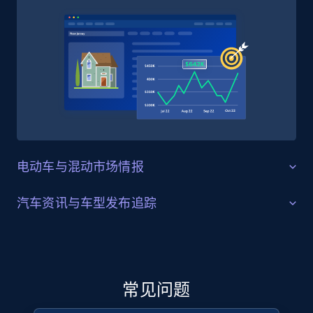
4.5K+
508+
立即购买
Reddit- Posts
Post id, URL, User posted, Title, Description,
Num comments, Date posted, Community
name, and more.
电动车与混动市场情报
Social media
电动车定价与补贴激励分析
汽车资讯与车型发布追踪
CarsDirect 对纯电与混动车型的优惠、返利与租赁方案有
4.4K+
432+
立即购买
新车型发布与市场进入研究
专门覆盖，是追踪随着市场成熟与厂商策略变化，电动
车定价与激励政策如何演进的有用来源。电动车市场研
CarsDirect 发布即将上市的新车、概念车亮相以及年度改
究人员、车队采购方与汽车投资分析师可使用结构化的
款等编辑内容，覆盖各大品牌，为研究人员提供一个集
常见问题
CarsDirect 电动车数据，监测不同车型的返利与租赁费率
Glassdoor companies overview information
中视角来了解哪些车型将在何时进入美国市场。汽车行