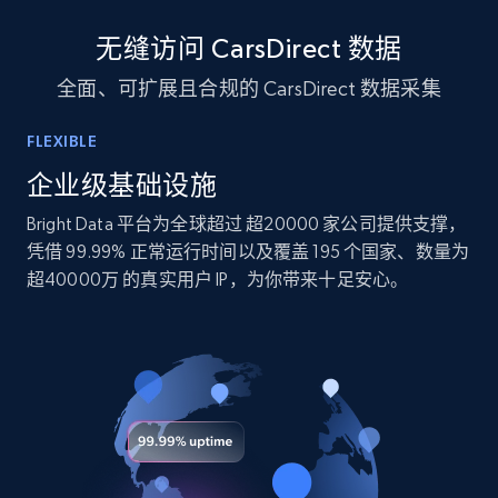
10.4K+
1.2K+
立即购买
无缝访问 CarsDirect 数据
全面、可扩展且合规的 CarsDirect 数据采集
TikTok - Profiles
FLEXIBLE
Account id, Nickname, Biography, Awg
engagement rate, Comment engagement rate,
企业级基础设施
Like engagement rate, Bio link, Predicted lang,
Bright Data 平台为全球超过 超20000 家公司提供支撑，
and more.
凭借 99.99% 正常运行时间以及覆盖 195 个国家、数量为
超40000万 的真实用户 IP，为你带来十足安心。
Social media
8.3K+
963+
立即购买
Youtube - Videos posts