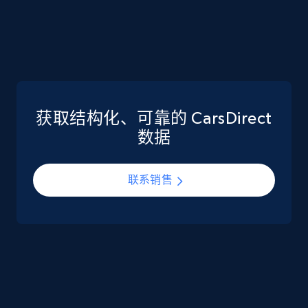
eCommerce
5.6K+
875+
立即购买
获取结构化、可靠的 CarsDirect
TikTok Shop
数据
URL, Title, Available, Description, Currency, Initial
price, Final price, Discount percent, and more.
联系销售
eCommerce
5.4K+
668+
立即购买