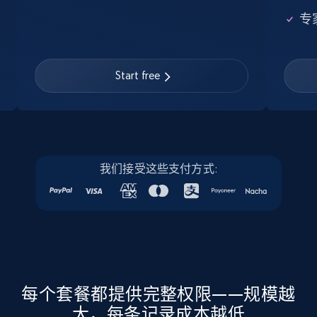
Google Maps full information
专
Place id, URL, Country, Name, Category,
Address, Description, Business details, and
more.
Start free
Business
13.3K+
1.7K+
立即购买
我们接受这些支付方式:
Instagram - Posts
URL, User posted, Description, Hashtags, Num
comments, Date posted, Likes, Photos, and
more.
每个套餐都提供完整权限——规模越
大，每条记录成本越低
Social media