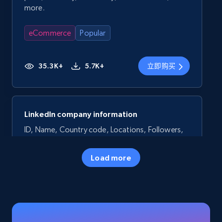
more.
eCommerce
Popular
35.3K+
5.7K+
立即购买
LinkedIn company information
ID, Name, Country code, Locations, Followers,
Employees in linkedin, About, Specialties, and
more.
Load more
Business
Popular
33.5K+
3.5K+
立即购买