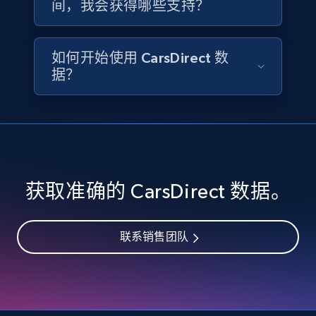
间，我会获得哪些支持？
Availability, Discount, Reviews, and more.
Travel
如何开始使用 CarsDirect 数
据？
3.6K+
581+
立即购买
X (formerly Twitter) - Profiles
X id, URL, ID, Profile name, Biography, Is verified,
获取准确的 CarsDirect 数据。
Profile image link, External link, and more.
Social media
联系销售团队
3.5K+
224+
立即购买