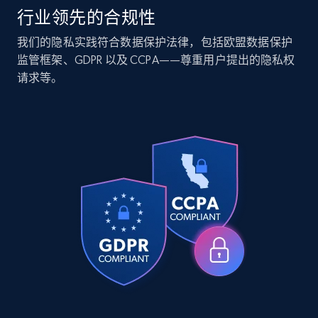
行业领先的合规性
Companies information enriched dataset
我们的隐私实践符合数据保护法律，包括欧盟数据保护
监管框架、GDPR 以及 CCPA——尊重用户提出的隐私权
URL, ID lc, Name lc, Country code lc, Locations
请求等。
lc, Followers lc, Employees in linkedin lc, About
lc, and more.
Business
Enriched
6.3K+
539+
立即购买
Walmart - products
URL, Final price, Sku, Currency, Gtin,
Specifications, Image urls, Top reviews, and
more.