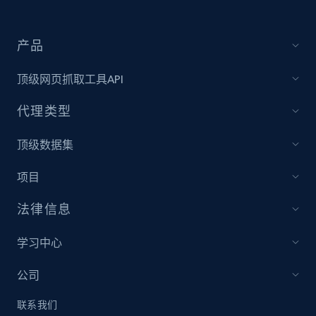
IMDB media
产品
Title, Popularity, Genres, Presentation, Credit,
Videos, Photos, Top cast, and more.
顶级网页抓取工具API
Free datasets
代理类型
顶级数据集
3.4K+
194+
立即购买
项目
法律信息
Glassdoor companies reviews
Overview id, Review id, Review url, Rating date,
学习中心
Count helpful, Count unhelpful, Employee job
end year, Employee length, and more.
公司
联系我们
Business