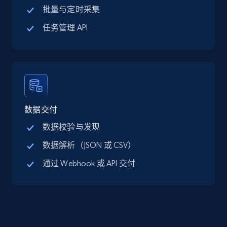
批量与定时采集
LinkedIn posts
URL, ID, User id, Use url, Title, Headline, Post
任务管理 API
text, Date posted, and more.
Social media
11.3K+
1.5K+
立即购买
数据交付
数据校验与发现
数据解析（JSON 或 CSV）
X (formerly Twitter) - Posts
ID, User posted, Name, Description, Date
通过 Webhook 或 API 交付
posted, Photos, URL, Quoted post, and more.
Social media