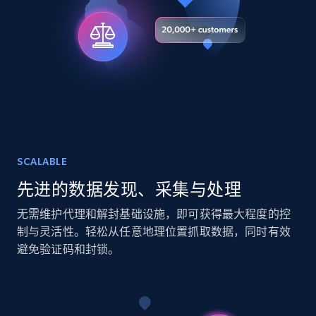
URL, Title, Youtuber, Youtuber md5, Video url,
Video length, Likes, Views, and more.
Social media
8.1K+
716+
立即购买
SCALABLE
Amazon Reviews
先进的数据发现、采集与处理
URL, Product name, Product rating, Product
rating object, Product rating max, Rating,
无需维护代理和解封基础设施，即可获得最大程度的控
Author name, Asin, and more.
制与灵活性。轻松从任意地理位置抓取数据，同时有效
避免验证码和封锁。
eCommerce
7.4K+
870+
立即购买