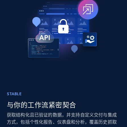
TikTok - Posts
URL, Post id, Description, Create time, Digg
count, Share count, Collect count, Comment
count, and more.
Social media
6.7K+
905+
立即购买
STABLE
与你的工作流紧密契合
Facebook - Pages Posts by Profile URL
URL, Post id, User url, User username raw,
获取结构化且已验证的数据，并支持自定义交付与集成
Content, Date posted, Hashtags, Num
方式，包括个性化报告、仪表盘和分析，覆盖历史抓取
comments, and more.