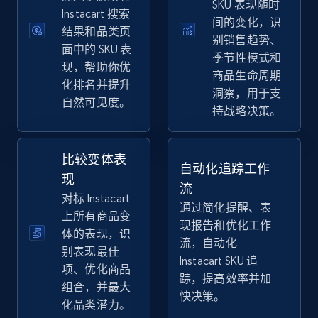
SKU 表现随时
eBay
Instacart 搜索
间的变化，识
结果和品类页
URL, Product id, Title, Seller name, Seller rating,
别销售趋势、
Seller reviews, Breadcrumbs, Root category, and
面中的 SKU 表
季节性模式和
more.
现，帮助你优
商品生命周期
化排名并提升
洞察，用于支
自然可见度。
2.5K+
359+
立即开始
持战略决策。
比较变体表
自动化追踪工作
eBay - Gather data on products using
现
流
specified keywords
对标 Instacart
通过简化提醒、表
URL, Product id, Title, Seller name, Seller rating,
上所有商品变
现报告和优化工作
Seller reviews, Breadcrumbs, Root category, and
体的表现，识
流，自动化
more.
别表现最佳
Instacart SKU 追
项、优化商品
踪，提高效率并加
2.5K+
359+
立即开始
组合，并最大
快决策。
化品类潜力。