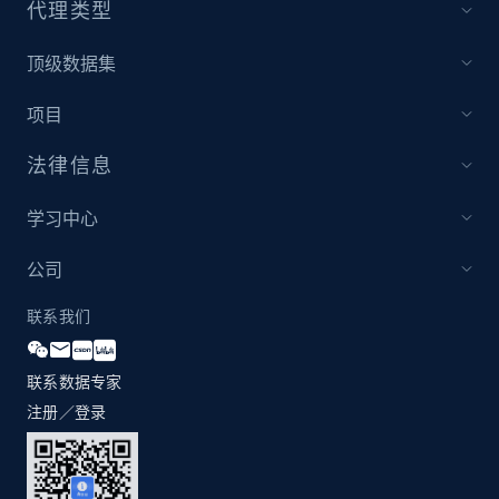
代理类型
顶级数据集
Amazon products global dataset - Collect
Amazon products by seller URL
项目
Title, Seller name, Brand, Description, Initial
price, Currency, Availability, Reviews count, and
法律信息
more.
学习中心
2.1K+
375+
立即开始
公司
联系我们
Amazon products global dataset - Collect
products from Brands URLs
联系数据专家
Title, Seller name, Brand, Description, Initial
注册／登录
price, Currency, Availability, Reviews count, and
more.