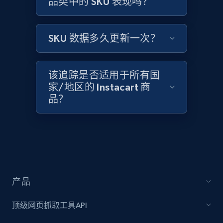
品类中的 SKU 表现吗？
Amazon products global dataset -
Collecting products by keyword search
Title, Seller name, Brand, Description, Initial
SKU 数据多久更新一次？
price, Currency, Availability, Reviews count, and
more.
该追踪是否适用于所有国
2.1K+
375+
立即开始
家/地区的 Instacart 商
品？
Amazon products global dataset - Collects
products by best sellers category URL
Title, Seller name, Brand, Description, Initial
price, Currency, Availability, Reviews count, and
more.
产品
顶级网页抓取工具API
2.1K+
375+
立即开始