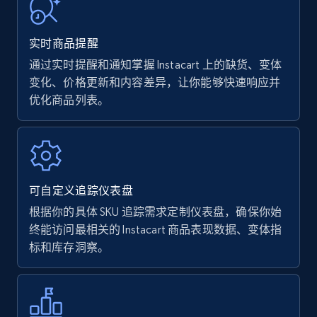
URL, Product name, Product rating, Product
rating object, Product rating max, Rating,
实时商品提醒
Author name, Asin, and more.
通过实时提醒和通知掌握 Instacart 上的缺货、变体
变化、价格更新和内容差异，让你能够快速响应并
7.4K+
872+
立即开始
优化商品列表。
Walmart - products
URL, Final price, Sku, Currency, Gtin,
可自定义追踪仪表盘
Specifications, Image urls, Top reviews, and
more.
根据你的具体 SKU 追踪需求定制仪表盘，确保你始
终能访问最相关的 Instacart 商品表现数据、变体指
标和库存洞察。
5.6K+
876+
立即开始