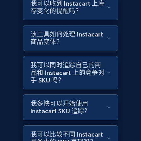
Title, Seller name, Brand, Description, Initial
我可以收到 Instacart 上库
price, Currency, Availability, Reviews count, and
存变化的提醒吗？
more.
2.1K+
375+
立即开始
该工具如何处理 Instacart
商品变体？
Amazon products global dataset - Collects
我可以同时追踪自己的商
products by specific category URL
品和 Instacart 上的竞争对
手 SKU 吗？
Title, Seller name, Brand, Description, Initial
price, Currency, Availability, Reviews count, and
more.
我多快可以开始使用
Instacart SKU 追踪？
2.1K+
375+
立即开始
我可以比较不同 Instacart