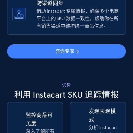
跨渠道同步
借助 Instacart 专属情报，确保多个电商
TikTok Shop - discover records by shop url
平台上的 SKU 数据一致性，帮助你在所
URL, Title, Available, Description, Currency, Initial
有销售渠道中维护统一商品信息。
price, Final price, Discount percent, and more.
5.4K+
668+
立即开始
咨询专家
Amazon sellers info
优势
Seller id, URL, Seller name, Description, Detailed
info, Stars, Feedbacks, Return policy, and more.
利用 Instacart SKU 追踪情报
2.5K+
378+
立即开始
发现表现模
监控商品可
式
见度
分析 Instacart
深入了解所有