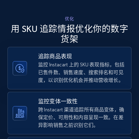
Walmart - products - Discover products by
优化
using sku numbers
用 SKU 追踪情报优化你的数字
URL, Final price, Sku, Currency, Gtin,
货架
Specifications, Image urls, Top reviews, and
more.
追踪商品表现
监控 Instacart 上的 SKU 表现指标，包括
5.6K+
876+
立即开始
已售件数、销售速度、搜索排名和可见
度，以识别优化机会并推动营收增长。
TikTok Shop
监控变体一致性
URL, Title, Available, Description, Currency, Initial
跨 Instacart 渠道追踪所有商品变体，确
price, Final price, Discount percent, and more.
保定价、可用性和内容呈现一致。在差
异影响销售之前识别它们。
5.4K+
668+
立即开始