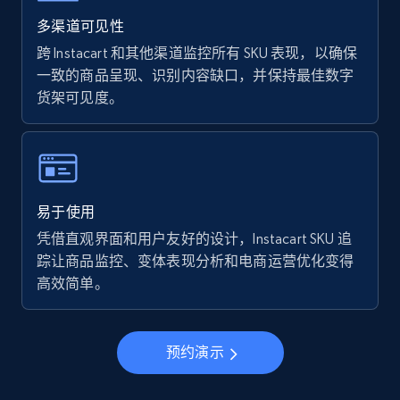
Walmart - products - Find new products by
using specific category URL
多渠道可见性
URL, Final price, Sku, Currency, Gtin,
跨 Instacart 和其他渠道监控所有 SKU 表现，以确保
Specifications, Image urls, Top reviews, and
一致的商品呈现、识别内容缺口，并保持最佳数字
more.
货架可见度。
5.6K+
876+
立即开始
易于使用
Walmart - products - Collects products by
凭借直观界面和用户友好的设计，Instacart SKU 追
specific keywords
踪让商品监控、变体表现分析和电商运营优化变得
URL, Final price, Sku, Currency, Gtin,
高效简单。
Specifications, Image urls, Top reviews, and
more.
预约演示
5.6K+
876+
立即开始