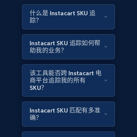
and more.
什么是 Instacart SKU 追
踪？
2.1K+
355+
立即开始
Instacart SKU 追踪如何帮
助我的业务？
Home Depot US - Discovery products by
specific category URL
URL, Domain, Country code, Model number,
该工具能否跨 Instacart 电
Sku, Product id, Product name, Manufacturer,
商平台追踪我的所有
and more.
SKU？
2.1K+
355+
立即开始
Instacart SKU 匹配有多准
确？
Amazon products global dataset