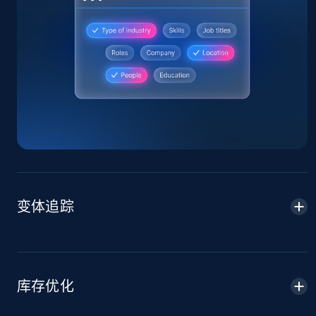
Home Depot US
URL, Domain, Country code, Model number,
Sku, Product id, Product name, Manufacturer,
and more.
2.1K+
355+
立即开始
变体追踪
Home Depot US - Gather data on products
using specified keywords
URL, Domain, Country code, Model number,
Sku, Product id, Product name, Manufacturer,
库存优化
and more.