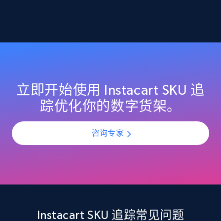
2.1K+
355+
立即开始
Home Depot US - Discover products by
specified URL
URL, Domain, Country code, Model number,
立即开始使用 Instacart SKU 追
Sku, Product id, Product name, Manufacturer,
踪优化你的数字货架。
and more.
咨询专家
2.1K+
355+
立即开始
Home Depot US - Discover products by
specified UPC
URL, Domain, Country code, Model number,
Instacart SKU 追踪常见问题
Sku, Product id, Product name, Manufacturer,