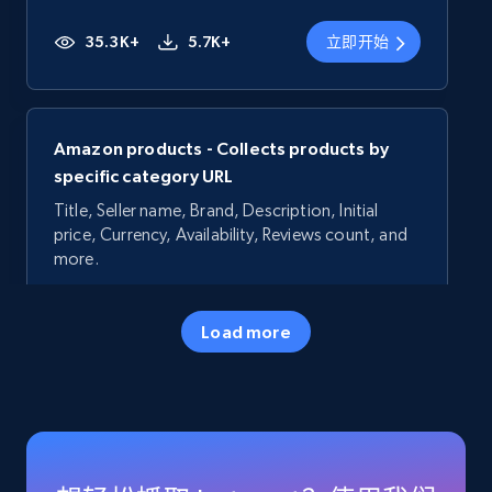
35.3K+
5.7K+
立即开始
Amazon products - Collects products by
specific category URL
Title, Seller name, Brand, Description, Initial
price, Currency, Availability, Reviews count, and
more.
35.3K+
5.7K+
立即开始
Load more
Amazon products - Collects products by
specific keywords
Title, Seller name, Brand, Description, Initial