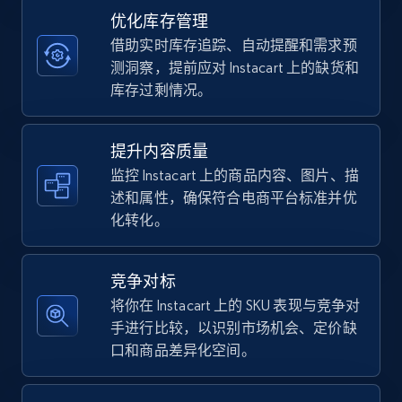
优化库存管理
借助实时库存追踪、自动提醒和需求预
TikTok Shop - category
测洞察，提前应对 Instacart 上的缺货和
URL, Title, Available, Description, Currency, Initial
库存过剩情况。
price, Final price, Discount percent, and more.
提升内容质量
5.4K+
668+
立即开始
监控 Instacart 上的商品内容、图片、描
述和属性，确保符合电商平台标准并优
化转化。
TikTok Shop - Collect TikTok shop products
by keywords search
竞争对标
URL, Title, Available, Description, Currency, Initial
将你在 Instacart 上的 SKU 表现与竞争对
price, Final price, Discount percent, and more.
手进行比较，以识别市场机会、定价缺
口和商品差异化空间。
5.4K+
668+
立即开始