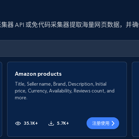
集器 API 或免代码采集器提取海量网页数据，并
Amazon products
Title, Seller name, Brand, Description, Initial
price, Currency, Availability, Reviews count, and
more.
35.1K+
5.7K+
注册使用