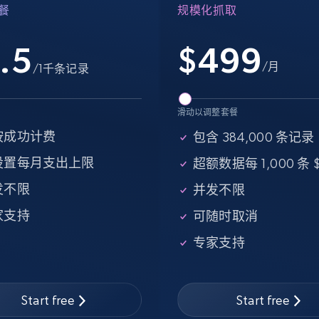
seniority level, and more.
餐
规模化抓取
15.3K+
2.2K+
注册使用
.5
$
499
/月
/1千条记录
Google Maps full information - Collect
滑动以调整套餐
Google Maps Businesses data by place
按成功计费
包含 384,000 条记录
id
设置每月支出上限
超额数据每 1,000 条 $
Place id, URL, Country, Name, Category,
发不限
并发不限
Address, Description, Business details, and
more.
家支持
可随时取消
专家支持
13.2K+
1.7K+
注册使用
Start free
Start free
Instagram - Posts - Collects posts