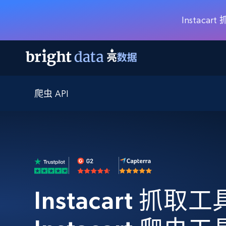
Instac
爬虫 API
网页数据抓取 API
多模态训练
网页数据抓取 API
工具
网页解锁 API
视频与媒体数据
网页解锁 API
起价
$1/ 每1 次
告别封锁和验证码
获得取之不尽的视频，图片及更多内
免费套餐
第三方工具集成
Discover API
视频信息流——为 VLA 准备就绪
免费
起价
爬虫 API
$1/1k请求
始终在线的代理实时网页发现
获取持续、定向的网页视频，用于训
浏览器扩展
器人策略
搜索引擎结果页 API
搜索引擎 API
起价
数据包
代理网络检查
按需获取多引擎搜索结果
$1/ 每1 次
免费套餐
为各行各业生成可直接用于LLM的数据
Instacart 抓取工具
Google
Bing
Duckduckgo
Yandex
起价
网站地图
爬虫浏览器 API
爬虫浏览器 API
$5/GB
键启动内置隐匿模式的远程浏览器