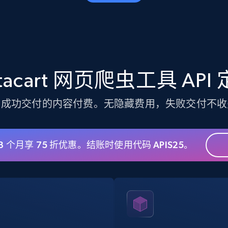
22.2K+
3.4K+
注册使用
Crunchbase companies information -
Searching data by keyword
stacart 网页爬虫工具 API
Name, URL, ID, Cb rank, Region, About,
Industries, Operating status, and more.
为成功交付的内容付费。无隐藏费用，失败交付不收
15.6K+
1.6K+
注册使用
 3 个月享 75 折优惠。结账时使用代码 APIS25。
Linkedin job listings information -
Discover jobs by company URL
URL, Job posting id, Job title, Company name,
Company id, Job location, Job summary, Job