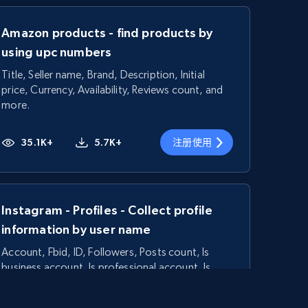
Amazon products - find products by
using upc numbers
Title, Seller name, Brand, Description, Initial
price, Currency, Availability, Reviews count, and
more.
35.1K+
5.7K+
注册使用
Instagram - Profiles - Collect profile
information by user name
Account, Fbid, ID, Followers, Posts count, Is
business account, Is professional account, Is
verified, and more.