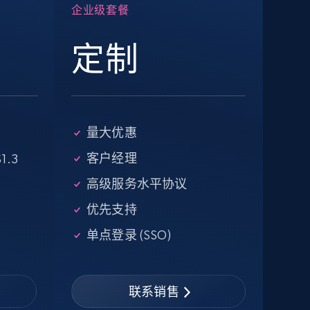
企业级套餐
13.2K+
1.7K+
注册使用
定制
Google Maps full information -
Discover new records by Customer ID
量大优惠
Place id, URL, Country, Name, Category,
客户经理
1.3
Address, Description, Business details, and
高级服务水平协议
more.
优先支持
单点登录 (SSO)
13.2K+
1.7K+
注册使用
联系销售
Zillow properties listing information