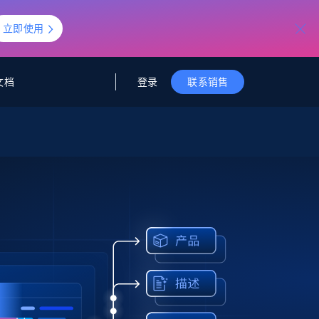
立即使用
登录
文档
联系销售
据与洞察
据及洞察
源
公司
初创企业计划
零售情报
零售
新
起价
$2000/月
解锁实时电商洞察与AI驱动的业务推荐
洞察
联盟推荐
演示智能体
企业级数据服务
托管式数据
起价
为企业级数据收集量身定制
$1500/月
采集
信任中心
集成
Deep Lookup
测试版
Bright SDK
在海量级网页数据上运行复杂
查询