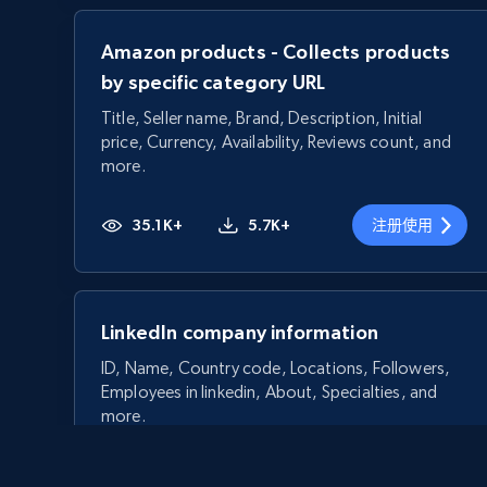
Amazon products - Collects products
by specific category URL
Title, Seller name, Brand, Description, Initial
price, Currency, Availability, Reviews count, and
more.
35.1K+
5.7K+
注册使用
LinkedIn company information
ID, Name, Country code, Locations, Followers,
Employees in linkedin, About, Specialties, and
more.