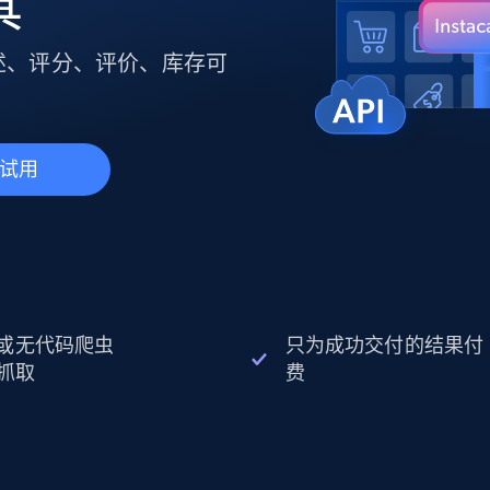
具
产品技术视频
、描述、评分、评价、库存可
起价
数据中心代理
$0.9/IP
B
静态ISP代理
130万+ 超高速静态住宅代理
试用
I 或无代码爬虫
只为成功交付的结果付
抓取
费