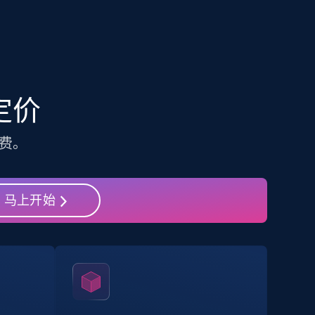
22.2K+
3.4K+
注册使用
Linkedin job listings information
 定价
URL, Job posting id, Job title, Company name,
Company id, Job location, Job summary, Job
seniority level, and more.
费。
15.3K+
2.2K+
注册使用
马上开始
Google Maps full information
Place id, URL, Country, Name, Category,
Address, Description, Business details, and
more.