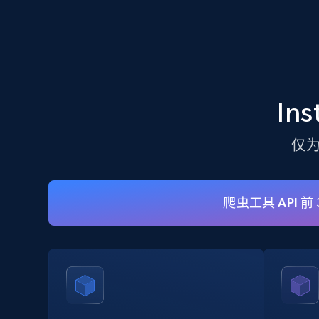
33.4K+
3.5K+
注册使用
Crunchbase companies information
In
Name, URL, ID, Cb rank, Region, About,
Industries, Operating status, and more.
仅
15.6K+
1.6K+
注册使用
爬虫工具 API 前
Linkedin job listings information -
Discover new jobs by keyword
URL, Job posting id, Job title, Company name,
Company id, Job location, Job summary, Job