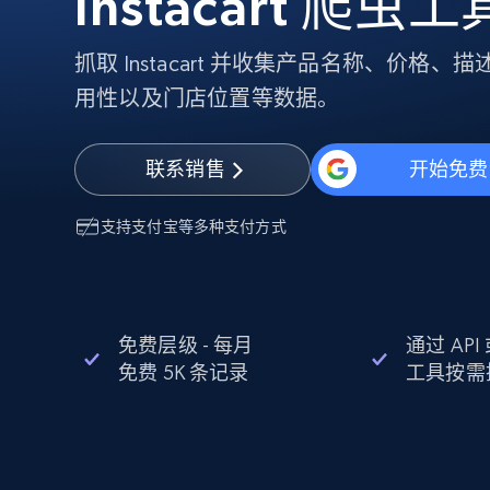
Instacart 爬虫工
代理基础设施
抓取 Instacart 并收集产品名称、价格
代理服务
动态代理
起价
用性以及门店位置等数据。
$5
$2.5/G
免费套餐
动态代理
5折
超40000万 万高速真人住宅代理
起价
ISP 代理
$1.3/IP
联系销售
开始免费
数据中心代理
用于数据获取的高速代理
支持
支付宝
等多种支付方式
免费层级 - 每月
通过 AP
免费 5K 条记录
工具按需