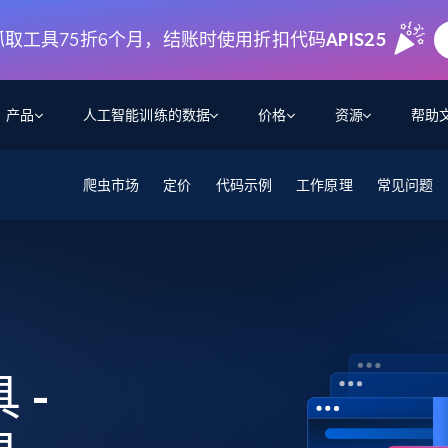
art 抓取工具75折6个月，结账时使用折扣代码
APIS25
产品
人工智能训练的数据
价格
资源
帮助
爬虫市场
智能体 WEB 执行
数据源
数据源
定价
代码示例
工作原理
常见问题
数
数
资
学习中心
搜索及提取
抓取APIs
抓取APIs
起价
$1
$0.75/1k 记录条
请求
容
让 AI 应用具备搜索与爬取整个网络的能力
从 600+ 个网站获取实时数据
免费套餐
博客
领英
电商
社交媒体
ChatGPT
智能体浏览器
爬虫工作室定价
起价
爬虫工作室
练人形机
让智能体浏览网站并自动执行任务
$1/1k请求
案例研究
免费套餐
将任何网站转化为数据管道
亮数据 MCP
免费
起价
数据集
数据集
网络研讨会
站式工具包，全面解锁网页
请求
$250/100K 记录条
集
来自 600+ 个域名的预收集数据
 -
起价
领英
电商
社交媒体
房地产
代理位置
缓存速递
$0.2/1k HTML
缓存速递
实时网页数据，采集即交付