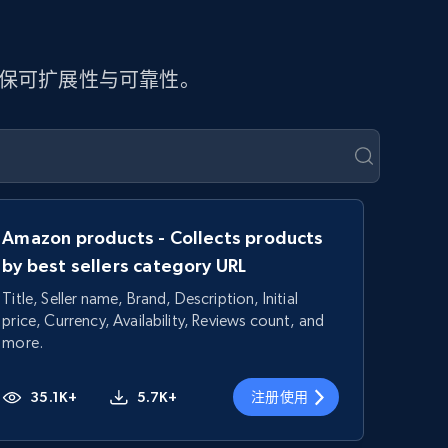
确保可扩展性与可靠性。
Amazon products - Collects products
by best sellers category URL
Title, Seller name, Brand, Description, Initial
price, Currency, Availability, Reviews count, and
more.
35.1K+
5.7K+
注册使用