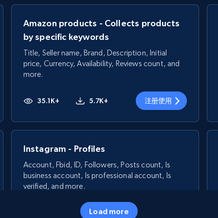
Amazon products - Collects products
by specific keywords
Title, Seller name, Brand, Description, Initial
price, Currency, Availability, Reviews count, and
more.
35.1K+
5.7K+
注册使用
Instagram - Profiles
Account, Fbid, ID, Followers, Posts count, Is
business account, Is professional account, Is
verified, and more.
Load more