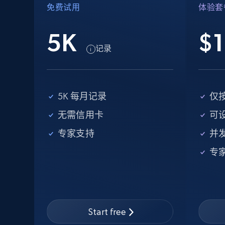
seniority level, and more.
免费试用
体验套
15.3K+
2.2K+
注册使用
5K
$1
记录
Google Maps full information -
discover records by location search
5K 每月记录
仅
Place id, URL, Country, Name, Category,
无需信用卡
可
Address, Description, Business details, and
专家支持
并
more.
专
13.2K+
1.7K+
注册使用
Start free
Instagram - Posts