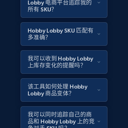
Title, Seller name, Brand, Description, Initial
Lobby 电商平台追踪我的
price, Currency, Availability, Reviews count, and
所有 SKU？
more.
2.1K+
Hobby Lobby SKU 匹配有
375+
立即开始
多准确？
Amazon products global dataset - Collects
我可以收到 Hobby Lobby
products by specific category URL
上库存变化的提醒吗？
Title, Seller name, Brand, Description, Initial
price, Currency, Availability, Reviews count, and
more.
该工具如何处理 Hobby
Lobby 商品变体？
2.1K+
375+
立即开始
我可以同时追踪自己的商
品和 Hobby Lobby 上的竞