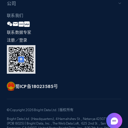
公司
2.1K+
375+
立即开始
联系我们
联系数据专家
Etsy
注册／登录
URL, Product id, Listing inventory id, Title, Rating,
Reviews count shop, Reviews count item, Initial
price, and more.
1.9K+
323+
立即开始
蜀ICP备18023585号
Etsy - Collect data on products using
specified keywords
© Copyright 2026 Bright Data Ltd. | 版权所有
URL, Product id, Listing inventory id, Title, Rating,
Bright Data Ltd. (Headquarters), 4 Hamahshev St., Netanya 4250714, Israel
Reviews count shop, Reviews count item, Initial
(POB 8025) | Bright Data, Inc., The Web Data Loft, 625 2nd St., San
price, and more.