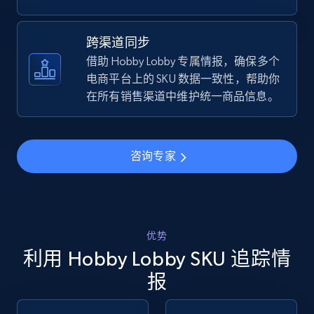
TikTok Shop - discover records by shop url
跨渠道同步
URL, Title, Available, Description, Currency, Initial
借助 Hobby Lobby 专属情报，确保多个
price, Final price, Discount percent, and more.
电商平台上的 SKU 数据一致性，帮助你
在所有销售渠道中维护统一商品信息。
5.4K+
668+
立即开始
咨询专家
Amazon sellers info
Seller id, URL, Seller name, Description, Detailed
info, Stars, Feedbacks, Return policy, and more.
优势
利用 Hobby Lobby SKU 追踪情
2.5K+
378+
立即开始
报