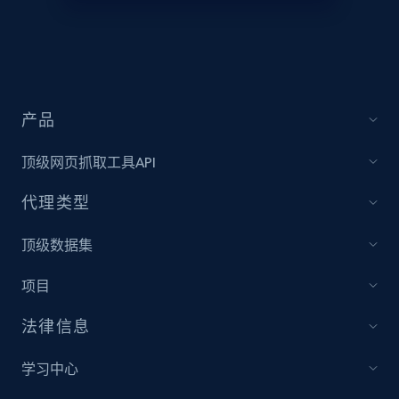
Amazon products global dataset - Collect
Amazon products by seller URL
Title, Seller name, Brand, Description, Initial
产品
price, Currency, Availability, Reviews count, and
more.
顶级网页抓取工具API
2.1K+
375+
立即开始
代理类型
顶级数据集
Amazon products global dataset - Collect
项目
products from Brands URLs
法律信息
Title, Seller name, Brand, Description, Initial
price, Currency, Availability, Reviews count, and
more.
学习中心