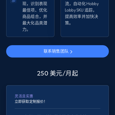
现，识别表现
流，自动化 Hobby
最佳项、优化
Lobby SKU 追踪，
eBay - Collect products from shops on eBay
商品组合，并
提高效率并加快决
URL, Product id, Title, Seller name, Seller rating,
最大化品类潜
策。
Seller reviews, Breadcrumbs, Root category, and
力。
more.
2.5K+
359+
立即开始
联系销售团队
eBay - Collect records by category
250 美元/月起
URL, Product id, Title, Seller name, Seller rating,
Seller reviews, Breadcrumbs, Root category, and
more.
灵活且实惠
立即获取定制报价！
2.5K+
359+
立即开始