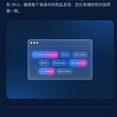
有 SKU。确保每个渠道中的商品呈现、定价准确性和内容质
量一致。
Home Depot US
URL, Domain, Country code, Model number,
Sku, Product id, Product name, Manufacturer,
and more.
2.1K+
355+
立即开始
Home Depot US - Gather data on products
using specified keywords
URL, Domain, Country code, Model number,
Sku, Product id, Product name, Manufacturer,
and more.