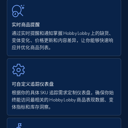
URL, Product name, Product rating, Product
rating object, Product rating max, Rating,
Author name, Asin, and more.
实时商品提醒
通过实时提醒和通知掌握 Hobby Lobby 上的缺货、
7.4K+
870+
立即开始
变体变化、价格更新和内容差异，让你能够快速响
应并优化商品列表。
Walmart - products
URL, Final price, Sku, Currency, Gtin,
Specifications, Image urls, Top reviews, and
可自定义追踪仪表盘
more.
根据你的具体 SKU 追踪需求定制仪表盘，确保你始
终能访问最相关的 Hobby Lobby 商品表现数据、变
5.6K+
875+
立即开始
体指标和库存洞察。