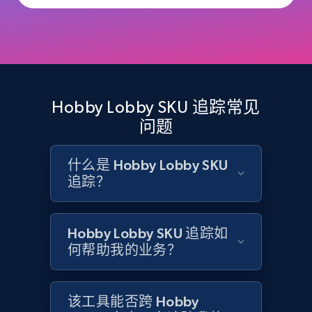
and more.
2.1K+
355+
立即开始
Hobby Lobby SKU 追踪常见
Home Depot US - Discovery products by
问题
specific category URL
URL, Domain, Country code, Model number,
什么是 Hobby Lobby SKU
Sku, Product id, Product name, Manufacturer,
追踪？
and more.
2.1K+
355+
立即开始
Hobby Lobby SKU 追踪如
何帮助我的业务？
Amazon products global dataset
该工具能否跨 Hobby