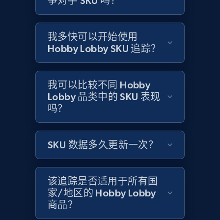
争对手 SKU 吗？
Amazon products global dataset -
Collecting products by keyword search
Title, Seller name, Brand, Description, Initial
我多快可以开始使用
price, Currency, Availability, Reviews count, and
Hobby Lobby SKU 追踪？
more.
2.1K+
375+
立即开始
我可以比较不同 Hobby
Lobby 品类中的 SKU 表现
吗？
Amazon products global dataset - Collects
products by best sellers category URL
SKU 数据多久更新一次？
Title, Seller name, Brand, Description, Initial
price, Currency, Availability, Reviews count, and
more.
该追踪是否适用于所有国
家/地区的 Hobby Lobby
2.1K+
375+
立即开始
商品？