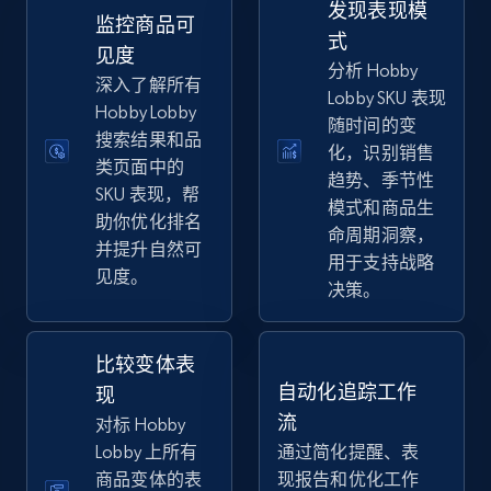
发现表现模
eBay
监控商品可
式
URL, Product id, Title, Seller name, Seller rating,
见度
分析 Hobby
Seller reviews, Breadcrumbs, Root category, and
深入了解所有
Lobby SKU 表现
more.
Hobby Lobby
随时间的变
搜索结果和品
化，识别销售
2.5K+
359+
立即开始
类页面中的
趋势、季节性
SKU 表现，帮
模式和商品生
助你优化排名
命周期洞察，
并提升自然可
用于支持战略
eBay - Gather data on products using
见度。
决策。
specified keywords
URL, Product id, Title, Seller name, Seller rating,
Seller reviews, Breadcrumbs, Root category, and
比较变体表
more.
自动化追踪工作
现
流
对标 Hobby
2.5K+
359+
立即开始
Lobby 上所有
通过简化提醒、表
商品变体的表
现报告和优化工作