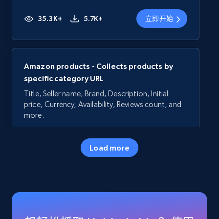
35.3K+
5.7K+
立即开始
Amazon products - Collects products by
specific category URL
Title, Seller name, Brand, Description, Initial
price, Currency, Availability, Reviews count, and
more.
35.3K+
5.7K+
立即开始
Load more
Amazon products - Collects products by
specific keywords
Title, Seller name, Brand, Description, Initial