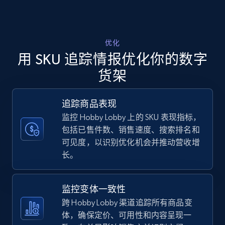
Walmart - products - Discover products by
using sku numbers
优化
用 SKU 追踪情报优化你的数字
URL, Final price, Sku, Currency, Gtin,
Specifications, Image urls, Top reviews, and
货架
more.
追踪商品表现
5.6K+
875+
立即开始
监控 Hobby Lobby 上的 SKU 表现指标，
包括已售件数、销售速度、搜索排名和
可见度，以识别优化机会并推动营收增
长。
TikTok Shop
URL, Title, Available, Description, Currency, Initial
price, Final price, Discount percent, and more.
监控变体一致性
跨 Hobby Lobby 渠道追踪所有商品变
5.4K+
668+
立即开始
体，确保定价、可用性和内容呈现一