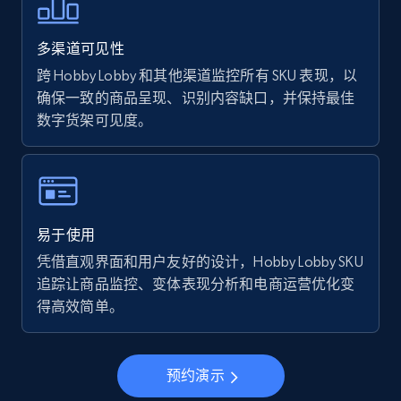
Walmart - products - Find new products by
using specific category URL
多渠道可见性
URL, Final price, Sku, Currency, Gtin,
Specifications, Image urls, Top reviews, and
跨 Hobby Lobby 和其他渠道监控所有 SKU 表现，以
more.
确保一致的商品呈现、识别内容缺口，并保持最佳
数字货架可见度。
5.6K+
875+
立即开始
Walmart - products - Collects products by
易于使用
specific keywords
凭借直观界面和用户友好的设计，Hobby Lobby SKU
URL, Final price, Sku, Currency, Gtin,
追踪让商品监控、变体表现分析和电商运营优化变
Specifications, Image urls, Top reviews, and
得高效简单。
more.
5.6K+
875+
立即开始
预约演示