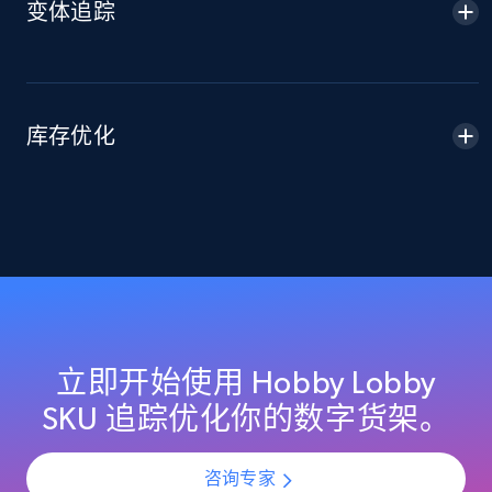
变体追踪
2.1K+
355+
立即开始
Home Depot US - Discover products by
库存优化
specified URL
URL, Domain, Country code, Model number,
Sku, Product id, Product name, Manufacturer,
and more.
2.1K+
355+
立即开始
立即开始使用 Hobby Lobby
Home Depot US - Discover products by
SKU 追踪优化你的数字货架。
specified UPC
URL, Domain, Country code, Model number,
咨询专家
Sku, Product id, Product name, Manufacturer,