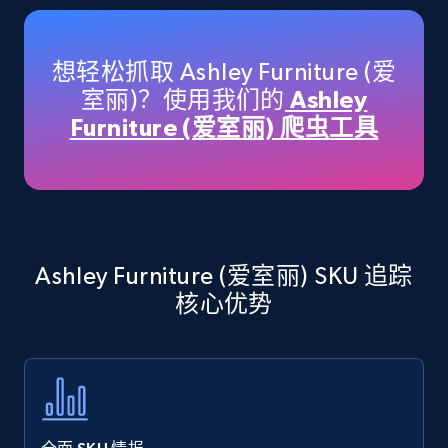
Amazon products - Collects products by
specific keywords
Title, Seller name, Brand, Description, Initial
想轻松抓取 Ashley Furniture (爱
price, Currency, Availability, Reviews count, and
室丽)？使用我们的
Ashley
more.
Furniture (爱室丽) 爬虫工具
35.2K+
5.7K+
立即开始
Amazon products - find products by using
Ashley Furniture (爱室丽) SKU 追踪
upc numbers
核心优势
Title, Seller name, Brand, Description, Initial
price, Currency, Availability, Reviews count, and
more.
35.2K+
5.7K+
立即开始