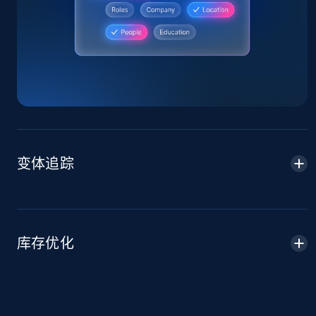
Sku, Product id, Product name, Manufacturer,
and more.
2.1K+
353+
立即开始
Home Depot US - Discover products by
specified URL
变体追踪
URL, Domain, Country code, Model number,
Sku, Product id, Product name, Manufacturer,
and more.
2.1K+
353+
立即开始
库存优化
Home Depot US - Discover products by