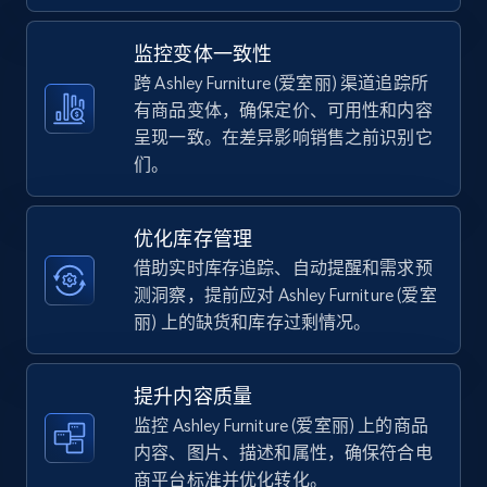
5.4K+
667+
立即开始
监控变体一致性
跨 Ashley Furniture (爱室丽) 渠道追踪所
有商品变体，确保定价、可用性和内容
呈现一致。在差异影响销售之前识别它
TikTok Shop - category
们。
URL, Title, Available, Description, Currency, Initial
price, Final price, Discount percent, and more.
优化库存管理
5.4K+
667+
立即开始
借助实时库存追踪、自动提醒和需求预
测洞察，提前应对 Ashley Furniture (爱室
丽) 上的缺货和库存过剩情况。
TikTok Shop - Collect TikTok shop products
by keywords search
提升内容质量
监控 Ashley Furniture (爱室丽) 上的商品
URL, Title, Available, Description, Currency, Initial
price, Final price, Discount percent, and more.
内容、图片、描述和属性，确保符合电
商平台标准并优化转化。