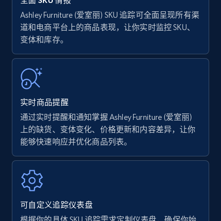
全面 SKU 情报
Ashley Furniture (爱室丽) SKU 追踪可全面呈现所有渠
道和电商平台上的商品表现，让你实时监控 SKU、
Amazon Reviews
变体和库存。
URL, Product name, Product rating, Product
rating object, Product rating max, Rating,
Author name, Asin, and more.
7.4K+
870+
立即开始
实时商品提醒
通过实时提醒和通知掌握 Ashley Furniture (爱室丽)
上的缺货、变体变化、价格更新和内容差异，让你
能够快速响应并优化商品列表。
Walmart - products
URL, Final price, Sku, Currency, Gtin,
Specifications, Image urls, Top reviews, and
more.
可自定义追踪仪表盘
5.6K+
875+
立即开始
根据你的具体 SKU 追踪需求定制仪表盘，确保你始