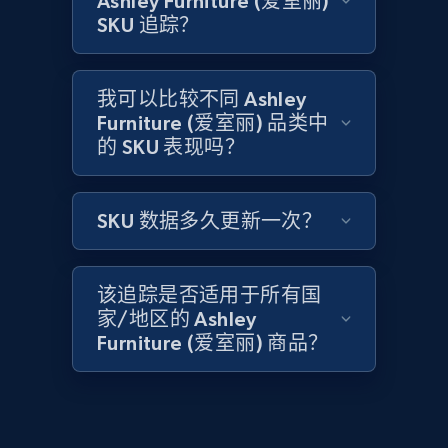
Ashley Furniture (爱室丽)
SKU 追踪？
2.1K+
375+
立即开始
我可以比较不同 Ashley
Furniture (爱室丽) 品类中
Amazon products global dataset - Collect
的 SKU 表现吗？
Amazon products by seller URL
Title, Seller name, Brand, Description, Initial
price, Currency, Availability, Reviews count, and
SKU 数据多久更新一次？
more.
2.1K+
375+
立即开始
该追踪是否适用于所有国
家/地区的 Ashley
Furniture (爱室丽) 商品？
Amazon products global dataset - Collect
products from Brands URLs
Title, Seller name, Brand, Description, Initial