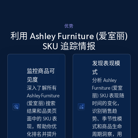
eBay
优势
利用 Ashley Furniture (爱室丽)
URL, Product id, Title, Seller name, Seller rating,
Seller reviews, Breadcrumbs, Root category, and
SKU 追踪情报
more.
发现表现模
2.5K+
359+
立即开始
监控商品可
式
见度
分析 Ashley
深入了解所有
Furniture (爱室
eBay - Gather data on products using
Ashley Furniture
丽) SKU 表现随
specified keywords
(爱室丽) 搜索
时间的变化，
结果和品类页
识别销售趋
URL, Product id, Title, Seller name, Seller rating,
Seller reviews, Breadcrumbs, Root category, and
面中的 SKU 表
势、季节性模
more.
现，帮助你优
式和商品生命
化排名并提升
周期洞察，用