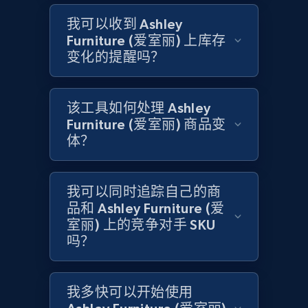
我可以收到 Ashley
Furniture (爱室丽) 上库存
Amazon products global dataset -
变化的提醒吗？
Collecting products by keyword search
Title, Seller name, Brand, Description, Initial
price, Currency, Availability, Reviews count, and
该工具如何处理 Ashley
more.
Furniture (爱室丽) 商品变
体？
2.1K+
375+
立即开始
我可以同时追踪自己的商
品和 Ashley Furniture (爱
Amazon products global dataset - Collects
室丽) 上的竞争对手 SKU
products by best sellers category URL
吗？
Title, Seller name, Brand, Description, Initial
price, Currency, Availability, Reviews count, and
more.
我多快可以开始使用