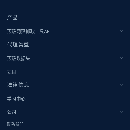
price, Currency, Availability, Reviews count, and
more.
产品
2.1K+
375+
立即开始
顶级网页抓取工具API
代理类型
Etsy
顶级数据集
URL, Product id, Listing inventory id, Title, Rating,
Reviews count shop, Reviews count item, Initial
项目
price, and more.
法律信息
1.9K+
322+
立即开始
学习中心
公司
Etsy - Collect data on products using
联系我们
specified keywords