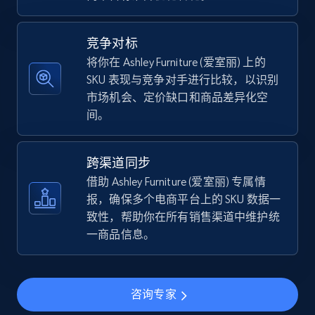
5.4K+
667+
立即开始
竞争对标
将你在 Ashley Furniture (爱室丽) 上的
SKU 表现与竞争对手进行比较，以识别
TikTok Shop - discover records by shop url
市场机会、定价缺口和商品差异化空
URL, Title, Available, Description, Currency, Initial
间。
price, Final price, Discount percent, and more.
5.4K+
667+
立即开始
跨渠道同步
借助 Ashley Furniture (爱室丽) 专属情
报，确保多个电商平台上的 SKU 数据一
致性，帮助你在所有销售渠道中维护统
Amazon sellers info
一商品信息。
Seller id, URL, Seller name, Description, Detailed
info, Stars, Feedbacks, Return policy, and more.
咨询专家
2.5K+
378+
立即开始