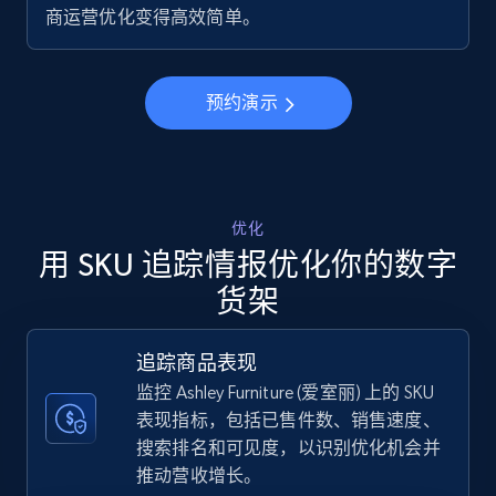
商运营优化变得高效简单。
5.6K+
875+
立即开始
预约演示
Walmart - products - Discover products by
using sku numbers
URL, Final price, Sku, Currency, Gtin,
Specifications, Image urls, Top reviews, and
优化
more.
用 SKU 追踪情报优化你的数字
货架
5.6K+
875+
立即开始
追踪商品表现
监控 Ashley Furniture (爱室丽) 上的 SKU
TikTok Shop
表现指标，包括已售件数、销售速度、
搜索排名和可见度，以识别优化机会并
URL, Title, Available, Description, Currency, Initial
price, Final price, Discount percent, and more.
推动营收增长。