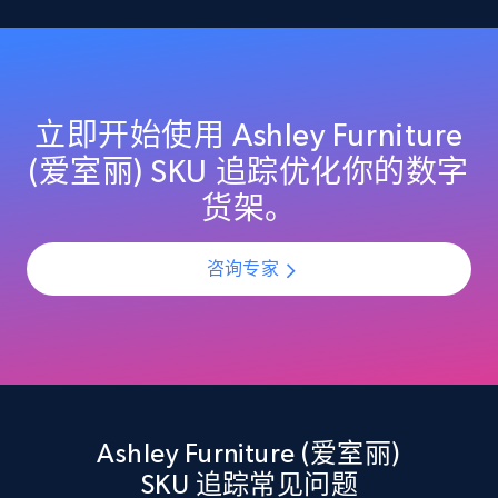
specified UPC
URL, Domain, Country code, Model number,
Sku, Product id, Product name, Manufacturer,
and more.
立即开始使用 Ashley Furniture
2.1K+
353+
立即开始
(爱室丽) SKU 追踪优化你的数字
货架。
Home Depot US - Discovery products by
咨询专家
specific category URL
URL, Domain, Country code, Model number,
Sku, Product id, Product name, Manufacturer,
and more.
2.1K+
353+
立即开始
Ashley Furniture (爱室丽)
SKU 追踪常见问题