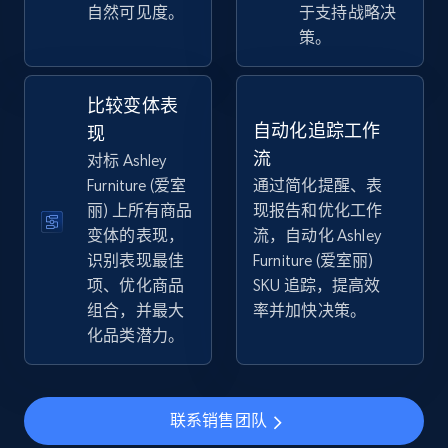
自然可见度。
于支持战略决
2.5K+
359+
立即开始
策。
比较变体表
eBay - Collect products from shops on eBay
自动化追踪工作
现
URL, Product id, Title, Seller name, Seller rating,
流
对标 Ashley
Seller reviews, Breadcrumbs, Root category, and
Furniture (爱室
通过简化提醒、表
more.
丽) 上所有商品
现报告和优化工作
变体的表现，
流，自动化 Ashley
2.5K+
359+
立即开始
识别表现最佳
Furniture (爱室丽)
项、优化商品
SKU 追踪，提高效
组合，并最大
率并加快决策。
化品类潜力。
eBay - Collect records by category
URL, Product id, Title, Seller name, Seller rating,
Seller reviews, Breadcrumbs, Root category, and
more.
联系销售团队