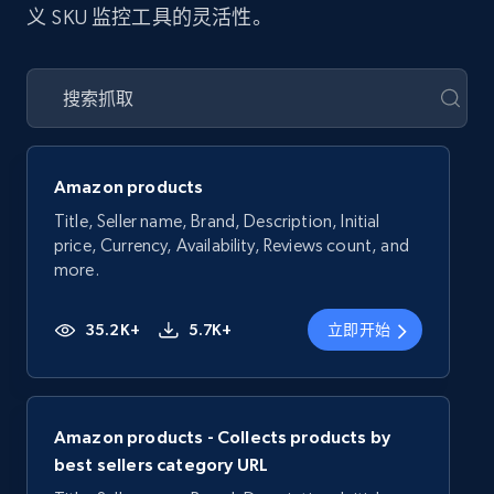
义 SKU 监控工具的灵活性。
Amazon products
Title, Seller name, Brand, Description, Initial
price, Currency, Availability, Reviews count, and
more.
35.2K+
5.7K+
立即开始
Amazon products - Collects products by
best sellers category URL