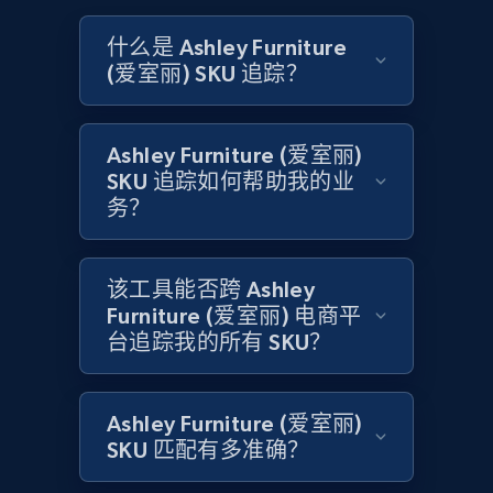
Amazon products global dataset
什么是 Ashley Furniture
(爱室丽) SKU 追踪？
Title, Seller name, Brand, Description, Initial
price, Currency, Availability, Reviews count, and
more.
Ashley Furniture (爱室丽)
SKU 追踪如何帮助我的业
2.1K+
375+
立即开始
务？
该工具能否跨 Ashley
Amazon products global dataset - Collects
Furniture (爱室丽) 电商平
products by specific category URL
台追踪我的所有 SKU？
Title, Seller name, Brand, Description, Initial
price, Currency, Availability, Reviews count, and
more.
Ashley Furniture (爱室丽)
SKU 匹配有多准确？
2.1K+
375+
立即开始