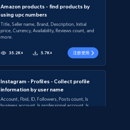
Amazon products - find products by
using upc numbers
Title, Seller name, Brand, Description, Initial
price, Currency, Availability, Reviews count, and
more.
35.2K+
5.7K+
注册使用
Instagram - Profiles - Collect profile
information by user name
Account, Fbid, ID, Followers, Posts count, Is
business account, Is professional account, Is
verified, and more.
22.3K+
3.4K+
注册使用