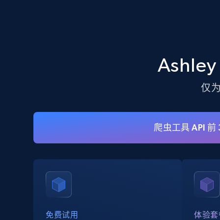
Crunchbase companies information
Ashle
Name, URL, ID, Cb rank, Region, About,
Industries, Operating status, and more.
仅
15.6K+
1.6K+
注册使用
爬虫工具 API 前
Linkedin job listings information -
Discover new jobs by keyword
URL, Job posting id, Job title, Company name,
Company id, Job location, Job summary, Job
seniority level, and more.
免费试用
体验套