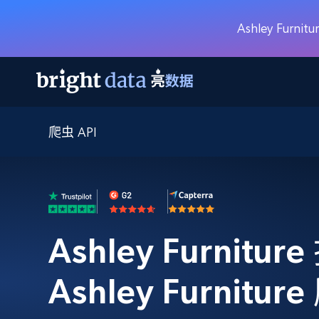
Ashley Fu
爬虫 API
网页数据抓取 API
多模态训练
网页数据抓取 API
工具
网页解锁 API
视频与媒体数据
网页解锁 API
起价
$1/ 每1 次
告别封锁和验证码
获得取之不尽的视频，图片及更多内
免费套餐
第三方工具集成
Discover API
视频信息流——为 VLA 准备就绪
免费
起价
爬虫 API
$1/1k请求
始终在线的代理实时网页发现
获取持续、定向的网页视频，用于训
浏览器扩展
器人策略
Ashley Furnitu
搜索引擎结果页 API
搜索引擎 API
起价
数据包
代理网络检查
按需获取多引擎搜索结果
$1/ 每1 次
免费套餐
为各行各业生成可直接用于LLM的数据
Google
Bing
Duckduckgo
Yandex
Ashley Furnitu
起价
网站地图
爬虫浏览器 API
爬虫浏览器 API
$5/GB
键启动内置隐匿模式的远程浏览器