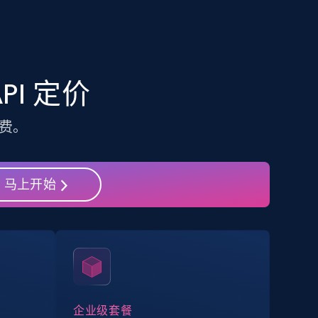
Linkedin job listings information
API 定价
URL, Job posting id, Job title, Company name,
Company id, Job location, Job summary, Job
seniority level, and more.
费。
15.3K+
2.2K+
注册使用
马上开始
Google Maps full information
Place id, URL, Country, Name, Category,
Address, Description, Business details, and
more.
企业级套餐