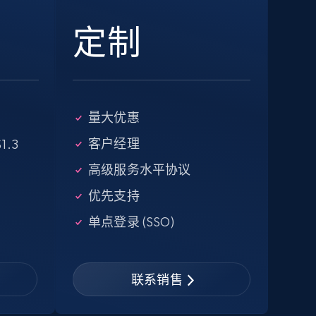
13.2K+
1.7K+
注册使用
定制
Google Maps full information -
Discover new records by Customer ID
量大优惠
Place id, URL, Country, Name, Category,
客户经理
1.3
Address, Description, Business details, and
高级服务水平协议
more.
优先支持
单点登录 (SSO)
13.2K+
1.7K+
注册使用
联系销售
Zillow properties listing information