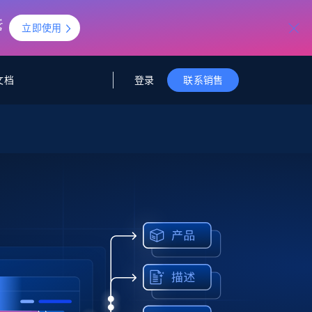
立即使用
登录
文档
联系销售
据与洞察
据及洞察
源
公司
初创企业计划
零售情报
零售
新
起价
$2000/月
解锁实时电商洞察与AI驱动的业务推荐
洞察
联盟推荐
演示智能体
企业级数据服务
托管式数据
起价
为企业级数据收集量身定制
$1500/月
采集
信任中心
集成
Deep Lookup
测试版
Bright SDK
在海量级网页数据上运行复杂
查询