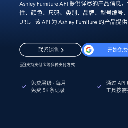
Ashley Furniture API 提供详尽的
代理基础设施
性、颜色、尺码、类别、品牌、型号编号、U
代理服务
URL。该 API 为 Ashley Furniture 的
动态代理
起价
$5
$2.5/G
免费套餐
动态代理
5折
超40000万 万高速真人住宅代理
起价
ISP 代理
$1.3/IP
数据中心代理
联系销售
开始免
用于数据获取的高速代理
支持
支付宝
等多种支付方式
免费层级 - 每月
通过 AP
免费 5K 条记录
工具按需