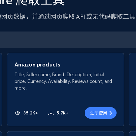
iture 爬取工具
网页数据，并通过网页爬取 API 或无代码爬取工
Amazon products
Title, Seller name, Brand, Description, Initial
price, Currency, Availability, Reviews count, and
more.
35.2K+
5.7K+
注册使用