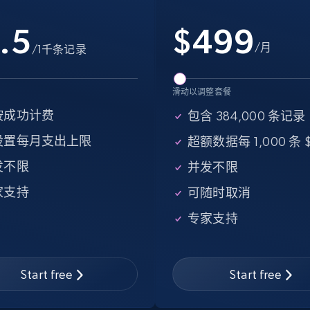
15.3K+
2.2K+
注册使用
.5
$
499
/月
/1千条记录
Google Maps full information - Collect
滑动以调整套餐
Google Maps Businesses data by place
按成功计费
包含 384,000 条记录
id
设置每月支出上限
超额数据每 1,000 条 $
Place id, URL, Country, Name, Category,
发不限
并发不限
Address, Description, Business details, and
more.
家支持
可随时取消
专家支持
13.2K+
1.7K+
注册使用
Start free
Start free
Instagram - Posts - Collects posts