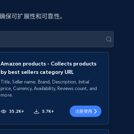
具确保可扩展性和可靠性。
Amazon products - Collects products
by best sellers category URL
Title, Seller name, Brand, Description, Initial
price, Currency, Availability, Reviews count, and
more.
35.2K+
5.7K+
注册使用