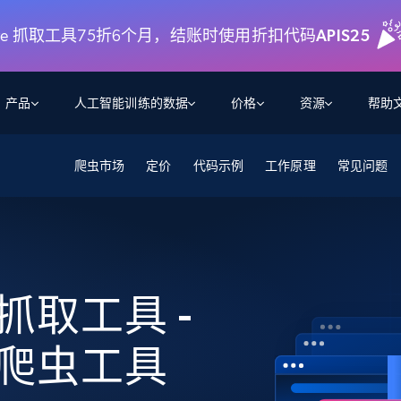
rniture 抓取工具75折6个月，结账时使用折扣代码
APIS25
产品
人工智能训练的数据
价格
资源
帮助
爬虫市场
智能体 WEB 执行
数据源
数据源
定价
代码示例
工作原理
常见问题
数
数
资
学习中心
搜索及提取
抓取APIs
抓取APIs
起价
$1
$0.75/1k 记录条
请求
容
让 AI 应用具备搜索与爬取整个网络的能力
从 600+ 个网站获取实时数据
免费套餐
博客
领英
电商
社交媒体
ChatGPT
智能体浏览器
爬虫工作室定价
起价
爬虫工作室
练人形机
让智能体浏览网站并自动执行任务
$1/1k请求
案例研究
免费套餐
将任何网站转化为数据管道
re 抓取工具 -
亮数据 MCP
免费
起价
数据集
数据集
网络研讨会
站式工具包，全面解锁网页
请求
$250/100K 记录条
集
来自 600+ 个域名的预收集数据
re 爬虫工具
起价
领英
电商
社交媒体
房地产
代理位置
缓存速递
$0.2/1k HTML
缓存速递
实时网页数据，采集即交付