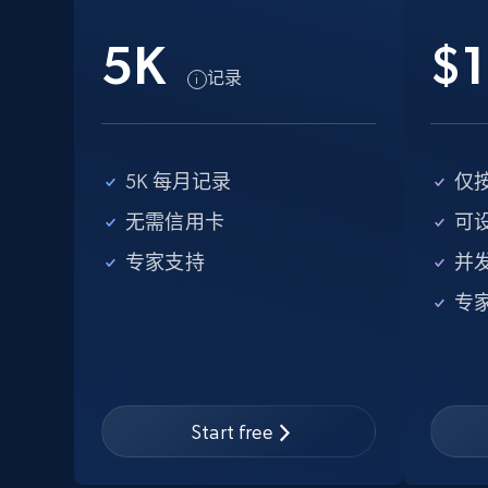
15.3K+
2.2K+
注册使用
5K
$1
记录
Google Maps full information -
discover records by location search
5K 每月记录
仅
Place id, URL, Country, Name, Category,
无需信用卡
可
Address, Description, Business details, and
专家支持
并
more.
专
13.2K+
1.7K+
注册使用
Start free
Instagram - Posts