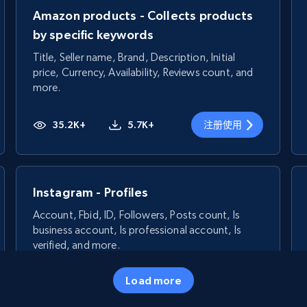
Amazon products - Collects products
by specific keywords
Title, Seller name, Brand, Description, Initial
price, Currency, Availability, Reviews count, and
more.
35.2K+
5.7K+
注册使用
Instagram - Profiles
Account, Fbid, ID, Followers, Posts count, Is
business account, Is professional account, Is
verified, and more.
Load more
22.3K+
3.4K+
注册使用