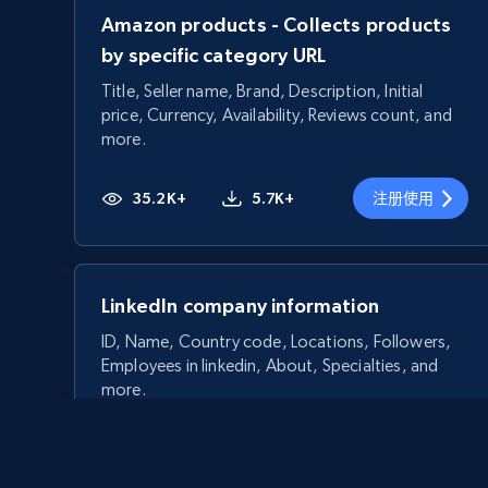
Amazon products - Collects products
by specific category URL
Title, Seller name, Brand, Description, Initial
price, Currency, Availability, Reviews count, and
more.
35.2K+
5.7K+
注册使用
LinkedIn company information
ID, Name, Country code, Locations, Followers,
Employees in linkedin, About, Specialties, and
more.
33.5K+
3.5K+
注册使用