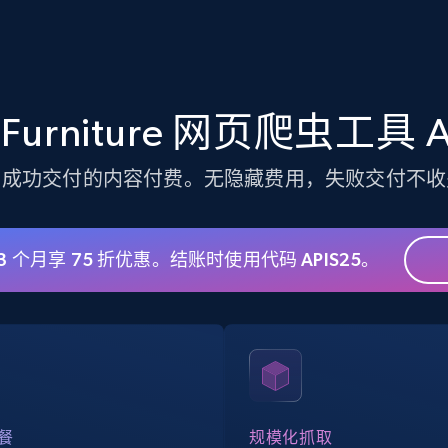
Crunchbase companies information -
Searching data by keyword
y Furniture 网页爬虫工具 
Name, URL, ID, Cb rank, Region, About,
Industries, Operating status, and more.
为成功交付的内容付费。无隐藏费用，失败交付不收
15.6K+
1.6K+
注册使用
 3 个月享 75 折优惠。结账时使用代码 APIS25。
Linkedin job listings information -
Discover jobs by company URL
URL, Job posting id, Job title, Company name,
Company id, Job location, Job summary, Job
seniority level, and more.
餐
规模化抓取