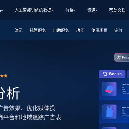
品
人工智能训练的数据
价格
资源
帮助文档
演示
智能体 WEB 执行
数据源
数据源
托管服务
自助服务
功能
使用场景
定价
数
数
资
学习中心
搜索及提取
抓取APIs
抓取APIs
起价
$1
$0.75/1k 记录条
请求
容
让 AI 应用具备搜索与爬取整个网络的能力
从 600+ 个网站获取实时数据
免费套餐
博客
领英
电商
社交媒体
ChatGPT
智能体浏览器
爬虫工作室定价
起价
爬虫工作室
练人形机
让智能体浏览网站并自动执行任务
$1/1k请求
案例研究
免费套餐
将任何网站转化为数据管道
亮数据 MCP
免费
起价
数据集
数据集
网络研讨会
站式工具包，全面解锁网页
请求
$250/100K 记录条
集
来自 600+ 个域名的预收集数据
体分析
起价
领英
电商
社交媒体
房地产
代理位置
缓存速递
$0.2/1k HTML
缓存速递
实时网页数据，采集即交付
产品技术视频
大化广告效果、优化媒体投
 电商平台和地域追踪广告表