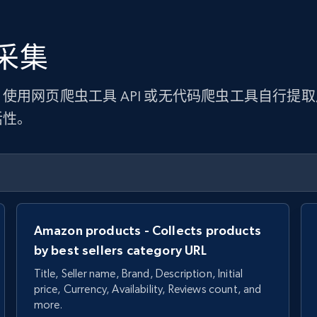
采集
使用网页爬虫工具 API 或无代码爬虫工具自行提
活性。
Amazon products - Collects products
by best sellers category URL
Title, Seller name, Brand, Description, Initial
price, Currency, Availability, Reviews count, and
more.