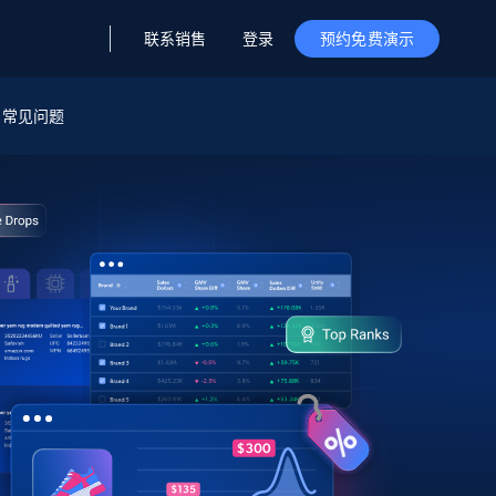
联系销售
登录
预约免费演示
据与洞察
据及洞察
源
常见问题
公司
初创企业计划
零售情报
零售
新
起价
$2000/月
解锁实时电商洞察与AI驱动的业务推荐
洞察
联盟推荐
演示智能体
企业级数据服务
托管式数据
起价
为企业级数据收集量身定制
$1500/月
采集
信任中心
集成
Deep Lookup
测试版
Bright SDK
在海量级网页数据上运行复杂
查询