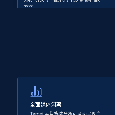
Specifications, Image urls, Top reviews, and
more.
5.6K+
875+
立即开始
Walmart - products - Discover
products by using sku numbers
URL, Final price, Sku, Currency, Gtin,
Specifications, Image urls, Top reviews, and
more.
5.6K+
875+
立即开始
全面媒体洞察
Target 零售媒体分析可全面呈现广