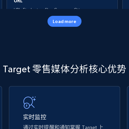
URL
URL, Final price, Sku, Currency, Gtin,
Specifications, Image urls, Top reviews, and
Load more
more.
5.6K+
875+
立即开始
TikTok Shop
Target 零售媒体分析核心优势
URL, Title, Available, Description, Currency, Initial
price, Final price, Discount percent, and more.
5.4K+
667+
立即开始
实时监控
通过实时提醒和通知掌握 Target 上