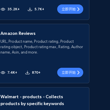
35.2K+
5.7K+
立即开始
Amazon Reviews
URL, Product name, Product rating, Product
rating object, Product rating max, Rating, Author
name, Asin, and more.
7.4K+
870+
立即开始
Walmart - products - Collects
products by specific keywords