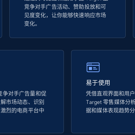
竞争对手广告活动、赞助投放和可
TikTok Shop - discover records by shop
见度变化，让你能够快速响应市场
url
变化。
URL, Title, Available, Description, Currency, Initial
price, Final price, Discount percent, and more.
5.4K+
667+
立即开始
易于使用
eBay - Gather data on products using
specified keywords
t 上竞争对手广告量和促
凭借直观界面和用
了解市场动态、识别
Target 零售媒体
URL, Product id, Title, Seller name, Seller rating,
Seller reviews, Breadcrumbs, Root category, and
争激烈的电商平台中
据和媒体表现趋势
more.
2.5K+
359+
立即开始