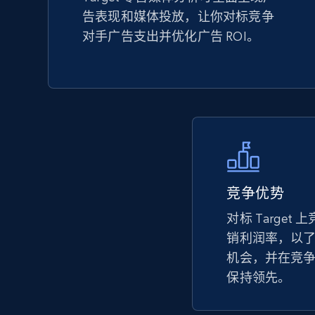
告表现和媒体投放，让你对标竞争
TikTok Shop - Collect TikTok shop
对手广告支出并优化广告 ROI。
products by keywords search
URL, Title, Available, Description, Currency, Initial
price, Final price, Discount percent, and more.
5.4K+
667+
立即开始
竞争优势
eBay
对标 Targe
URL, Product id, Title, Seller name, Seller rating,
Seller reviews, Breadcrumbs, Root category, and
销利润率，以
more.
机会，并在竞
保持领先。
2.5K+
359+
立即开始