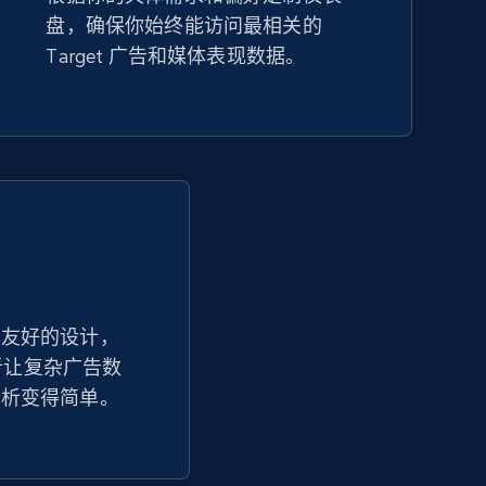
盘，确保你始终能访问最相关的
Amazon sellers info
Target 广告和媒体表现数据。
Seller id, URL, Seller name, Description, Detailed
info, Stars, Feedbacks, Return policy, and more.
2.5K+
378+
立即开始
eBay - Collect products from shops on
eBay
户友好的设计，
分析让复杂广告数
URL, Product id, Title, Seller name, Seller rating,
Seller reviews, Breadcrumbs, Root category, and
分析变得简单。
more.
2.5K+
359+
立即开始