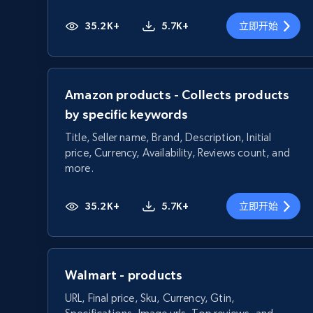
35.2K+
5.7K+
立即开始
Amazon products - Collects products
by specific keywords
Title, Seller name, Brand, Description, Initial
price, Currency, Availability, Reviews count, and
more.
35.2K+
5.7K+
立即开始
Walmart - products
URL, Final price, Sku, Currency, Gtin,