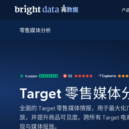
产
零售媒体分析
网页数据抓取 API
多模态训练
网页数据抓取 API
工具
网页解锁 API
视频与媒体数据
网页解锁 API
起价
$1/ 每1 次
告别封锁和验证码
获得取之不尽的视频，图片及更多内
免费套餐
第三方工具集成
Discover API
视频信息流——为 VLA 准备就绪
免费
起价
爬虫 API
$1/1k请求
始终在线的代理实时网页发现
获取持续、定向的网页视频，用于训
浏览器扩展
器人策略
搜索引擎结果页 API
搜索引擎 API
起价
数据包
代理网络检查
按需获取多引擎搜索结果
$1/ 每1 次
免费套餐
为各行各业生成可直接用于LLM的数据
Target 零售媒
Google
Bing
Duckduckgo
Yandex
起价
网站地图
爬虫浏览器 API
爬虫浏览器 API
$5/GB
键启动内置隐匿模式的远程浏览器
全面的 Target 零售媒体情报，用于最
代理基础设施
放，并提升商品可见度。跨所有 Target
代理服务
现与媒体投放。