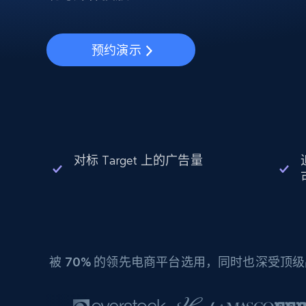
动态代理
起价
$5
$2.5/G
免费套餐
动态代理
5折
超40000万 万高速真人住宅代理
起价
ISP 代理
$1.3/IP
预约演示
数据中心代理
用于数据获取的高速代理
对标 Target 上的广告量
被
70%
的领先电商平台选用，同时也深受顶级