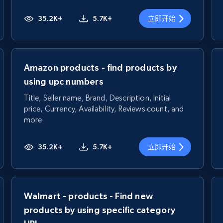
35.2K+
5.7K+
立即开始
Amazon products - find products by
using upc numbers
Title, Seller name, Brand, Description, Initial
price, Currency, Availability, Reviews count, and
more.
35.2K+
5.7K+
立即开始
Walmart - products - Find new
products by using specific category