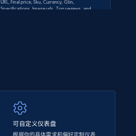
URL, Final price, Sku, Currency, Gtin,
Specifications, Image urls, Top reviews, and
more.
5.6K+
875+
立即开始
TikTok Shop - category
URL, Title, Available, Description, Currency, Initial
price, Final price, Discount percent, and more.
5.4K+
667+
立即开始
可自定义仪表盘
根据你的具体需求和偏好定制仪表