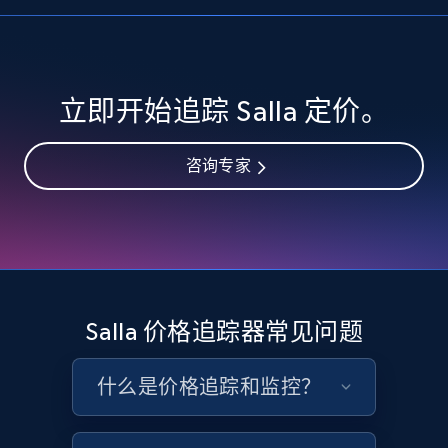
Seller reviews, Breadcrumbs, Root category, and
more.
2.5K+
359+
立即开始
立即开始追踪 Salla 定价。
咨询专家
Google Shopping
URL, Product id, Title, Product description,
Rating, Reviews count, Images, Variations, and
more.
2.4K+
200+
立即开始
Salla 价格追踪器常见问题
什么是价格追踪和监控？
Google Shopping - collects products from
web using keywords