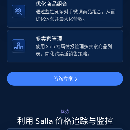
优化商品组合
通过监控竞争对手微调商品组合，从而
5.6K+
876+
立即开始
优化运营并最大化营收。
多卖家管理
Walmart - products - Find new products by
使用 Salla 专属情报管理多卖家商品列
using specific category URL
表，简化跨渠道销售策略。
URL, Final price, Sku, Currency, Gtin,
Specifications, Image urls, Top reviews, and
more.
咨询专家
5.6K+
876+
立即开始
优势
Walmart - products - Collects products by
利用 Salla 价格追踪与监控
specific keywords
URL, Final price, Sku, Currency, Gtin,