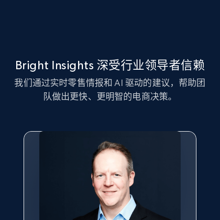
info, Stars, Feedbacks, Return policy, and more.
2.5K+
378+
立即开始
Bright Insights 深受行业领导者信赖
eBay
我们通过实时零售情报和 AI 驱动的建议，帮助团
URL, Product id, Title, Seller name, Seller rating,
队做出更快、更明智的电商决策。
Seller reviews, Breadcrumbs, Root category, and
more.
2.5K+
359+
立即开始
eBay - Gather data on products using
specified keywords
URL, Product id, Title, Seller name, Seller rating,