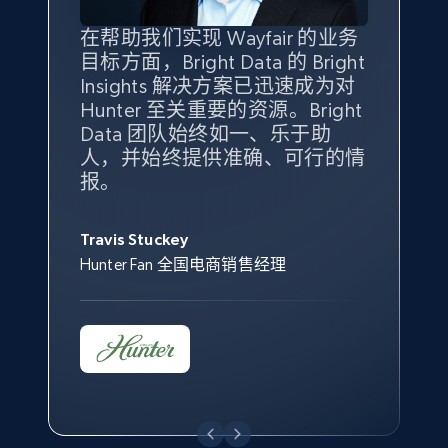
Seller reviews, Breadcrumbs, Root category, and
more.
在帮助我们实现 Wayfair 的业务
Bright Insights 的数据极大地支
我们之所以选择 Bright
借助 Bright Data 的解决方案，
目标方面，Bright Data 的 Bright
持了我们公司的目标。每个产品
Insights，是因为它能够跟踪销
我们获得了对市场领域、产品、
Insights 解决方案已迅速成为对
类别的市场份额帮助我们以主要
售情况，并绘制对我们业务至关
竞争格局以及消费者行为趋势的
2.5K+
359+
立即开始
Hunter 至关重要的资源。Bright
竞争对手为基准，而供应商的销
重要的竞争产品类别图。
独特且全面的洞察。
Data 团队始终如一、乐于助
售情况则从战术上帮助我们的营
人，并始终提供准确、可行的情
销团队扩大产品种类。
Yael Fridman
Beverly Taylor
报。
eBay - Collect products from shops on eBay
Keter 的市场总监
Kingston Brass, Inc. 商品规划总监
Jonathan Lo
URL, Product id, Title, Seller name, Seller rating,
Seller reviews, Breadcrumbs, Root category, and
Travis Stuckey
Overstock 的客户战略与洞察总监
more.
Hunter Fan 全国电商销售经理
2.5K+
359+
立即开始
eBay - Collect records by category
URL, Product id, Title, Seller name, Seller rating,