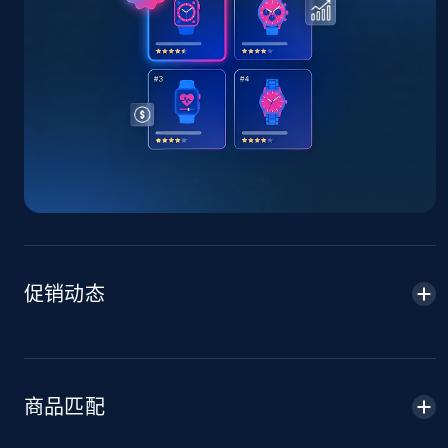
URL, Title, Available, Description, Currency, Initial
price, Final price, Discount percent, and more.
5.4K+
668+
立即开始
TikTok Shop - discover records by shop url
URL, Title, Available, Description, Currency, Initial
price, Final price, Discount percent, and more.
促销动态
5.4K+
668+
立即开始
Amazon sellers info
商品匹配
Seller id, URL, Seller name, Description, Detailed