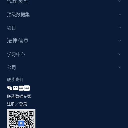
代理类型
2.1K+
355+
立即开始
顶级数据集
项目
Amazon products global dataset
法律信息
Title, Seller name, Brand, Description, Initial
price, Currency, Availability, Reviews count, and
more.
学习中心
公司
2.1K+
375+
立即开始
联系我们
联系数据专家
Amazon products global dataset - Collects
products by specific category URL
注册／登录
Title, Seller name, Brand, Description, Initial
price, Currency, Availability, Reviews count, and
more.