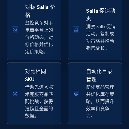
Specifications, Image urls, Top reviews, and
对标 Salla 价
Salla 促销动
more.
格
态
监控竞争对手
洞察 Salla 促销
5.6K+
876+
立即开始
电商平台上的
活动，复制成
价格动态，对
功策略并推动
标价格并优化
销售增长。
定价策略。
Walmart - products - Discover products by
using sku numbers
对比相同
自动化目录
URL, Final price, Sku, Currency, Gtin,
Specifications, Image urls, Top reviews, and
SKU
管理
more.
借助先进 AI 技
简化商品管理
术克服商品匹
并优化库存策
5.6K+
876+
立即开始
配挑战，获得
略，从而提升
准确且全面的
效率和竞争
数据。
力。
TikTok Shop