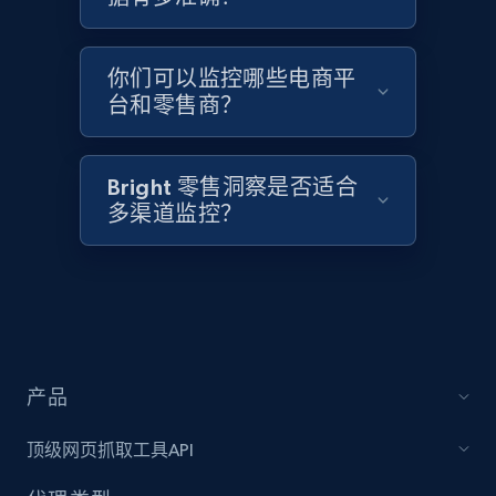
Home Depot US - Discover products by
你们可以监控哪些电商平
specified UPC
台和零售商？
URL, Domain, Country code, Model number,
Sku, Product id, Product name, Manufacturer,
and more.
Bright 零售洞察是否适合
多渠道监控？
2.1K+
355+
立即开始
Home Depot US - Discovery products by
specific category URL
产品
URL, Domain, Country code, Model number,
Sku, Product id, Product name, Manufacturer,
顶级网页抓取工具API
and more.