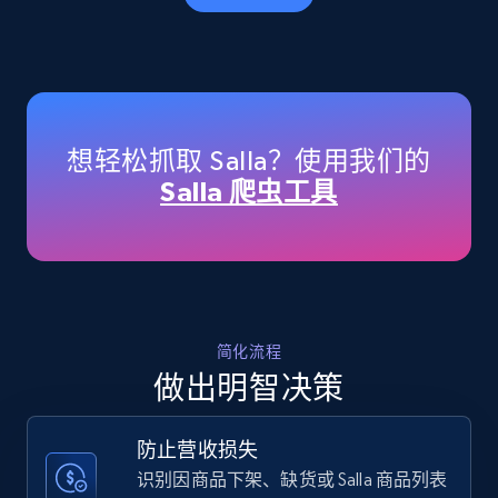
Amazon products - Collects products by
specific keywords
Title, Seller name, Brand, Description, Initial
想轻松抓取 Salla？使用我们的
price, Currency, Availability, Reviews count, and
Salla 爬虫工具
more.
35.3K+
5.7K+
立即开始
简化流程
Amazon products - find products by using
做出明智决策
upc numbers
Title, Seller name, Brand, Description, Initial
防止营收损失
price, Currency, Availability, Reviews count, and
more.
识别因商品下架、缺货或 Salla 商品列表