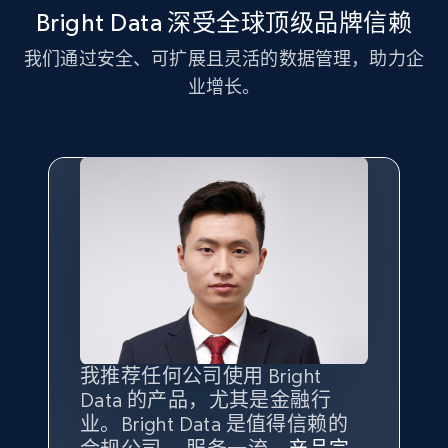
11.3K+
1.5K+
注册使用
Bright Data 深受全球顶级品牌信赖
我们通过安全、可扩展且灵活的数据管理，助力企
业增长。
LinkedIn posts - Discover new posts
company URL
URL, ID, User id, Use url, Title, Headline, Post
text, Date posted, and more.
11.3K+
1.5K+
注册使用
X (formerly Twitter) - Posts
ID, User posted, Name, Description, Date
我推荐任何公司使用 Bright
最重要的是拥有
质量
最好、
数量
posted, Photos, URL, Quoted post, and more.
Data 的产品，尤其是金融行
最多的数据，而这正是 Bright
业。Bright Data 是值得信赖的
Data 和 tgndata 发挥作用的地
10.3K+
1.2K+
注册使用