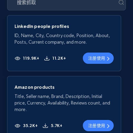
LinkedIn people profiles
ID, Name, City, Country code, Position, About,
Posts, Current company, and more.
119.9K+
11.2K+
注册使用
Amazon products
Title, Seller name, Brand, Description, Initial
price, Currency, Availability, Reviews count, and
more.
35.2K+
5.7K+
注册使用