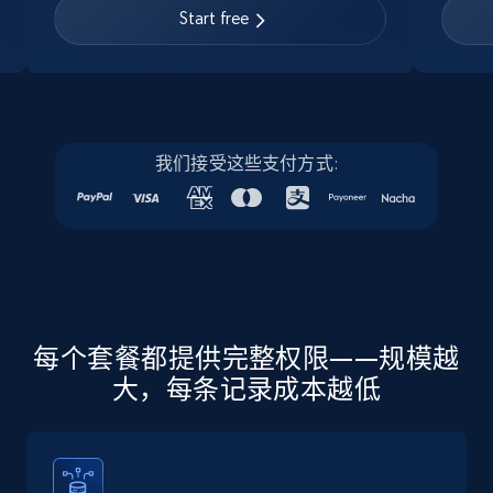
URL, Job posting id, Job title, Company name,
Start free
Company id, Job location, Job summary, Job
seniority level, and more.
15.3K+
2.2K+
注册使用
我们接受这些支付方式:
Linkedin job listings information - Discover
new jobs by keyword
URL, Job posting id, Job title, Company name,
Company id, Job location, Job summary, Job
seniority level, and more.
每个套餐都提供完整权限——规模越
大，每条记录成本越低
15.3K+
2.2K+
注册使用