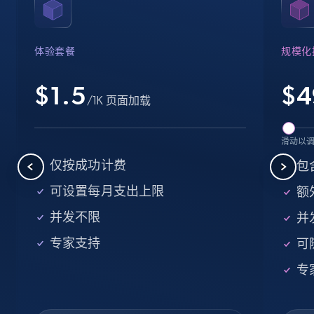
Name, URL, ID, Cb rank, Region, About,
Industries, Operating status, and more.
体验套餐
规模化
15.6K+
1.6K+
注册使用
$1.5
$
4
/1K 页面加载
Crunchbase companies information -
滑动以
Searching data by keyword
仅按成功计费
包
Name, URL, ID, Cb rank, Region, About,
可设置每月支出上限
额外
Industries, Operating status, and more.
并发不限
并
15.6K+
1.6K+
注册使用
专家支持
可
专
Linkedin job listings information