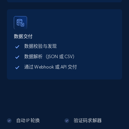
Google Maps full information - discover
records by location search
Place id, URL, Country, Name, Category,
Address, Description, Business details, and
数据交付
more.
数据校验与发现
数据解析（JSON 或 CSV）
13.2K+
1.7K+
注册使用
通过 Webhook 或 API 交付
Google Maps full information - Collect
Google Maps Businesses data by place id
Place id, URL, Country, Name, Category,
Address, Description, Business details, and
more.
自动 IP 轮换
验证码求解器