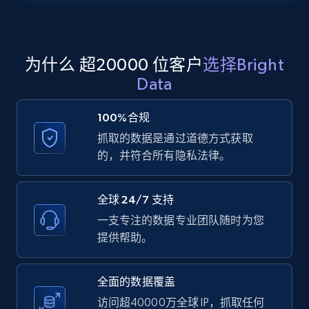
Zillow properties listing information -
Search by parameters on zillow and use the
direct link as input
为什么 超20000 位客户
选择Bright
Zpid, City, State, HomeStatus, Address,
Data
IsListingClaimedByCurrentSignedInUser,
IsCurrentSignedInAgentResponsible, Bedrooms,
100%合规
and more.
抓取的数据是通过道德方式获取
的，并符合所有隐私法律。
12K+
1.3K+
注册使用
全球 24/7 支持
一支专注的数据专业团队随时为您
LinkedIn posts
提供帮助。
URL, ID, User id, Use url, Title, Headline, Post
text, Date posted, and more.
全面的数据覆盖
访问超40000万全球 IP，抓取任何
11.3K+
1.5K+
注册使用