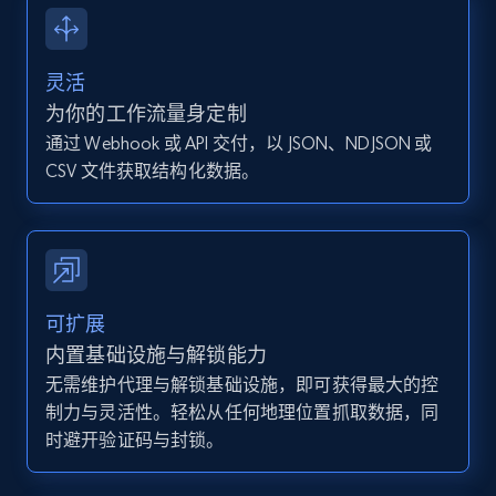
13.2K+
1.6K+
注册使用
灵活
为你的工作流量身定制
通过 Webhook 或 API 交付，以 JSON、NDJSON 或
Instagram - Posts - Collects posts from a
CSV 文件获取结构化数据。
specific URLs by using profile URL
URL, User posted, Description, Hashtags, Num
comments, Date posted, Likes, Photos, and
more.
13.2K+
1.6K+
注册使用
可扩展
内置基础设施与解锁能力
无需维护代理与解锁基础设施，即可获得最大的控
制力与灵活性。轻松从任何地理位置抓取数据，同
Zillow properties listing information
时避开验证码与封锁。
Zpid, City, State, HomeStatus, Address,
IsListingClaimedByCurrentSignedInUser,