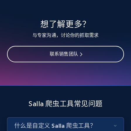
10.3K+
1.2K+
注册使用
想了解更多？
TikTok - Profiles
与专家沟通，讨论你的抓取需求
Account id, Nickname, Biography, Awg
engagement rate, Comment engagement rate,
Like engagement rate, Bio link, Predicted lang,
联系销售团队
and more.
8.3K+
962+
注册使用
Salla 爬虫工具常见问题
TikTok - Profiles - Discover by search URL
and country
Account id, Nickname, Biography, Awg
什么是自定义 Salla 爬虫工具？
engagement rate, Comment engagement rate,