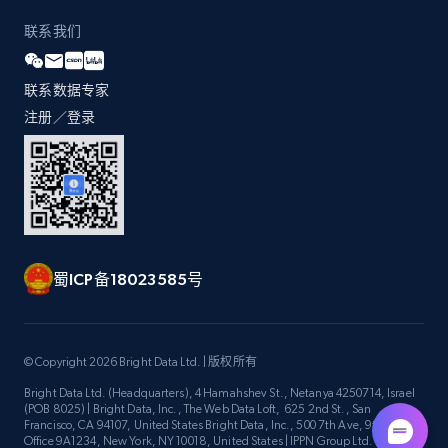
by Explore page URL
联系我们
URL, Title, Youtuber, Youtuber md5, Video url,
Video length, Likes, Views, and more.
联系数据专家
8K+
713+
注册使用
注册／登录
Youtube - Videos posts - Discovery videos
by podcast url
URL, Title, Youtuber, Youtuber md5, Video url,
蜀ICP备18023585号
Video length, Likes, Views, and more.
8K+
713+
注册使用
© Copyright 2026 Bright Data Ltd. | 版权所有
Bright Data Ltd. (Headquarters), 4 Hamahshev St., Netanya 4250714, Israel
(POB 8025) | Bright Data, Inc., The Web Data Loft, 625 2nd St., San
Francisco, CA 94107, United States Bright Data, Inc., 500 7th Ave, 9th Floor
Amazon Reviews
Office 9A1234, New York, NY 10018, United States | IPPN Group Ltd.