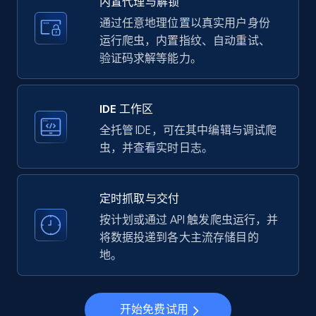
内置代理与解锁
price, Currency, Availability, Reviews count, and
more.
通过任意地理位置以真实用户身份
运行爬虫，内置指纹、自动重试、
验证码求解等能力。
35.2K+
5.7K+
注册使用
IDE 工作区
LinkedIn company information
全托管 IDE，可在其中编辑与调试爬
虫，并查看实时日志。
ID, Name, Country code, Locations, Followers,
Employees in linkedin, About, Specialties, and
more.
定时抓取与交付
按计划或通过 API 触发爬虫运行，并
33.4K+
3.5K+
注册使用
将数据投递到各大主流存储目的
地。
Instagram - Profiles
开始免费试用
Account, Fbid, ID, Followers, Posts count, Is