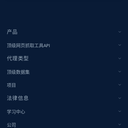
URL, Title, Youtuber, Youtuber md5, Video url,
Video length, Likes, Views, and more.
8K+
713+
注册使用
产品
顶级网页抓取工具API
Youtube - Videos posts - Collect YouTube
代理类型
posts by hashtags
顶级数据集
URL, Title, Youtuber, Youtuber md5, Video url,
Video length, Likes, Views, and more.
项目
8K+
713+
注册使用
法律信息
学习中心
Youtube - Videos posts - Discovery records
公司