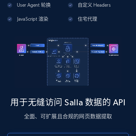
13.2K+
1.7K+
注册使用
User Agent 轮换
自定义 Headers
JavaScript 渲染
住宅代理
Google Maps full information - Discover
new records by Customer ID
Place id, URL, Country, Name, Category,
Address, Description, Business details, and
more.
13.2K+
1.7K+
注册使用
用于无缝访问 Salla 数据的 API
Instagram - Posts
全面、可扩展且合规的网页数据提取
URL, User posted, Description, Hashtags, Num
comments, Date posted, Likes, Photos, and
more.