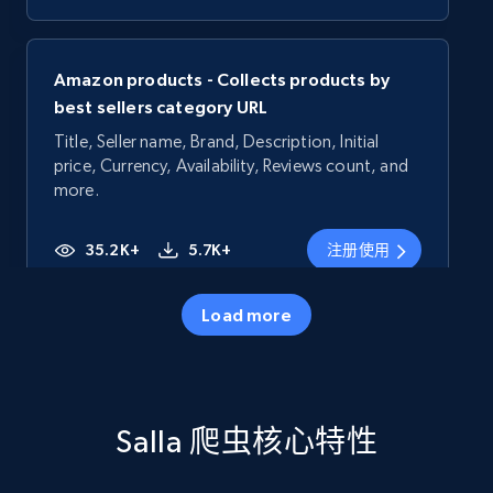
Amazon products - Collects products by
best sellers category URL
Title, Seller name, Brand, Description, Initial
price, Currency, Availability, Reviews count, and
more.
35.2K+
5.7K+
注册使用
Load more
Amazon products - Collects products by
specific category URL
Title, Seller name, Brand, Description, Initial
Salla 爬虫核心特性
price, Currency, Availability, Reviews count, and
more.