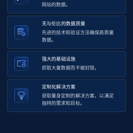
网站的数据。
无与伦比的数据质量
LinkedIn posts - Discover user's articles by
先进的技术和验证方法确保高质量
URL
数据。
URL, ID, User id, Use url, Title, Headline, Post
text, Date posted, and more.
强大的基础设施
11.3K+
1.5K+
注册使用
抓取大量数据而不被封锁。
定制化解决方案
LinkedIn posts - Discover posts by Profile
获取量身定制的解决方案，以满足
URL
独特的需求和目标。
URL, ID, User id, Use url, Title, Headline, Post
text, Date posted, and more.