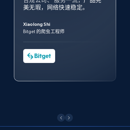
合规公司、 服务一流，
方。
产品完
Bright Data 拥有自有代理基础
根据我的使用体验，Bright Data
我们对与 Bright Data 的合作感
我们对 Bright Data 的
可靠性
印
美无瑕，网络快速稳定。
设施，助您持续获取网络数据。
的服务价值不可估量。Bright
到非常满意。各方面都很不错，
象深刻，对整体服务也非常满
此外，他们的网页解锁工具还能
Data 帮助我们采集了充足的公
网络非常稳定，而我们对其客户
意。我们与客户经理保持着定期
George Koutsoudopoulos
帮助您轻松绕过烦人的验证码
共网络数据以满足需求，并通过
服务和支持团队也非常认可。
沟通，他的协助对我们非常有帮
Xiaolong Shi
tgndata 的首席执行官 (CEO)
X (formerly Twitter) - Posts - Collecting
（CAPTCHA）。
其支持团队和开发团队，让我们
助。
Bitget 的爬虫工程师
Twitter posts URLs
对许多流程进行了优化。
Cheddi Rai
ID, User posted, Name, Description, Date
Nicholas Renotte
Yorgos Panzaris
AdRetreaver CEO
posted, Photos, URL, Quoted post, and more.
数据科学专家
Charmagne Cruz
Convert Group 的 CTO
—— Shopee Philippines Inc. 报告与分析、
10.3K+
1.2K+
注册使用
点击观看
业务技术与定价负责人
X (formerly Twitter) - Posts - Getting x
点击观看
posts by array of profiles
ID, User posted, Name, Description, Date
posted, Photos, URL, Quoted post, and more.