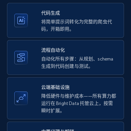
35.2K+
5.7K+
注册使用
代码生成
将简单提示词转化为完整的爬虫代
码，开箱即用。
Amazon products - Collects products by
specific keywords
流程自动化
Title, Seller name, Brand, Description, Initial
自动化所有步骤：从规划、schema
price, Currency, Availability, Reviews count, and
生成到代码创建与测试。
more.
35.2K+
5.7K+
注册使用
云端基础设施
降低硬件与维护成本——所有算力都
运行在 Bright Data 托管云上，按需
瞬时扩展。
Amazon products - find products by using
upc numbers
Title, Seller name, Brand, Description, Initial