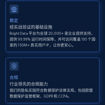
IsCurrentSignedInAgentResponsible, Bedrooms,
and more.
稳定
12K+
1.3K+
注册使用
经实战验证的基础设施
Bright Data 平台为全球 20,000+ 家企业提供支持，
提供 99.99% 运行时间保障，并可访问覆盖 195 个国
Zillow properties listing information -
家的 150M+ 真实用户 IP，让你更安心。
Discover by custom filters - location, home
type and status
Zpid, City, State, HomeStatus, Address,
IsListingClaimedByCurrentSignedInUser,
IsCurrentSignedInAgentResponsible, Bedrooms,
合规
and more.
行业领先的合规能力
我们的隐私实践符合数据保护法律法规，包括欧盟
12K+
1.3K+
注册使用
数据保护监管框架、GDPR 和 CCPA。