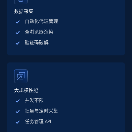
Linkedin job listings information - Discover
jobs by company URL
数据采集
URL, Job posting id, Job title, Company name,
自动化代理管理
Company id, Job location, Job summary, Job
全浏览器渲染
seniority level, and more.
验证码破解
15.3K+
2.2K+
注册使用
Google Maps full information
Place id, URL, Country, Name, Category,
大规模性能
Address, Description, Business details, and
more.
并发不限
批量与定时采集
13.2K+
1.7K+
注册使用
任务管理 API