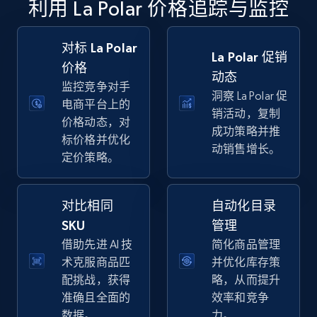
利用 La Polar 价格追踪与监控
specific keywords
URL, Final price, Sku, Currency, Gtin,
Specifications, Image urls, Top reviews, and
对标 La Polar
La Polar 促销
more.
价格
动态
监控竞争对手
洞察 La Polar 促
5.6K+
875+
立即开始
电商平台上的
销活动，复制
价格动态，对
成功策略并推
标价格并优化
动销售增长。
定价策略。
Walmart - products - Discover products by
using sku numbers
对比相同
自动化目录
URL, Final price, Sku, Currency, Gtin,
Specifications, Image urls, Top reviews, and
SKU
管理
more.
借助先进 AI 技
简化商品管理
术克服商品匹
并优化库存策
5.6K+
875+
立即开始
配挑战，获得
略，从而提升
准确且全面的
效率和竞争
数据。
力。