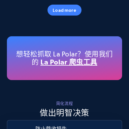
35.3K+
5.7K+
立即开始
Load more
Amazon products - Collects products by
specific keywords
Title, Seller name, Brand, Description, Initial
想轻松抓取 La Polar？使用我们
price, Currency, Availability, Reviews count, and
的
La Polar 爬虫工具
more.
35.3K+
5.7K+
立即开始
简化流程
Amazon products - find products by using
做出明智决策
upc numbers
Title, Seller name, Brand, Description, Initial
防止营收损失