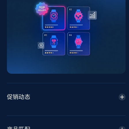
TikTok Shop - Collect TikTok shop products
by keywords search
URL, Title, Available, Description, Currency, Initial
price, Final price, Discount percent, and more.
5.4K+
668+
立即开始
TikTok Shop - discover records by shop url
URL, Title, Available, Description, Currency, Initial
price, Final price, Discount percent, and more.
促销动态
5.4K+
668+
立即开始
Amazon sellers info