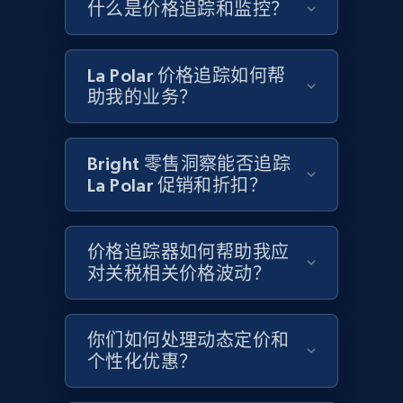
什么是价格追踪和监控？
Google Shopping - collects products from
web using keywords
URL, Product id, Title, Product description,
La Polar 价格追踪如何帮
Rating, Reviews count, Images, Variations, and
助我的业务？
more.
2.4K+
200+
立即开始
Bright 零售洞察能否追踪
La Polar 促销和折扣？
Home Depot US
价格追踪器如何帮助我应
URL, Domain, Country code, Model number,
对关税相关价格波动？
Sku, Product id, Product name, Manufacturer,
and more.
你们如何处理动态定价和
2.1K+
355+
立即开始
个性化优惠？