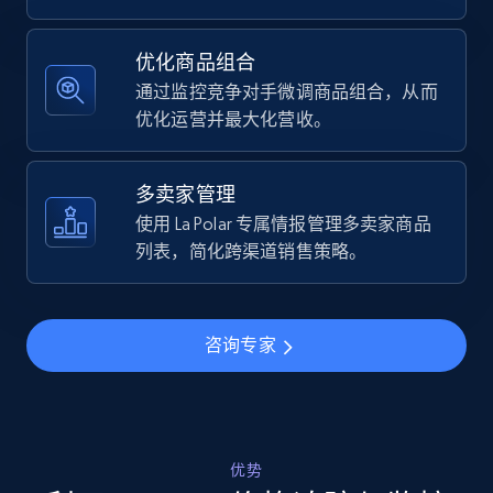
Specifications, Image urls, Top reviews, and
more.
优化商品组合
通过监控竞争对手微调商品组合，从而
5.6K+
875+
立即开始
优化运营并最大化营收。
多卖家管理
Walmart - products - Find new products by
使用 La Polar 专属情报管理多卖家商品
using specific category URL
列表，简化跨渠道销售策略。
URL, Final price, Sku, Currency, Gtin,
Specifications, Image urls, Top reviews, and
more.
咨询专家
5.6K+
875+
立即开始
优势
Walmart - products - Collects products by