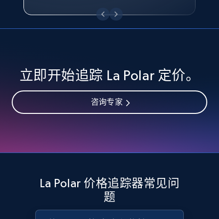
eBay - Collect records by category
URL, Product id, Title, Seller name, Seller rating,
Seller reviews, Breadcrumbs, Root category, and
more.
2.5K+
359+
立即开始
立即开始追踪 La Polar 定价。
咨询专家
Google Shopping
URL, Product id, Title, Product description,
Rating, Reviews count, Images, Variations, and
more.
2.4K+
200+
立即开始
La Polar 价格追踪器常见问
题