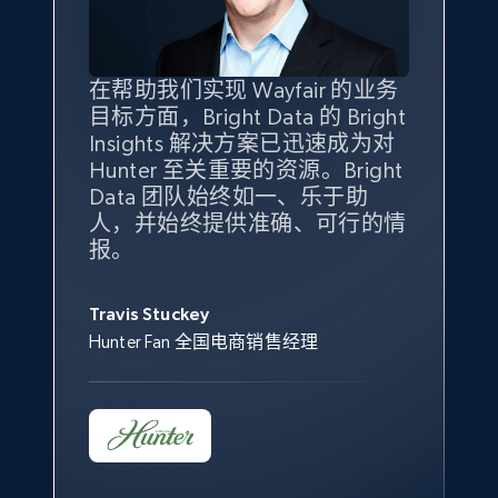
specified keywords
URL, Product id, Title, Seller name, Seller rating,
Seller reviews, Breadcrumbs, Root category, and
more.
在帮助我们实现 Wayfair 的业务
Bright Insights 的数据极大地支
我们之所以选择 Bright
借助 Bright Data 的解决方案，
目标方面，Bright Data 的 Bright
持了我们公司的目标。每个产品
Insights，是因为它能够跟踪销
我们获得了对市场领域、产品、
Insights 解决方案已迅速成为对
类别的市场份额帮助我们以主要
售情况，并绘制对我们业务至关
竞争格局以及消费者行为趋势的
2.5K+
359+
立即开始
Hunter 至关重要的资源。Bright
竞争对手为基准，而供应商的销
重要的竞争产品类别图。
独特且全面的洞察。
Data 团队始终如一、乐于助
售情况则从战术上帮助我们的营
人，并始终提供准确、可行的情
销团队扩大产品种类。
Yael Fridman
Beverly Taylor
报。
eBay - Collect products from shops on eBay
Keter 的市场总监
Kingston Brass, Inc. 商品规划总监
Jonathan Lo
URL, Product id, Title, Seller name, Seller rating,
Seller reviews, Breadcrumbs, Root category, and
Travis Stuckey
Overstock 的客户战略与洞察总监
more.
Hunter Fan 全国电商销售经理
2.5K+
359+
立即开始