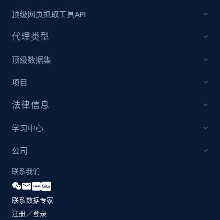
and more.
顶级网页抓取工具API
2.1K+
355+
立即开始
代理类型
顶级数据集
Amazon products global dataset
项目
Title, Seller name, Brand, Description, Initial
price, Currency, Availability, Reviews count, and
法律信息
more.
学习中心
2.1K+
375+
立即开始
公司
联系我们
Amazon products global dataset - Collects
products by specific category URL
联系数据专家
注册／登录
Title, Seller name, Brand, Description, Initial