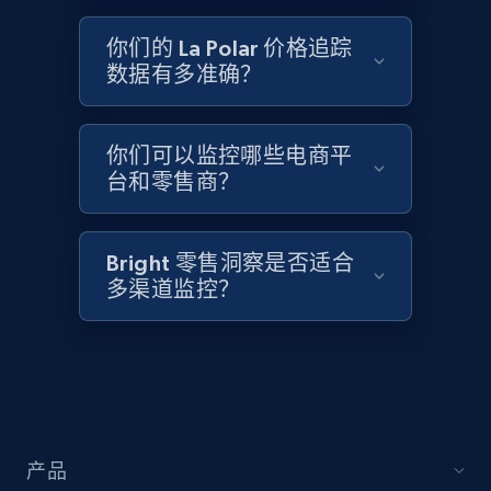
2.1K+
355+
立即开始
你们的 La Polar 价格追踪
数据有多准确？
Home Depot US - Discover products by
specified UPC
你们可以监控哪些电商平
URL, Domain, Country code, Model number,
台和零售商？
Sku, Product id, Product name, Manufacturer,
and more.
Bright 零售洞察是否适合
2.1K+
355+
立即开始
多渠道监控？
Home Depot US - Discovery products by
specific category URL
URL, Domain, Country code, Model number,
产品
Sku, Product id, Product name, Manufacturer,