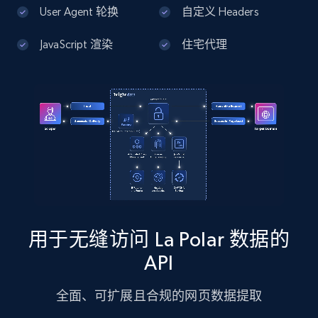
13.3K+
1.7K+
注册使用
User Agent 轮换
自定义 Headers
JavaScript 渲染
住宅代理
Google Maps full information - Discover
new records by Customer ID
Place id, URL, Country, Name, Category,
Address, Description, Business details, and
more.
13.3K+
1.7K+
注册使用
用于无缝访问 La Polar 数据的
Instagram - Posts
API
URL, User posted, Description, Hashtags, Num
comments, Date posted, Likes, Photos, and
全面、可扩展且合规的网页数据提取
more.