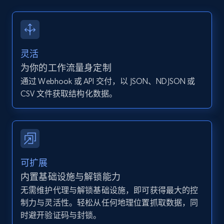
13.2K+
1.6K+
注册使用
灵活
Instagram - Posts - Collects posts from a
为你的工作流量身定制
specific URLs by using profile URL
通过 Webhook 或 API 交付，以 JSON、NDJSON 或
URL, User posted, Description, Hashtags, Num
CSV 文件获取结构化数据。
comments, Date posted, Likes, Photos, and
more.
13.2K+
1.6K+
注册使用
可扩展
内置基础设施与解锁能力
无需维护代理与解锁基础设施，即可获得最大的控
Zillow properties listing information
制力与灵活性。轻松从任何地理位置抓取数据，同
Zpid, City, State, HomeStatus, Address,
时避开验证码与封锁。
IsListingClaimedByCurrentSignedInUser,