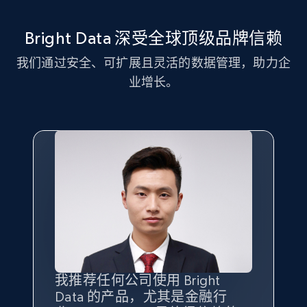
11.3K+
1.5K+
注册使用
Bright Data 深受全球顶级品牌信赖
我们通过安全、可扩展且灵活的数据管理，助力企
LinkedIn posts - Discover new posts
业增长。
company URL
URL, ID, User id, Use url, Title, Headline, Post
text, Date posted, and more.
11.3K+
1.5K+
注册使用
X (formerly Twitter) - Posts
ID, User posted, Name, Description, Date
posted, Photos, URL, Quoted post, and more.
我推荐任何公司使用 Bright
最重要的是拥有
质量
最好、
数量
Data 的产品，尤其是金融行
最多的数据，而这正是 Bright
10.4K+
1.2K+
注册使用