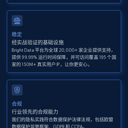
IsCurrentSignedInAgentResponsible, Bedrooms,
and more.
12K+
1.3K+
注册使用
稳定
经实战验证的基础设施
Bright Data 平台为全球 20,000+ 家企业提供支持，
Zillow properties listing information -
提供 99.99% 运行时间保障，并可访问覆盖 195 个国
Discover by custom filters - location, home
家的 150M+ 真实用户 IP，让你更安心。
type and status
Zpid, City, State, HomeStatus, Address,
IsListingClaimedByCurrentSignedInUser,
IsCurrentSignedInAgentResponsible, Bedrooms,
and more.
合规
12K+
1.3K+
注册使用
行业领先的合规能力
我们的隐私实践符合数据保护法律法规，包括欧盟
数据保护监管框架、GDPR 和 CCPA。