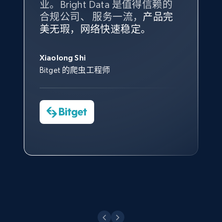
业。Bright Data 是值得信赖的
Data 和 tgndata 发挥作用的地
合规公司、 服务一流，
方。
产品完
Bright Data 拥有自有代理基础
根据我的使用体验，Bright Data
我们对与 Bright Data 的合作感
我们对 Bright Data 的
可靠性
印
美无瑕，网络快速稳定。
设施，助您持续获取网络数据。
的服务价值不可估量。Bright
到非常满意。各方面都很不错，
象深刻，对整体服务也非常满
此外，他们的网页解锁工具还能
Data 帮助我们采集了充足的公
网络非常稳定，而我们对其客户
意。我们与客户经理保持着定期
X (formerly Twitter) - Posts - Collecting
George Koutsoudopoulos
帮助您轻松绕过烦人的验证码
共网络数据以满足需求，并通过
服务和支持团队也非常认可。
沟通，他的协助对我们非常有帮
Twitter posts URLs
Xiaolong Shi
tgndata 的首席执行官 (CEO)
（CAPTCHA）。
其支持团队和开发团队，让我们
助。
Bitget 的爬虫工程师
ID, User posted, Name, Description, Date
对许多流程进行了优化。
posted, Photos, URL, Quoted post, and more.
Cheddi Rai
Nicholas Renotte
Yorgos Panzaris
AdRetreaver CEO
数据科学专家
Charmagne Cruz
Convert Group 的 CTO
10.4K+
1.2K+
注册使用
—— Shopee Philippines Inc. 报告与分析、
点击观看
业务技术与定价负责人
X (formerly Twitter) - Posts - Getting x
posts by array of profiles
点击观看
ID, User posted, Name, Description, Date
posted, Photos, URL, Quoted post, and more.