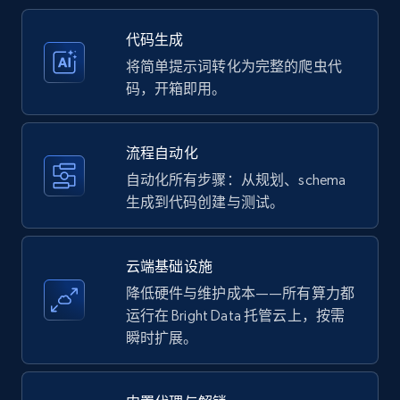
35.3K+
5.7K+
注册使用
代码生成
将简单提示词转化为完整的爬虫代
码，开箱即用。
Amazon products - Collects products by
specific keywords
流程自动化
Title, Seller name, Brand, Description, Initial
自动化所有步骤：从规划、schema
price, Currency, Availability, Reviews count, and
生成到代码创建与测试。
more.
35.3K+
5.7K+
注册使用
云端基础设施
降低硬件与维护成本——所有算力都
运行在 Bright Data 托管云上，按需
瞬时扩展。
Amazon products - find products by using
upc numbers
Title, Seller name, Brand, Description, Initial