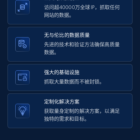
访问超40000万全球 IP，抓取任何
网站的数据。
LinkedIn posts - Discover user's articles by
无与伦比的数据质量
URL
先进的技术和验证方法确保高质量
URL, ID, User id, Use url, Title, Headline, Post
数据。
text, Date posted, and more.
11.3K+
1.5K+
注册使用
强大的基础设施
抓取大量数据而不被封锁。
LinkedIn posts - Discover posts by Profile
定制化解决方案
URL
获取量身定制的解决方案，以满足
URL, ID, User id, Use url, Title, Headline, Post
独特的需求和目标。
text, Date posted, and more.