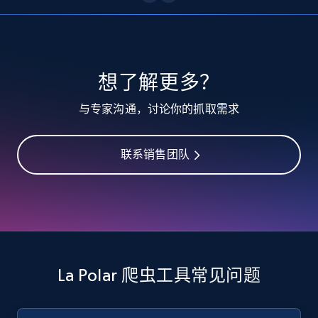
10.4K+
1.2K+
注册使用
TikTok - Profiles
想了解更多？
Account id, Nickname, Biography, Awg
与专家沟通，讨论你的抓取需求
engagement rate, Comment engagement rate,
Like engagement rate, Bio link, Predicted lang,
and more.
联系销售团队
8.3K+
963+
注册使用
TikTok - Profiles - Discover by search URL
and country
La Polar 爬虫工具常见问题
Account id, Nickname, Biography, Awg
engagement rate, Comment engagement rate,