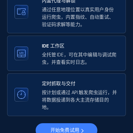
内置代理与解锁
price, Currency, Availability, Reviews count, and
more.
通过任意地理位置以真实用户身份
运行爬虫，内置指纹、自动重试、
验证码求解等能力。
35.3K+
5.7K+
注册使用
IDE 工作区
LinkedIn company information
全托管 IDE，可在其中编辑与调试爬
虫，并查看实时日志。
ID, Name, Country code, Locations, Followers,
Employees in linkedin, About, Specialties, and
more.
定时抓取与交付
按计划或通过 API 触发爬虫运行，并
33.6K+
3.5K+
注册使用
将数据投递到各大主流存储目的
地。
Instagram - Profiles
开始免费试用
Account, Fbid, ID, Followers, Posts count, Is