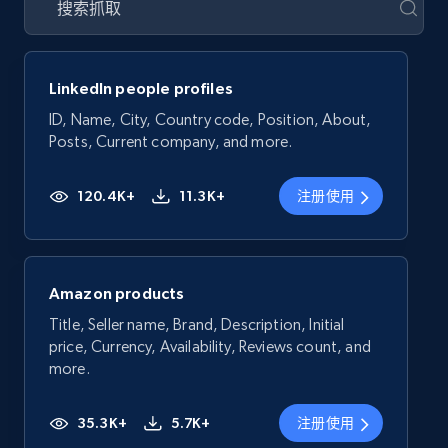
LinkedIn people profiles
ID, Name, City, Country code, Position, About,
Posts, Current company, and more.
120.4K+
11.3K+
注册使用
Amazon products
Title, Seller name, Brand, Description, Initial
price, Currency, Availability, Reviews count, and
more.
35.3K+
5.7K+
注册使用