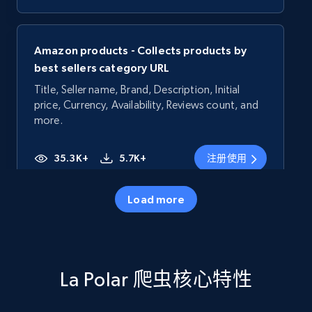
Amazon products - Collects products by
best sellers category URL
Title, Seller name, Brand, Description, Initial
price, Currency, Availability, Reviews count, and
more.
35.3K+
5.7K+
注册使用
Load more
Amazon products - Collects products by
specific category URL
Title, Seller name, Brand, Description, Initial
La Polar 爬虫核心特性
price, Currency, Availability, Reviews count, and
more.