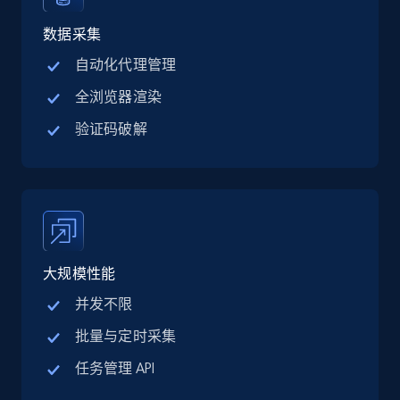
Linkedin job listings information - Discover
jobs by company URL
数据采集
URL, Job posting id, Job title, Company name,
自动化代理管理
Company id, Job location, Job summary, Job
全浏览器渲染
seniority level, and more.
验证码破解
15.3K+
2.2K+
注册使用
Google Maps full information
Place id, URL, Country, Name, Category,
大规模性能
Address, Description, Business details, and
more.
并发不限
批量与定时采集
13.3K+
1.7K+
注册使用
任务管理 API