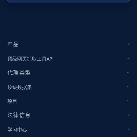
URL, Title, Youtuber, Youtuber md5, Video url,
Video length, Likes, Views, and more.
8.1K+
716+
注册使用
产品
顶级网页抓取工具API
Youtube - Videos posts - Collect YouTube
posts by hashtags
代理类型
URL, Title, Youtuber, Youtuber md5, Video url,
Video length, Likes, Views, and more.
顶级数据集
项目
8.1K+
716+
注册使用
法律信息
学习中心
Youtube - Videos posts - Discovery records