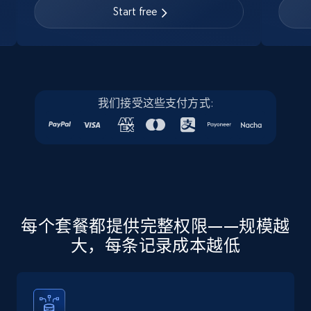
URL, Job posting id, Job title, Company name,
Start free
Company id, Job location, Job summary, Job
seniority level, and more.
15.3K+
2.2K+
注册使用
我们接受这些支付方式:
Linkedin job listings information - Discover
new jobs by keyword
URL, Job posting id, Job title, Company name,
Company id, Job location, Job summary, Job
seniority level, and more.
每个套餐都提供完整权限——规模越
大，每条记录成本越低
15.3K+
2.2K+
注册使用