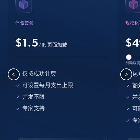
Name, URL, ID, Cb rank, Region, About,
Industries, Operating status, and more.
体验套餐
规模化
15.6K+
1.6K+
注册使用
$1.5
$
4
/1K 页面加载
Crunchbase companies information -
滑动以
Searching data by keyword
仅按成功计费
包
Name, URL, ID, Cb rank, Region, About,
可设置每月支出上限
额外
Industries, Operating status, and more.
并发不限
并
15.6K+
1.6K+
注册使用
专家支持
可
专
Linkedin job listings information