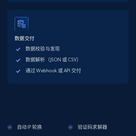
Google Maps full information - discover
records by location search
Place id, URL, Country, Name, Category,
Address, Description, Business details, and
数据交付
more.
数据校验与发现
数据解析（JSON 或 CSV）
13.3K+
1.7K+
注册使用
通过 Webhook 或 API 交付
Google Maps full information - Collect
Google Maps Businesses data by place id
Place id, URL, Country, Name, Category,
Address, Description, Business details, and
more.
自动 IP 轮换
验证码求解器