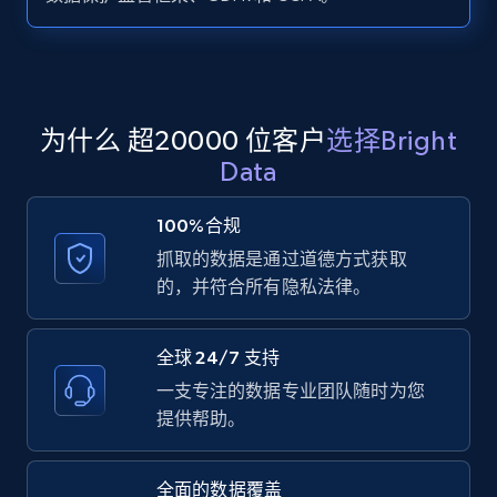
Zillow properties listing information -
Search by parameters on zillow and use the
direct link as input
Zpid, City, State, HomeStatus, Address,
为什么 超20000 位客户
选择Bright
IsListingClaimedByCurrentSignedInUser,
Data
IsCurrentSignedInAgentResponsible, Bedrooms,
and more.
100%合规
抓取的数据是通过道德方式获取
12K+
1.3K+
注册使用
的，并符合所有隐私法律。
全球 24/7 支持
LinkedIn posts
一支专注的数据专业团队随时为您
URL, ID, User id, Use url, Title, Headline, Post
提供帮助。
text, Date posted, and more.
全面的数据覆盖
11.3K+
1.5K+
注册使用