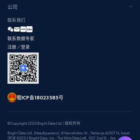
by Explore page URL
公司
URL, Title, Youtuber, Youtuber md5, Video url,
Video length, Likes, Views, and more.
联系我们
8.1K+
716+
注册使用
联系数据专家
注册／登录
Youtube - Videos posts - Discovery videos
by podcast url
URL, Title, Youtuber, Youtuber md5, Video url,
Video length, Likes, Views, and more.
蜀ICP备18023585号
8.1K+
716+
注册使用
© Copyright 2026 Bright Data Ltd. | 版权所有
Bright Data Ltd. (Headquarters), 4 Hamahshev St., Netanya 4250714, Israel
Amazon Reviews
(POB 8025) | Bright Data, Inc., The Web Data Loft, 625 2nd St., San