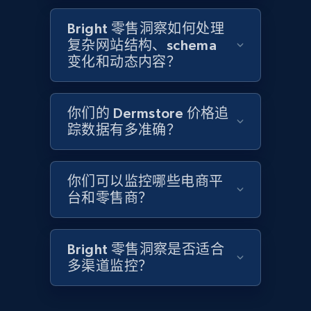
2.1K+
353+
立即开始
Bright 零售洞察如何处理
复杂网站结构、schema
变化和动态内容？
Home Depot US - Discover products by
specified UPC
你们的 Dermstore 价格追
URL, Domain, Country code, Model number,
踪数据有多准确？
Sku, Product id, Product name, Manufacturer,
and more.
你们可以监控哪些电商平
2.1K+
353+
立即开始
台和零售商？
Bright 零售洞察是否适合
Home Depot US - Discovery products by
多渠道监控？
specific category URL
URL, Domain, Country code, Model number,