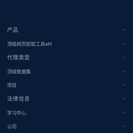
Sku, Product id, Product name, Manufacturer,
and more.
2.1K+
353+
立即开始
产品
顶级网页抓取工具API
Amazon products global dataset
代理类型
Title, Seller name, Brand, Description, Initial
price, Currency, Availability, Reviews count, and
顶级数据集
more.
项目
2.1K+
375+
立即开始
法律信息
学习中心
Amazon products global dataset - Collects
公司
products by specific category URL