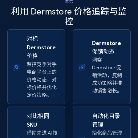
优势
Walmart - products - Collects products by
利用 Dermstore 价格追踪与监
specific keywords
控
URL, Final price, Sku, Currency, Gtin,
Specifications, Image urls, Top reviews, and
more.
对标
Dermstore
Dermstore
促销动态
5.6K+
875+
立即开始
价格
洞察
监控竞争对手
Dermstore 促
电商平台上的
销活动，复制
价格动态，对
Walmart - products - Discover products by
成功策略并推
标价格并优化
using sku numbers
动销售增长。
定价策略。
URL, Final price, Sku, Currency, Gtin,
Specifications, Image urls, Top reviews, and
more.
对比相同
自动化目录
SKU
管理
5.6K+
875+
立即开始
借助先进 AI 技
简化商品管理