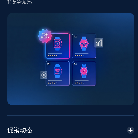
持竞争优势。
TikTok Shop - Collect TikTok shop products
by keywords search
URL, Title, Available, Description, Currency, Initial
price, Final price, Discount percent, and more.
5.4K+
667+
立即开始
TikTok Shop - discover records by shop url
URL, Title, Available, Description, Currency, Initial
price, Final price, Discount percent, and more.
5.4K+
667+
立即开始
促销动态