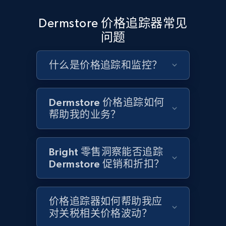
Google Shopping - collects products from
Dermstore 价格追踪器常见
web using keywords
问题
URL, Product id, Title, Product description,
Rating, Reviews count, Images, Variations, and
什么是价格追踪和监控？
more.
2.4K+
199+
立即开始
Dermstore 价格追踪如何
帮助我的业务？
Home Depot US
Bright 零售洞察能否追踪
URL, Domain, Country code, Model number,
Dermstore 促销和折扣？
Sku, Product id, Product name, Manufacturer,
and more.
价格追踪器如何帮助我应
2.1K+
353+
立即开始
对关税相关价格波动？