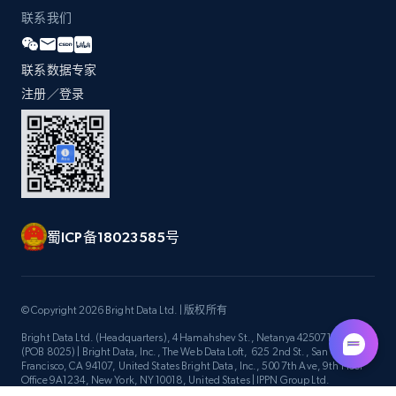
Title, Seller name, Brand, Description, Initial
联系我们
price, Currency, Availability, Reviews count, and
more.
联系数据专家
注册／登录
2.1K+
375+
立即开始
Amazon products global dataset -
Collecting products by keyword search
Title, Seller name, Brand, Description, Initial
蜀ICP备18023585号
price, Currency, Availability, Reviews count, and
more.
© Copyright 2026 Bright Data Ltd. | 版权所有
2.1K+
375+
立即开始
Bright Data Ltd. (Headquarters), 4 Hamahshev St., Netanya 4250714, Israel
(POB 8025) | Bright Data, Inc., The Web Data Loft, 625 2nd St., San
Francisco, CA 94107, United States Bright Data, Inc., 500 7th Ave, 9th Floor
Office 9A1234, New York, NY 10018, United States | IPPN Group Ltd.