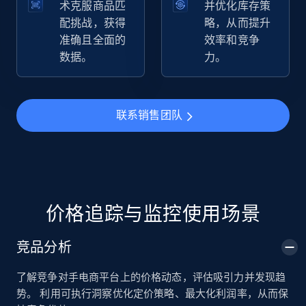
术克服商品匹
并优化库存策
配挑战，获得
略，从而提升
准确且全面的
效率和竞争
TikTok Shop
数据。
力。
URL, Title, Available, Description, Currency, Initial
price, Final price, Discount percent, and more.
联系销售团队
5.4K+
667+
立即开始
TikTok Shop - category
URL, Title, Available, Description, Currency, Initial
价格追踪与监控使用场景
price, Final price, Discount percent, and more.
竞品分析
5.4K+
667+
立即开始
了解竞争对手电商平台上的价格动态，评估吸引力并发现趋
势。 利用可执行洞察优化定价策略、最大化利润率，从而保