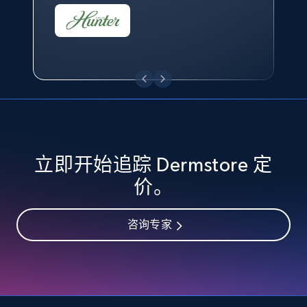
eBay - Collect records by category
URL, Product id, Title, Seller name, Seller rating,
Seller reviews, Breadcrumbs, Root category, and
more.
2.5K+
359+
立即开始
立即开始追踪 Dermstore 定
Google Shopping
价。
URL, Product id, Title, Product description,
Rating, Reviews count, Images, Variations, and
咨询专家
more.
2.4K+
199+
立即开始