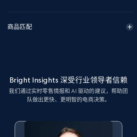
Amazon sellers info
Seller id, URL, Seller name, Description, Detailed
info, Stars, Feedbacks, Return policy, and more.
商品匹配
2.5K+
378+
立即开始
eBay
URL, Product id, Title, Seller name, Seller rating,
Bright Insights 深受行业领导者信赖
Seller reviews, Breadcrumbs, Root category, and
我们通过实时零售情报和 AI 驱动的建议，帮助团
more.
队做出更快、更明智的电商决策。
2.5K+
359+
立即开始