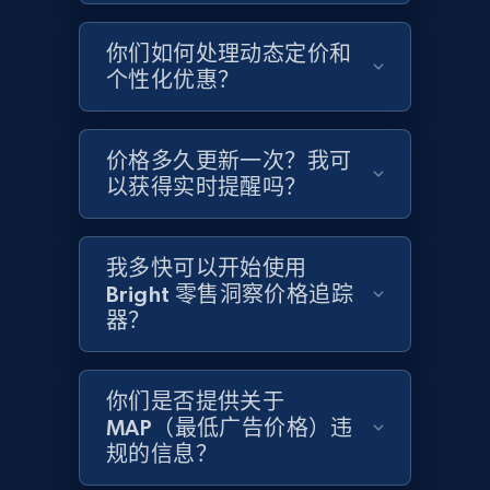
你们如何处理动态定价和
Home Depot US - Gather data on products
个性化优惠？
using specified keywords
URL, Domain, Country code, Model number,
价格多久更新一次？我可
Sku, Product id, Product name, Manufacturer,
and more.
以获得实时提醒吗？
2.1K+
353+
立即开始
我多快可以开始使用
Bright 零售洞察价格追踪
器？
Home Depot US - Discover products by
specified URL
你们是否提供关于
URL, Domain, Country code, Model number,
MAP（最低广告价格）违
Sku, Product id, Product name, Manufacturer,
规的信息？
and more.