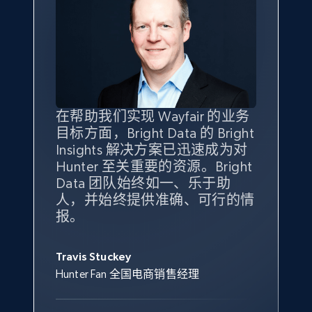
eBay - Gather data on products using
specified keywords
URL, Product id, Title, Seller name, Seller rating,
Seller reviews, Breadcrumbs, Root category, and
more.
2.5K+
359+
立即开始
在帮助我们实现 Wayfair 的业务
Bright Insights 的数据极大地支
我们之所以选择 Bright
借助 Bright Data 的解决方案，
目标方面，Bright Data 的 Bright
持了我们公司的目标。每个产品
Insights，是因为它能够跟踪销
我们获得了对市场领域、产品、
Insights 解决方案已迅速成为对
类别的市场份额帮助我们以主要
售情况，并绘制对我们业务至关
竞争格局以及消费者行为趋势的
Hunter 至关重要的资源。Bright
竞争对手为基准，而供应商的销
重要的竞争产品类别图。
独特且全面的洞察。
eBay - Collect products from shops on eBay
Data 团队始终如一、乐于助
售情况则从战术上帮助我们的营
URL, Product id, Title, Seller name, Seller rating,
人，并始终提供准确、可行的情
销团队扩大产品种类。
Yael Fridman
Beverly Taylor
Seller reviews, Breadcrumbs, Root category, and
报。
Keter 的市场总监
Kingston Brass, Inc. 商品规划总监
more.
Jonathan Lo
Travis Stuckey
Overstock 的客户战略与洞察总监
2.5K+
359+
立即开始
Hunter Fan 全国电商销售经理