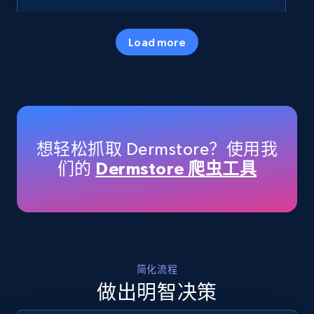
35.2K+
5.7K+
立即开始
Load more
Amazon products - Collects products by
specific keywords
Title, Seller name, Brand, Description, Initial
想轻松抓取 Dermstore？使用我
price, Currency, Availability, Reviews count, and
们的
Dermstore 爬虫工具
more.
35.2K+
5.7K+
立即开始
简化流程
Amazon products - find products by using
做出明智决策
upc numbers