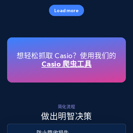
35.2K+
5.7K+
立即开始
Load more
Amazon products - Collects products by
specific keywords
Title, Seller name, Brand, Description, Initial
想轻松抓取 Casio？使用我们的
price, Currency, Availability, Reviews count, and
Casio 爬虫工具
more.
35.2K+
5.7K+
立即开始
简化流程
Amazon products - find products by using
做出明智决策
upc numbers
Title, Seller name, Brand, Description, Initial
防止营收损失