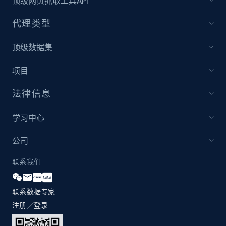
顶级网页抓取工具API
and more.
代理类型
2.1K+
355+
立即开始
顶级数据集
项目
Amazon products global dataset
法律信息
Title, Seller name, Brand, Description, Initial
price, Currency, Availability, Reviews count, and
more.
学习中心
公司
2.1K+
375+
立即开始
联系我们
联系数据专家
Amazon products global dataset - Collects
products by specific category URL
注册／登录
Title, Seller name, Brand, Description, Initial