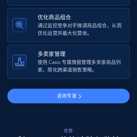
Specifications, Image urls, Top reviews, and
more.
优化商品组合
通过监控竞争对手微调商品组合，从而
5.6K+
875+
立即开始
优化运营并最大化营收。
多卖家管理
Walmart - products - Find new products by
使用 Casio 专属情报管理多卖家商品列
using specific category URL
表，简化跨渠道销售策略。
URL, Final price, Sku, Currency, Gtin,
Specifications, Image urls, Top reviews, and
more.
咨询专家
5.6K+
875+
立即开始
优势
Walmart - products - Collects products by