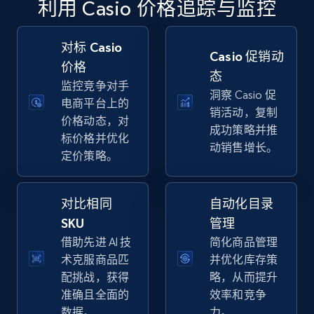
利用 Casio 价格追踪与监控
specific keywords
URL, Final price, Sku, Currency, Gtin,
Specifications, Image urls, Top reviews, and
对标 Casio
Casio 促销动
more.
价格
态
监控竞争对手
洞察 Casio 促
5.6K+
875+
立即开始
电商平台上的
销活动，复制
价格动态，对
成功策略并推
标价格并优化
动销售增长。
定价策略。
Walmart - products - Discover products by
using sku numbers
对比相同
自动化目录
URL, Final price, Sku, Currency, Gtin,
Specifications, Image urls, Top reviews, and
SKU
管理
more.
借助先进 AI 技
简化商品管理
术克服商品匹
并优化库存策
5.6K+
875+
立即开始
配挑战，获得
略，从而提升
准确且全面的
效率和竞争
数据。
力。