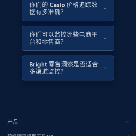
2.1K+
355+
立即开始
你们的 Casio 价格追踪数
据有多准确？
Home Depot US - Discover products by
你们可以监控哪些电商平
specified UPC
台和零售商？
URL, Domain, Country code, Model number,
Sku, Product id, Product name, Manufacturer,
and more.
Bright 零售洞察是否适合
多渠道监控？
2.1K+
355+
立即开始
Home Depot US - Discovery products by
specific category URL
产品
URL, Domain, Country code, Model number,
Sku, Product id, Product name, Manufacturer,