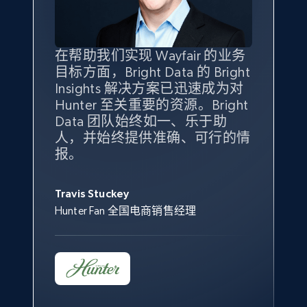
specified keywords
URL, Product id, Title, Seller name, Seller rating,
Seller reviews, Breadcrumbs, Root category, and
more.
在帮助我们实现 Wayfair 的业务
Bright Insights 的数据极大地支
我们之所以选择 Bright
借助 Bright Data 的解决方案，
目标方面，Bright Data 的 Bright
持了我们公司的目标。每个产品
Insights，是因为它能够跟踪销
我们获得了对市场领域、产品、
Insights 解决方案已迅速成为对
类别的市场份额帮助我们以主要
售情况，并绘制对我们业务至关
竞争格局以及消费者行为趋势的
2.5K+
359+
立即开始
Hunter 至关重要的资源。Bright
竞争对手为基准，而供应商的销
重要的竞争产品类别图。
独特且全面的洞察。
Data 团队始终如一、乐于助
售情况则从战术上帮助我们的营
人，并始终提供准确、可行的情
销团队扩大产品种类。
Yael Fridman
Beverly Taylor
报。
eBay - Collect products from shops on eBay
Keter 的市场总监
Kingston Brass, Inc. 商品规划总监
Jonathan Lo
URL, Product id, Title, Seller name, Seller rating,
Seller reviews, Breadcrumbs, Root category, and
Travis Stuckey
Overstock 的客户战略与洞察总监
more.
Hunter Fan 全国电商销售经理
2.5K+
359+
立即开始