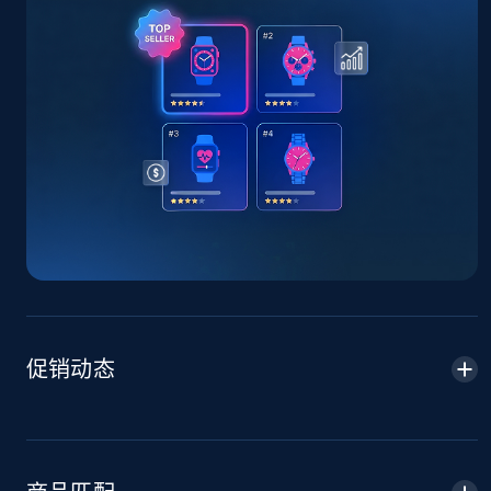
TikTok Shop - Collect TikTok shop products
by keywords search
URL, Title, Available, Description, Currency, Initial
price, Final price, Discount percent, and more.
5.4K+
668+
立即开始
TikTok Shop - discover records by shop url
URL, Title, Available, Description, Currency, Initial
price, Final price, Discount percent, and more.
促销动态
5.4K+
668+
立即开始
Amazon sellers info