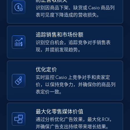
price, Currency, Availability, Reviews count, and
more.
识别因商品下架、缺货或 Casio 商品列
表可见度下降造成的营收损失。
35.2K+
5.7K+
立即开始
追踪销售和市场份额
识别空白机会，追踪竞争对手销售表
现，并提前发现趋势。
Amazon Reviews
URL, Product name, Product rating, Product
rating object, Product rating max, Rating,
优化定价
Author name, Asin, and more.
实时监控 Casio 上竞争对手和卖家定
价，以保持竞争力，并确保你的商品列
7.4K+
870+
立即开始
表定价一致。
最大化零售媒体价值
Walmart - products
通过分析优化广告效果，最大化 ROI，
URL, Final price, Sku, Currency, Gtin,
并确保广告支出持续带来增长结果。