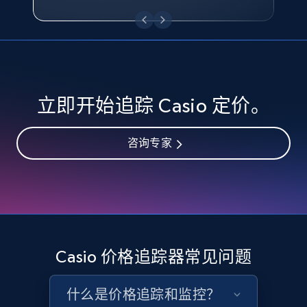
eBay - Collect records by category
URL, Product id, Title, Seller name, Seller rating,
Seller reviews, Breadcrumbs, Root category, and
more.
2.5K+
359+
立即开始
立即开始追踪 Casio 定价。
咨询专家
Google Shopping
URL, Product id, Title, Product description,
Rating, Reviews count, Images, Variations, and
more.
2.4K+
199+
立即开始
Casio 价格追踪器常见问题
什么是价格追踪和监控？