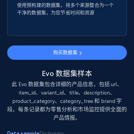
使用预构建的数据集，将多个来源整合为一个
eCommerce
干净的数据集，为您节省时间和资源
1.9K+
323+
立即购买
购买数据集
Amazon best seller products
Title, Seller name, Brand, Description, Initial
Evo 数据集样本
price, Final price, Final price high, Currency, and
more.
此 Evo 数据集包含详细的产品信息，包括 url、
item_id、variant_id、title、description、
eCommerce
product_category、category_tree 和 brand 字
段。每条记录都为零售分析和市场监控提供全面的
1.7K+
254+
立即购买
产品情报。
Data sample
Dictionary