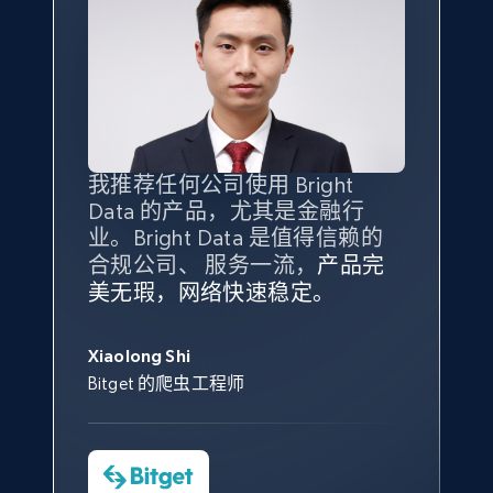
我推荐任何公司使用 Bright
最重要的是拥有
质量
最好、
数量
Data 的产品，尤其是金融行
最多的数据，而这正是 Bright
业。Bright Data 是值得信赖的
Data 和 tgndata 发挥作用的地
合规公司、 服务一流，
方。
产品完
Bright Data 拥有自有代理基础
根据我的使用体验，Bright Data
我们对与 Bright Data 的合作感
我们对 Bright Data 的
可靠性
印
美无瑕，网络快速稳定。
设施，助您持续获取网络数据。
的服务价值不可估量。Bright
到非常满意。各方面都很不错，
象深刻，对整体服务也非常满
此外，他们的网页解锁工具还能
Data 帮助我们采集了充足的公
网络非常稳定，而我们对其客户
意。我们与客户经理保持着定期
George Koutsoudopoulos
帮助您轻松绕过烦人的验证码
共网络数据以满足需求，并通过
服务和支持团队也非常认可。
沟通，他的协助对我们非常有帮
Xiaolong Shi
tgndata 的首席执行官 (CEO)
（CAPTCHA）。
其支持团队和开发团队，让我们
助。
Bitget 的爬虫工程师
对许多流程进行了优化。
Cheddi Rai
Nicholas Renotte
Yorgos Panzaris
AdRetreaver CEO
数据科学专家
Charmagne Cruz
Convert Group 的 CTO