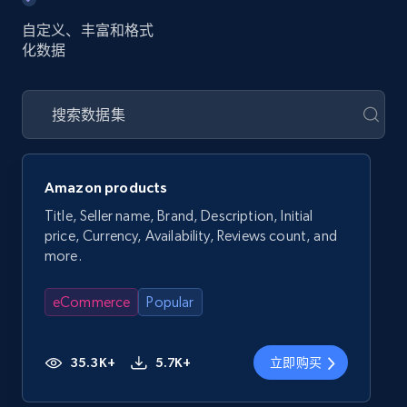
自定义、丰富和格式
化数据
Amazon products
Title, Seller name, Brand, Description, Initial
price, Currency, Availability, Reviews count, and
more.
eCommerce
Popular
35.3K+
5.7K+
立即购买