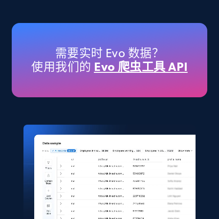
eCommerce
5.6K+
877+
立即购买
需要实时 Evo 数据？
使用我们的
Evo 爬虫工具 API
TikTok Shop
URL, Title, Available, Description, Currency, Initial
price, Final price, Discount percent, and more.
eCommerce
5.4K+
668+
立即购买