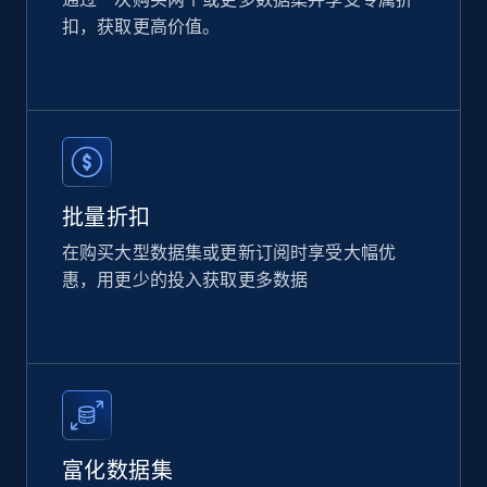
扣，获取更高价值。
Amazon products global dataset
Title, Seller name, Brand, Description, Initial
price, Currency, Availability, Reviews count, and
more.
eCommerce
批量折扣
在购买大型数据集或更新订阅时享受大幅优
2.1K+
375+
立即购买
惠，用更少的投入获取更多数据
Etsy
URL, Product id, Listing inventory id, Title, Rating,
Reviews count shop, Reviews count item, Initial
price, and more.
富化数据集