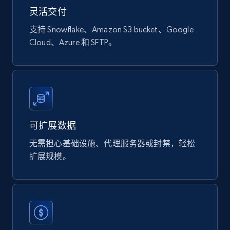
Naver products
灵活交付
URL, Product id, Title, Original price, Final price,
Discount rate, Currency, Description, and more.
支持 Snowflake、Amazon S3 bucket、Google
Cloud、Azure 和 SFTP。
eCommerce
839+
46+
立即购买
可扩展数据
Google Shopping products search US
无需担心基础设施、代理服务器或封禁，轻松
URL, Product id, Title, Final price, Initial price,
扩展规模。
Currency, Rating, Reviews count, and more.
eCommerce
823+
40+
立即购买