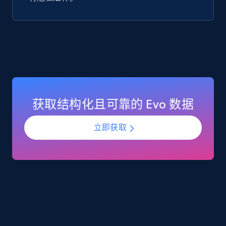
Google Play Store reviews
URL, Review id, Reviewer name, Review date,
Review rating, Review, Found helpful, App url, and
more.
eCommerce
获取结构化且可靠的 Evo 数据
740+
39+
立即购买
立即获取
Mouser - Products
Product url, Category url, Mouser part num, Mfr
part number, Manufacturer, Image, Image high,
Manufacturer url, and more.
eCommerce