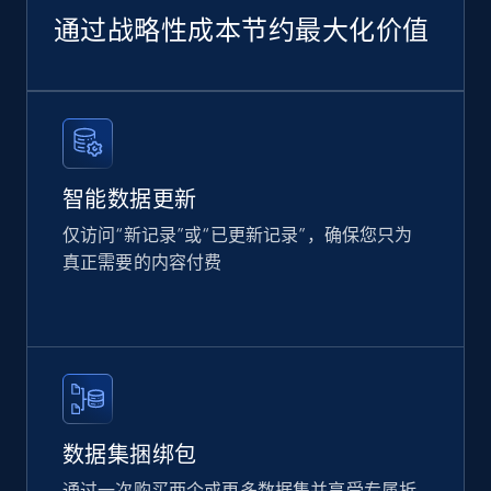
more.
通过战略性成本节约最大化价值
eCommerce
2.4K+
202+
立即购买
智能数据更新
仅访问“新记录”或“已更新记录”，确保您只为
Home Depot US
真正需要的内容付费
URL, Domain, Country code, Model number,
Sku, Product id, Product name, Manufacturer,
and more.
eCommerce
数据集捆绑包
2.1K+
355+
立即购买
通过一次购买两个或更多数据集并享受专属折