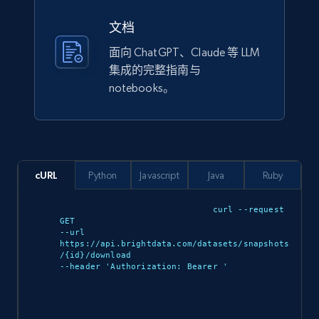
more.
文档
eCommerce
面向 ChatGPT、Claude 等 LLM
集成的完整指南与
notebooks。
991+
162+
立即购买
Ikea - Products
cURL
Python
Javascript
Java
Ruby
Description, In stock, Color, Size, Reviews
count, Main image, Category url, Category, and
curl --request 
more.
GET 

--url 
https://api.brightdata.com/datasets/snapshots
eCommerce
/{id}/download 

--header 'Authorization: Bearer 
'

943+
151+
立即购买