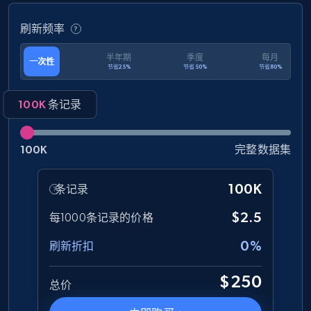
刷新频率
1.3K+
176+
立即购买
半年期
季度
每月
一次性
节省25%
节省50%
节省80%
Amazon Walmart
100K
条记录
URL, Title amazon, Seller name amazon, Brand
amazon, Description amazon, Initial price
100K
完整数据集
amazon, Currency amazon, Availability amazon,
and more.
100K
条记录
eCommerce
$2.5
每1000条记录的价格
0%
刷新折扣
1.2K+
132+
立即购买
$250
总价