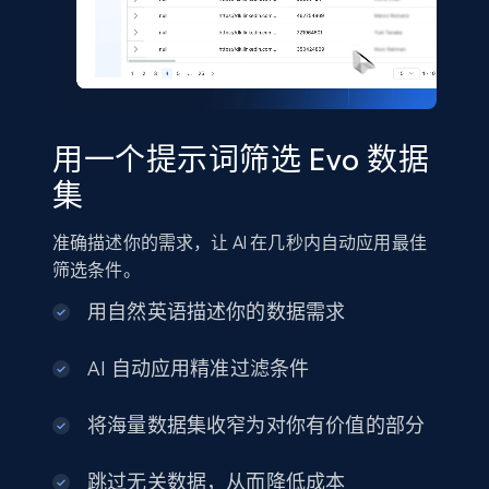
Shein- Products
Product name, Description, Initial price, Final
price, Currency, In stock, Color, Size, and more.
eCommerce
用一个提示词筛选 Evo 数据
2.8K+
388+
立即购买
集
准确描述你的需求，让 AI 在几秒内自动应用最佳
筛选条件。
Amazon sellers info
用自然英语描述你的数据需求
Seller id, URL, Seller name, Description, Detailed
info, Stars, Feedbacks, Return policy, and more.
AI 自动应用精准过滤条件
eCommerce
将海量数据集收窄为对你有价值的部分
2.5K+
378+
立即购买
跳过无关数据，从而降低成本