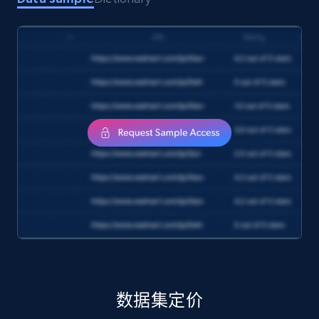
Amazon products search
Asin, URL, Name, Sponsored, Initial price, Final
price, Currency, Sold, and more.
eCommerce
1.6K+
181+
立即购买
Target
URL, Product id, Title, Product description,
Rating, Reviews count, Initial price, Discount,
and more.
数据集定价
eCommerce