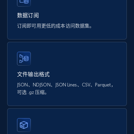
eCommerce
数据订阅
901+
114+
立即购买
订阅即可用更低的成本访问数据集。
Sephora products
URL, ID, Name, Sku, In stock, Regular price,
Actual price, Unit price, and more.
文件输出格式
JSON、NDJSON、JSON Lines、CSV、Parquet，
eCommerce
可选 .gz 压缩。
878+
124+
立即购买