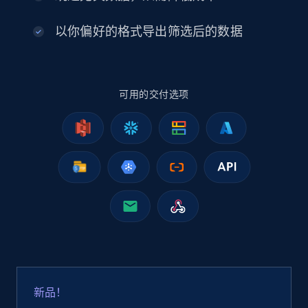
以你偏好的格式导出筛选后的数据
eBay
URL, Product id, Title, Seller name, Seller rating,
可用的交付选项
Seller reviews, Breadcrumbs, Root category, and
more.
eCommerce
2.5K+
359+
立即购买
Google Shopping
URL, Product id, Title, Product description,
新品！
Rating, Reviews count, Images, Variations, and