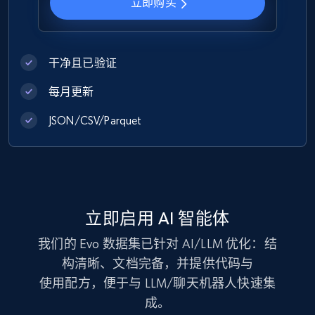
立即购买
Zara - Products
Category id, Product id, Product name, Price,
Currency, Colour code, Colour, Description, and
more.
干净且已验证
每月更新
eCommerce
JSON/CSV/Parquet
1.2K+
208+
立即购买
Best Buy products
立即启用 AI 智能体
URL, Product id, Title, Images, Final price,
我们的 Evo 数据集已针对 AI/LLM 优化：结
Currency, Discount, Initial price, and more.
构清晰、文档完备，并提供代码与
使用配方，便于与 LLM/聊天机器人快速集
eCommerce
成。