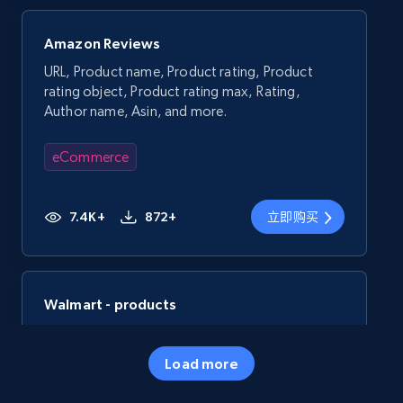
Amazon Reviews
URL, Product name, Product rating, Product
rating object, Product rating max, Rating,
Author name, Asin, and more.
eCommerce
7.4K+
872+
立即购买
Walmart - products
URL, Final price, Sku, Currency, Gtin,
Specifications, Image urls, Top reviews, and
Load more
more.