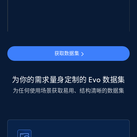
Walmart sellers info
Seller id, URL, Catalog seller id, Seller name, Seller
display name, Seller email, Seller phone, Seller
about us, and more.
获取数据集
eCommerce
为你的需求量身定制的 Evo 数据集
912+
88+
立即购买
为任何使用场景获取易用、结构清晰的数据集
Ozon.ru products
URL, Sku, Breadcrumbs, Name, Rating, Review
count, Description, Image, and more.