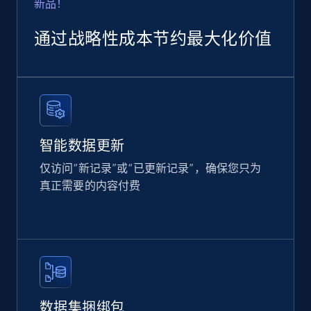
新品！
Rating, Reviews count, Images, Variations, and
more.
通过战略性成本节约最大化价值
eCommerce
2.4K+
202+
立即购买
智能数据更新
仅访问“新记录”或“已更新记录”，确保您只为
Home Depot US
真正需要的内容付费
URL, Domain, Country code, Model number,
Sku, Product id, Product name, Manufacturer,
and more.
eCommerce
数据集捆绑包
2.1K+
355+
立即购买