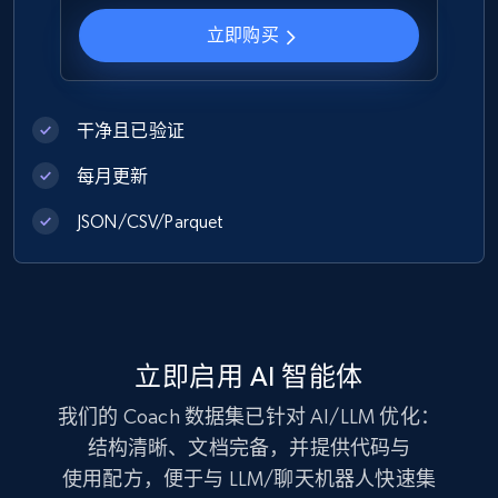
立即购买
Zara - Products
Category id, Product id, Product name, Price,
Currency, Colour code, Colour, Description, and
more.
干净且已验证
每月更新
eCommerce
JSON/CSV/Parquet
1.2K+
208+
立即购买
Best Buy products
立即启用 AI 智能体
URL, Product id, Title, Images, Final price,
我们的 Coach 数据集已针对 AI/LLM 优化：
Currency, Discount, Initial price, and more.
结构清晰、文档完备，并提供代码与
使用配方，便于与 LLM/聊天机器人快速集
eCommerce