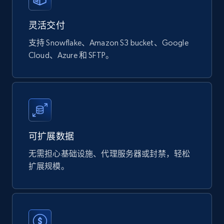
Naver products
灵活交付
URL, Product id, Title, Original price, Final price,
Discount rate, Currency, Description, and more.
支持 Snowflake、Amazon S3 bucket、Google
Cloud、Azure 和 SFTP。
eCommerce
840+
46+
立即购买
可扩展数据
Wayfair products
无需担心基础设施、代理服务器或封禁，轻松
URL, Product id, Title, Rating, Reviews count,
扩展规模。
Initial price, Discount, Final price, and more.
eCommerce