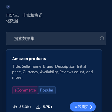
自定义、丰富和格式
化数据
Amazon products
Title, Seller name, Brand, Description, Initial
price, Currency, Availability, Reviews count, and
more.
eCommerce
Popular
35.3K+
5.7K+
立即购买