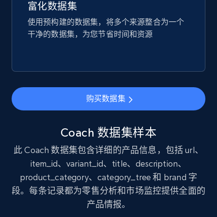
price, and more.
富化数据集
使用预构建的数据集，将多个来源整合为一个
eCommerce
干净的数据集，为您节省时间和资源
1.9K+
323+
立即购买
购买数据集
Amazon best seller products
Title, Seller name, Brand, Description, Initial
Coach 数据集样本
price, Final price, Final price high, Currency, and
more.
此 Coach 数据集包含详细的产品信息，包括 url、
item_id、variant_id、title、description、
eCommerce
product_category、category_tree 和 brand 字
段。每条记录都为零售分析和市场监控提供全面的
1.7K+
254+
立即购买
产品情报。