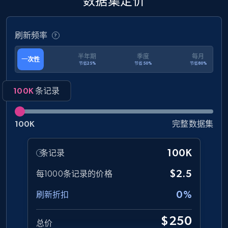
数据集定价
eCommerce
刷新频率
1.3K+
176+
立即购买
半年期
季度
每月
一次性
节省25%
节省50%
节省80%
Amazon Walmart
100K
条记录
URL, Title amazon, Seller name amazon, Brand
amazon, Description amazon, Initial price
100K
完整数据集
amazon, Currency amazon, Availability amazon,
and more.
100K
条记录
eCommerce
$2.5
每1000条记录的价格
0%
刷新折扣
1.2K+
132+
立即购买
$250
总价