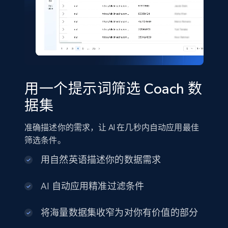
Shein- Products
Product name, Description, Initial price, Final
price, Currency, In stock, Color, Size, and more.
eCommerce
用一个提示词筛选 Coach 数
2.8K+
388+
立即购买
据集
准确描述你的需求，让 AI 在几秒内自动应用最佳
筛选条件。
Amazon sellers info
用自然英语描述你的数据需求
Seller id, URL, Seller name, Description, Detailed
info, Stars, Feedbacks, Return policy, and more.
AI 自动应用精准过滤条件
eCommerce
将海量数据集收窄为对你有价值的部分