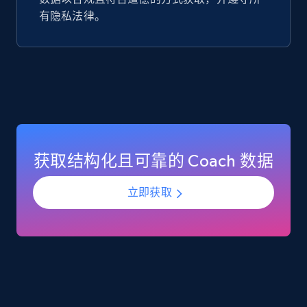
有隐私法律。
Google Play Store reviews
URL, Review id, Reviewer name, Review date,
Review rating, Review, Found helpful, App url, and
more.
eCommerce
获取结构化且可靠的 Coach 数据
740+
39+
立即购买
立即获取
Mouser - Products
Product url, Category url, Mouser part num, Mfr
part number, Manufacturer, Image, Image high,
Manufacturer url, and more.