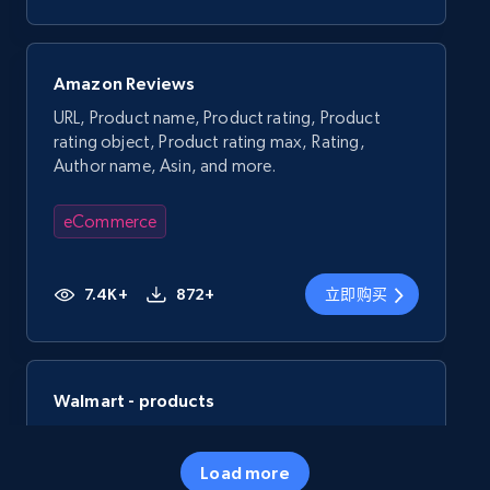
Amazon Reviews
URL, Product name, Product rating, Product
rating object, Product rating max, Rating,
Author name, Asin, and more.
eCommerce
7.4K+
872+
立即购买
Walmart - products
URL, Final price, Sku, Currency, Gtin,
Specifications, Image urls, Top reviews, and
Load more
more.