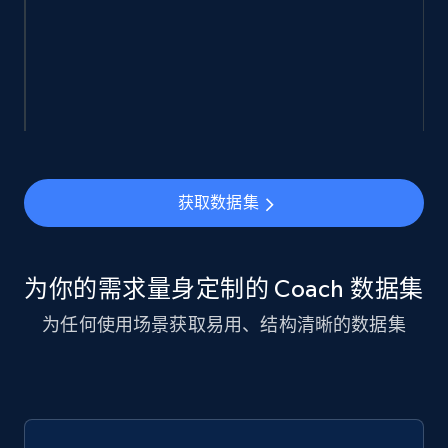
944+
151+
立即购买
Walmart sellers info
Seller id, URL, Catalog seller id, Seller name, Seller
display name, Seller email, Seller phone, Seller
about us, and more.
获取数据集
eCommerce
为你的需求量身定制的 Coach 数据集
912+
88+
立即购买
为任何使用场景获取易用、结构清晰的数据集
Ozon.ru products
URL, Sku, Breadcrumbs, Name, Rating, Review
count, Description, Image, and more.