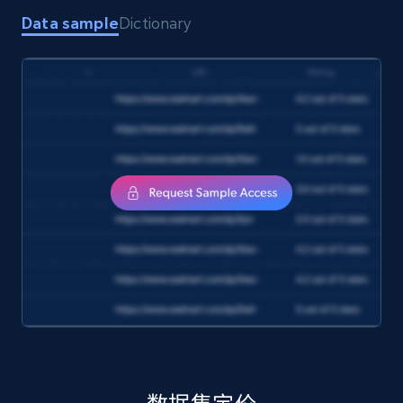
Data sample
Dictionary
Amazon products search
Asin, URL, Name, Sponsored, Initial price, Final
price, Currency, Sold, and more.
eCommerce
1.6K+
181+
立即购买
Target
URL, Product id, Title, Product description,
Rating, Reviews count, Initial price, Discount,
and more.