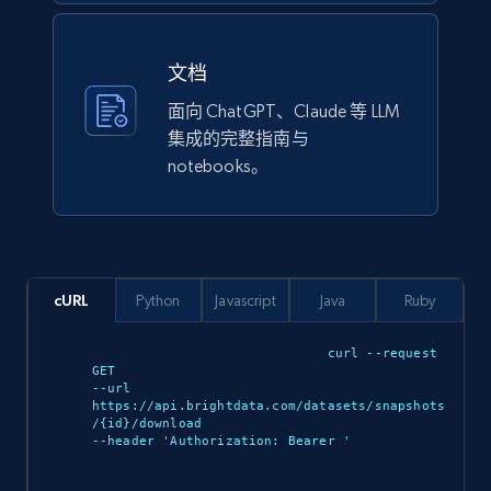
Model number, Gtin ean pn, Product name, and
more.
文档
eCommerce
面向 ChatGPT、Claude 等 LLM
集成的完整指南与
notebooks。
992+
162+
立即购买
Ikea - Products
cURL
Python
Javascript
Java
Ruby
Description, In stock, Color, Size, Reviews
count, Main image, Category url, Category, and
curl --request 
more.
GET 

--url 
https://api.brightdata.com/datasets/snapshots
eCommerce
/{id}/download 

--header 'Authorization: Bearer 
'
