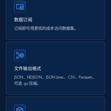
eCommerce
数据订阅
901+
114+
立即购买
订阅即可用更低的成本访问数据集。
Sephora products
URL, ID, Name, Sku, In stock, Regular price,
Actual price, Unit price, and more.
文件输出格式
JSON、NDJSON、JSON Lines、CSV、Parquet，
eCommerce
可选 .gz 压缩。
878+
124+
立即购买