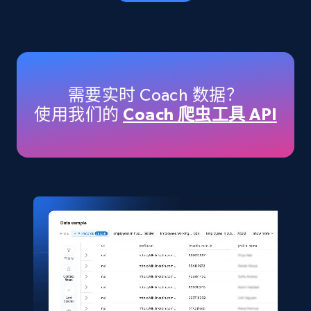
eCommerce
5.6K+
878+
立即购买
需要实时 Coach 数据？
使用我们的
Coach 爬虫工具 API
TikTok Shop
URL, Title, Available, Description, Currency, Initial
price, Final price, Discount percent, and more.
eCommerce
5.4K+
668+
立即购买