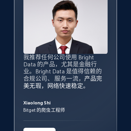
我推荐任何公司使用 Bright
最重要的是拥有
质量
最好、
数量
Data 的产品，尤其是金融行
最多的数据，而这正是 Bright
业。Bright Data 是值得信赖的
Data 和 tgndata 发挥作用的地
合规公司、 服务一流，
方。
产品完
Bright Data 拥有自有代理基础
根据我的使用体验，Bright Data
我们对与 Bright Data 的合作感
我们对 Bright Data 的
可靠性
印
美无瑕，网络快速稳定。
设施，助您持续获取网络数据。
的服务价值不可估量。Bright
到非常满意。各方面都很不错，
象深刻，对整体服务也非常满
此外，他们的网页解锁工具还能
Data 帮助我们采集了充足的公
网络非常稳定，而我们对其客户
意。我们与客户经理保持着定期
George Koutsoudopoulos
帮助您轻松绕过烦人的验证码
共网络数据以满足需求，并通过
服务和支持团队也非常认可。
沟通，他的协助对我们非常有帮
Xiaolong Shi
tgndata 的首席执行官 (CEO)
（CAPTCHA）。
其支持团队和开发团队，让我们
助。
Bitget 的爬虫工程师
对许多流程进行了优化。
Cheddi Rai
Nicholas Renotte
Yorgos Panzaris
AdRetreaver CEO