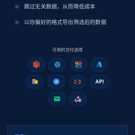
2.5K+
378+
立即购买
跳过无关数据，从而降低成本
以你偏好的格式导出筛选后的数据
eBay
URL, Product id, Title, Seller name, Seller rating,
可用的交付选项
Seller reviews, Breadcrumbs, Root category, and
more.
eCommerce
2.5K+
359+
立即购买
Google Shopping
URL, Product id, Title, Product description,