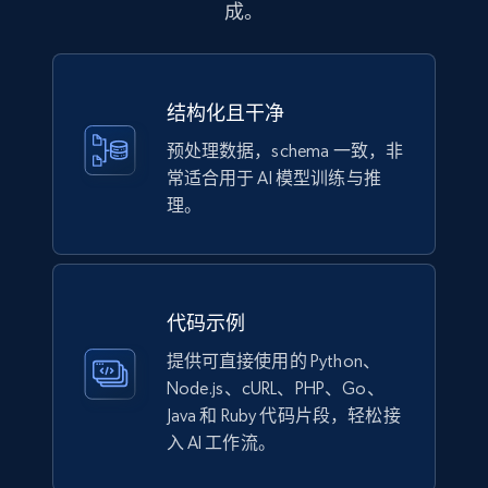
成。
1.1K+
149+
立即购买
结构化且干净
预处理数据，schema 一致，非
Lazada - Products
常适合用于 AI 模型训练与推
URL, Title, Rating, Reviews, Initial price, Final
理。
price, Currency, Stock, and more.
eCommerce
代码示例
992+
165+
立即购买
提供可直接使用的 Python、
Node.js、cURL、PHP、Go、
Java 和 Ruby 代码片段，轻松接
入 AI 工作流。
Lowes.com
URL, Domain, Marketplace pn, Sku, Other pn,