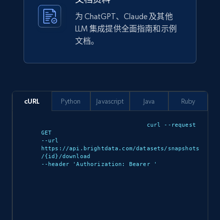
为 ChatGPT、Claude 及其他
LLM 集成提供全面指南和示例
文档。
cURL
Python
Javascript
Java
Ruby
curl --request 
GET 

--url 
https://api.brightdata.com/datasets/snapshots
/{id}/download 

--header 'Authorization: Bearer 
'
