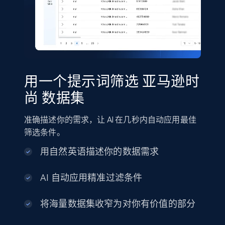
Amazon products global dataset
Title, Seller name, Brand, Description, Initial
price, Currency, Availability, Reviews count, and
more.
eCommerce
用一个提示词筛选 亚马逊时
尚 数据集
2.1K+
375+
立即购买
准确描述你的需求，让 AI 在几秒内自动应用最佳
筛选条件。
Amazon best seller products
用自然英语描述你的数据需求
Title, Seller name, Brand, Description, Initial
price, Final price, Final price high, Currency, and
AI 自动应用精准过滤条件
more.
将海量数据集收窄为对你有价值的部分
eCommerce