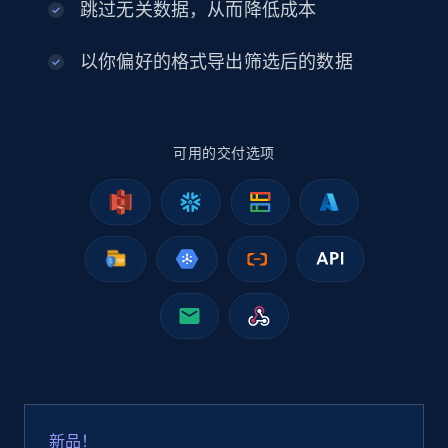
跳过无关数据，从而降低成本
1.7K+
254+
立即购买
以你偏好的格式导出筛选后的数据
Amazon products search
可用的交付选项
Asin, URL, Name, Sponsored, Initial price, Final
price, Currency, Sold, and more.
eCommerce
1.6K+
181+
立即购买
Amazon Walmart
URL, Title amazon, Seller name amazon, Brand
新品！