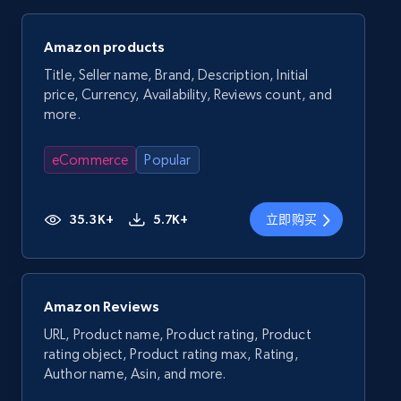
Amazon products
Title, Seller name, Brand, Description, Initial
price, Currency, Availability, Reviews count, and
more.
eCommerce
Popular
35.3K+
5.7K+
立即购买
Amazon Reviews
URL, Product name, Product rating, Product
rating object, Product rating max, Rating,
Author name, Asin, and more.