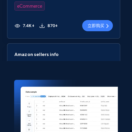
eCommerce
7.4K+
870+
立即购买
Amazon sellers info
Seller id, URL, Seller name, Description, Detailed
info, Stars, Feedbacks, Return policy, and more.
eCommerce
2.5K+
378+
立即购买