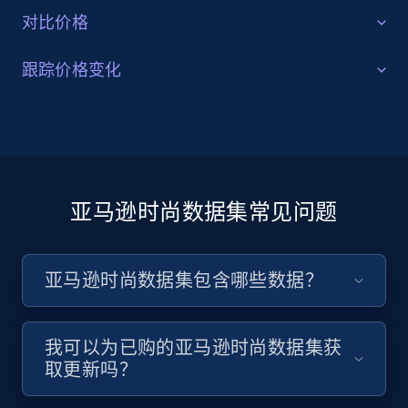
对比价格
竞争基准
跟踪价格变化
利用公开可用的亚马逊时尚数据集，对比不同品牌的价
价格优化
格、产品特征和客户评论。对自家产品进行基准分析，
以保持竞争力并了解市场定位。
利用公开可用的亚马逊时尚数据来优化定价策略。跟踪
价格变动、折扣和促销活动，以发现提升销量和利润空
间的机会。
亚马逊时尚数据集常见问题
获取数据集
获取数据集
亚马逊时尚数据集包含哪些数据？
我可以为已购的亚马逊时尚数据集获
取更新吗？