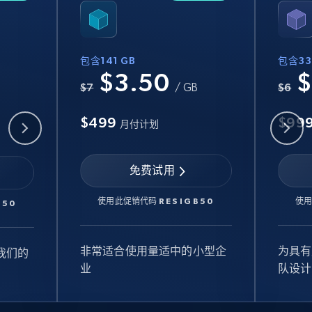
包含141 GB
包含33
$3.50
$
B
$7
/ GB
$6
$499
$99
月付计划
免费试用
使用此促销代码
RESIGB50
使
B50
非常适合使用量适中的小型企
为具有
我们的
业
队设计