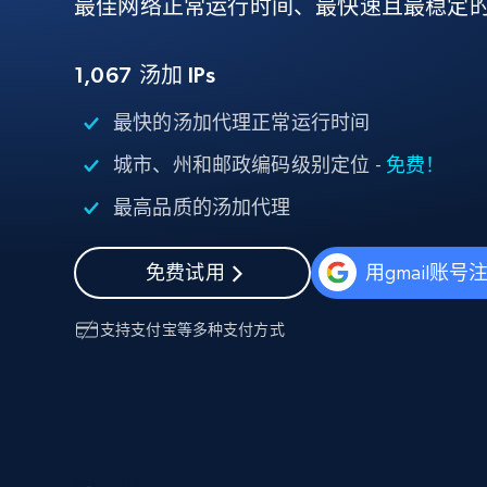
最佳网络正常运行时间、最快速且最稳定
代理基础设施
代理服务
1,067
汤加 IPs
动态代理
起价
$5
$2.5/G
免费套餐
动态代理
最快的汤加代理正常运行时间
5折
超40000万 万高速真人住宅代理
起价
ISP 代理
城市、州和邮政编码级别定位 -
免费！
$1.3/IP
数据中心代理
用于数据获取的高速代理
最高品质的汤加代理
免费试用
用gmail账号
支持
支付宝
等多种支付方式