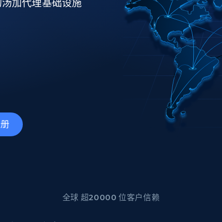
产品技术视频
的汤加代理基础设施
起价
数据中心代理
$0.9/IP
B
静态ISP代理
130万+ 超高速静态住宅代理
注册
全球 超20000 位客户信赖