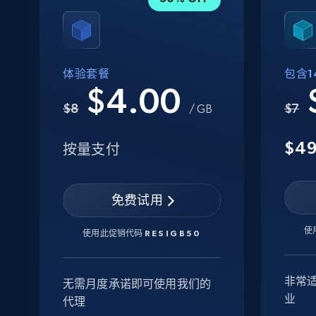
体验套餐
包含14
$4.00
$8
$7
/ GB
$4
按量支付
免费试用
使
使用此促销代码
RESIGB50
非常
无需月度承诺即可使用我们的
业
代理