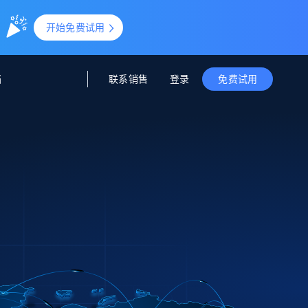
。
开始免费试用
联系销售
登录
档
免费试用
据与洞察
据及洞察
源
公司
初创企业计划
零售情报
零售
新
起价
$2000/月
解锁实时电商洞察与AI驱动的业务推荐
洞察
联盟推荐
演示智能体
企业级数据服务
托管式数据
起价
为企业级数据收集量身定制
$1500/月
采集
信任中心
集成
Deep Lookup
测试版
Bright SDK
在海量级网页数据上运行复杂
查询