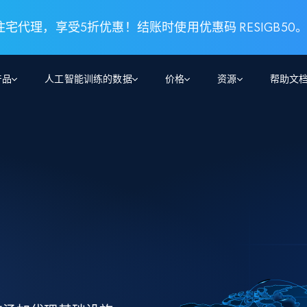
 住宅代理，享受5折优惠！结账时使用优惠码 RESIGB50
产品
人工智能训练的数据
价格
资源
帮助文
智能体 WEB 执行
数据源
数据源
数
数
资
学习中心
搜索及提取
抓取APIs
抓取APIs
起价
$1
$0.75/1k 记录条
请求
容
让 AI 应用具备搜索与爬取整个网络的能力
从 600+ 个网站获取实时数据
免费套餐
博客
领英
电商
社交媒体
ChatGPT
智能体浏览器
爬虫工作室定价
起价
爬虫工作室
练人形机
让智能体浏览网站并自动执行任务
$1/1k请求
案例研究
免费套餐
将任何网站转化为数据管道
亮数据 MCP
免费
起价
数据集
数据集
网络研讨会
站式工具包，全面解锁网页
请求
$250/100K 记录条
集
来自 600+ 个域名的预收集数据
起价
领英
电商
社交媒体
房地产
代理位置
缓存速递
$0.2/1k HTML
缓存速递
实时网页数据，采集即交付