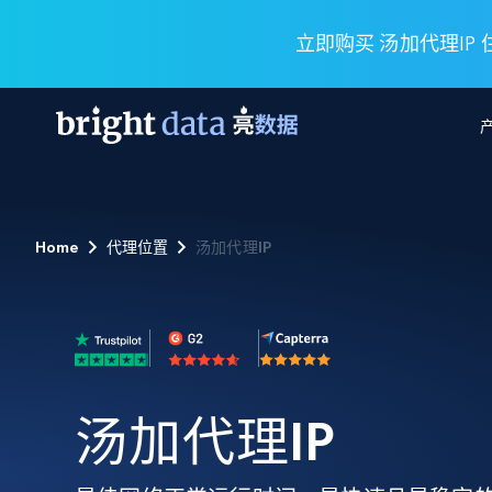
立即购买 汤加代理IP
网页数据抓取 API
多模态训练
网页数据抓取 API
工具
Home
代理位置
汤加代理IP
网页解锁 API
视频与媒体数据
网页解锁 API
起价
$1/ 每1 次
告别封锁和验证码
获得取之不尽的视频，图片及更多内
免费套餐
第三方工具集成
Discover API
视频信息流——为 VLA 准备就绪
免费
起价
爬虫 API
$1/1k请求
始终在线的代理实时网页发现
获取持续、定向的网页视频，用于训
浏览器扩展
器人策略
搜索引擎结果页 API
搜索引擎 API
起价
数据包
代理网络检查
按需获取多引擎搜索结果
$1/ 每1 次
免费套餐
为各行各业生成可直接用于LLM的数据
汤加代理IP
Google
Bing
Duckduckgo
Yandex
起价
网站地图
爬虫浏览器 API
爬虫浏览器 API
$5/GB
键启动内置隐匿模式的远程浏览器