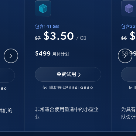
包含141 GB
包含33
$3.50
$
B
$7
/ GB
$6
$499
$99
月付计划
免费试用
使用此促销代码
RESIGB50
使
B50
非常适合使用量适中的小型企
为具有
我们的
业
队设计