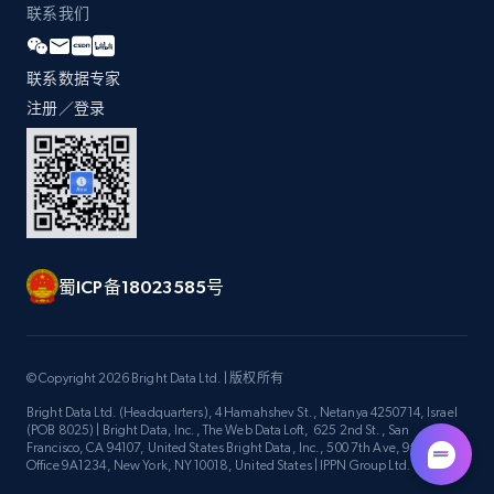
联系我们
联系数据专家
注册／登录
蜀ICP备18023585号
© Copyright 2026 Bright Data Ltd. | 版权所有
Bright Data Ltd. (Headquarters), 4 Hamahshev St., Netanya 4250714, Israel
(POB 8025) | Bright Data, Inc., The Web Data Loft, 625 2nd St., San
Francisco, CA 94107, United States Bright Data, Inc., 500 7th Ave, 9th Floor
Office 9A1234, New York, NY 10018, United States | IPPN Group Ltd.