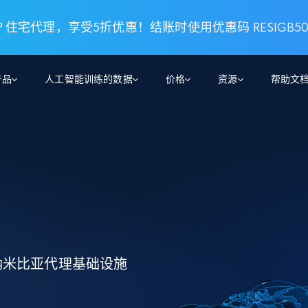
 住宅代理，享受5折优惠！结账时使用优惠码 RESIGB5
产品
人工智能训练的数据
价格
资源
帮助文
智能体 WEB 执行
数据源
数据源
数
数
资
学习中心
搜索及提取
抓取APIs
抓取APIs
起价
$1
$0.75/1k 记录条
请求
容
让 AI 应用具备搜索与爬取整个网络的能力
从 600+ 个网站获取实时数据
免费套餐
博客
领英
电商
社交媒体
ChatGPT
智能体浏览器
爬虫工作室定价
起价
爬虫工作室
练人形机
让智能体浏览网站并自动执行任务
$1/1k请求
案例研究
免费套餐
将任何网站转化为数据管道
亮数据 MCP
免费
起价
数据集
数据集
网络研讨会
站式工具包，全面解锁网页
请求
$250/100K 记录条
集
来自 600+ 个域名的预收集数据
纳米比亚代理基础设施
起价
领英
电商
社交媒体
房地产
代理位置
缓存速递
$0.2/1k HTML
缓存速递
实时网页数据，采集即交付