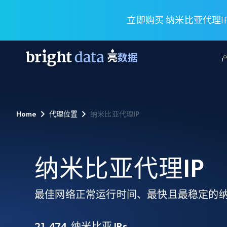
立即购买 纳米比亚代理IP
网页数据抓取 API
多模态训练
网页数据抓取 API
工具
Home
代理位置
纳米比亚代理IP
网页解锁 API
视频与媒体数据
网页解锁 API
起价
$1/ 每1 次
告别封锁和验证码
获得取之不尽的视频，图片及更多内
免费套餐
第三方工具集成
Discover API
视频信息流——为 VLA 准备就绪
免费
起价
爬虫 API
$1/1k请求
始终在线的代理实时网页发现
获取持续、定向的网页视频，用于训
纳米比亚代理IP
浏览器扩展
器人策略
搜索引擎结果页 API
搜索引擎 API
起价
数据包
代理网络检查
按需获取多引擎搜索结果
$1/ 每1 次
免费套餐
为各行各业生成可直接用于LLM的数据
最佳网络正常运行时间、最快且最稳定的
Google
Bing
Duckduckgo
Yandex
起价
网站地图
爬虫浏览器 API
爬虫浏览器 API
$5/GB
键启动内置隐匿模式的远程浏览器
21,474
纳米比亚 IPs