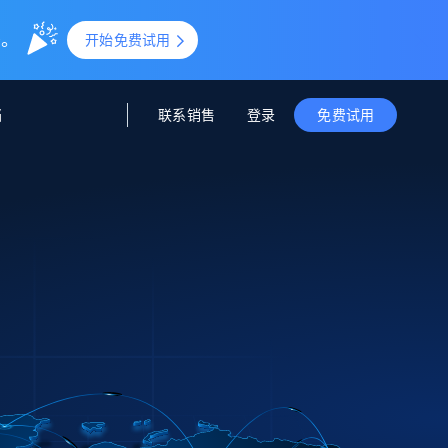
0。
开始免费试用
联系销售
登录
档
免费试用
据与洞察
据及洞察
源
公司
初创企业计划
零售情报
零售
新
起价
$2000/月
解锁实时电商洞察与AI驱动的业务推荐
洞察
联盟推荐
演示智能体
企业级数据服务
托管式数据
起价
为企业级数据收集量身定制
$1500/月
采集
信任中心
集成
Deep Lookup
测试版
Bright SDK
在海量级网页数据上运行复杂
查询