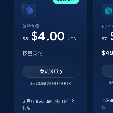
体验套餐
包含14
$4.00
$8
$7
/ GB
$4
按量支付
免费试用
使
使用此促销代码
RESIGB50
非常
无需月度承诺即可使用我们的
业
代理