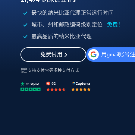
代理基础设施
最快的纳米比亚代理正常运行时间
代理服务
城市、州和邮政编码级别定位 -
免费！
动态代理
起价
$5
$2.5/G
免费套餐
动态代理
5折
最高品质的纳米比亚代理
超40000万 万高速真人住宅代理
起价
ISP 代理
$1.3/IP
数据中心代理
免费试用
用gmail账号
用于数据获取的高速代理
支持
支付宝
等多种支付方式