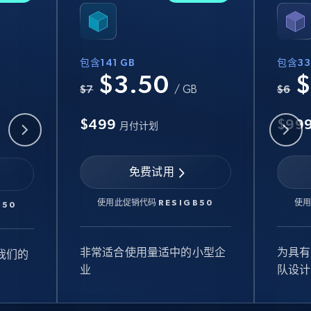
包含141 GB
包含33
$3.50
$
B
$7
/ GB
$6
$499
$99
月付计划
免费试用
使用此促销代码
RESIGB50
使
B50
非常适合使用量适中的小型企
为具有
我们的
业
队设计