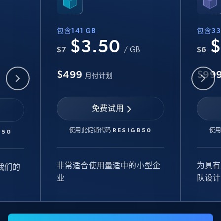
包含141 GB
包含33
$3.50
$
B
$7
/ GB
$6
$499
$99
月付计划
免费试用
使用此促销代码
RESIGB50
使
B50
非常适合使用量适中的小型企
为具有
我们的
业
队设计