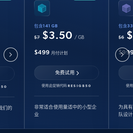
包含141 GB
包含33
$3.50
$
B
$7
/ GB
$6
$499
$99
月付计划
免费试用
使用此促销代码
RESIGB50
使
B50
非常适合使用量适中的小型企
为具有
我们的
业
队设计