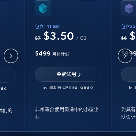
包含141 GB
包含33
$3.50
$
B
$7
/ GB
$6
$499
$99
月付计划
免费试用
使用此促销代码
RESIGB50
使
B50
非常适合使用量适中的小型企
为具有
我们的
业
队设计