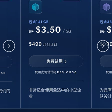
包含141 GB
包含33
$3.50
$
B
$7
/ GB
$6
$499
$99
月付计划
免费试用
使用此促销代码
RESIGB50
使
B50
非常适合使用量适中的小型企
为具有
我们的
业
队设计