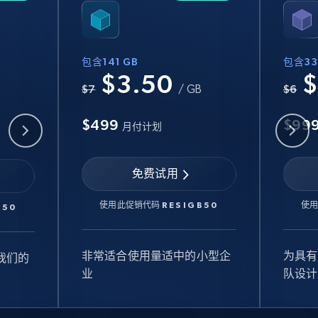
包含141 GB
包含33
$3.50
$
B
$7
/ GB
$6
$499
$99
月付计划
免费试用
使用此促销代码
RESIGB50
使
B50
非常适合使用量适中的小型企
为具有
我们的
业
队设计