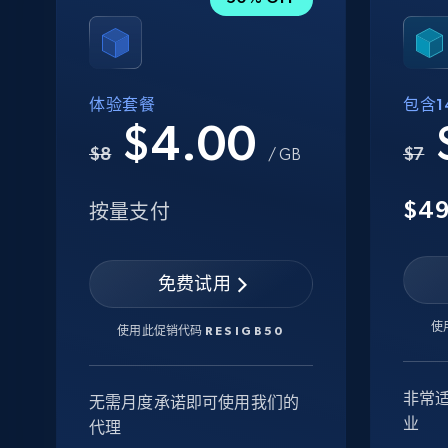
体验套餐
包含14
$4.00
$8
$7
/ GB
$4
按量支付
免费试用
使
使用此促销代码
RESIGB50
非常
无需月度承诺即可使用我们的
业
代理