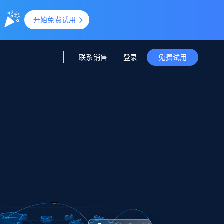
。
开始免费试用
联系销售
登录
档
免费试用
据与洞察
据及洞察
源
公司
初创企业计划
零售情报
零售
新
起价
$2000/月
解锁实时电商洞察与AI驱动的业务推荐
洞察
联盟推荐
演示智能体
企业级数据服务
托管式数据
起价
为企业级数据收集量身定制
$1500/月
采集
信任中心
集成
Deep Lookup
测试版
Bright SDK
在海量级网页数据上运行复杂
查询