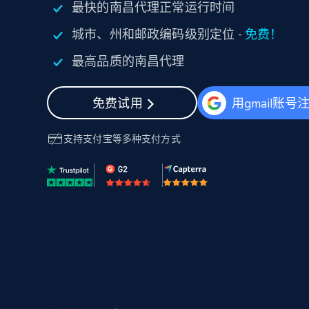
最快的南昌代理正常运行时间
代理基础设施
城市、州和邮政编码级别定位 -
免费！
代理服务
动态代理
起价
最高品质的南昌代理
$5
$2.5/G
免费套餐
动态代理
5折
超40000万 万高速真人住宅代理
起价
ISP 代理
免费试用
用gmail账号
$1.3/IP
数据中心代理
用于数据获取的高速代理
支持
支付宝
等多种支付方式