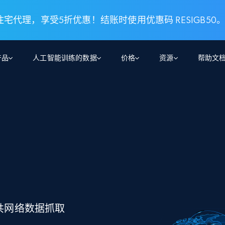
 住宅代理，享受5折优惠！结账时使用优惠码 RESIGB50
产品
人工智能训练的数据
价格
资源
帮助文
智能体 WEB 执行
数据源
数据源
数
数
资
学习中心
搜索及提取
抓取APIs
抓取APIs
起价
$1
$0.75/1k 记录条
请求
容
让 AI 应用具备搜索与爬取整个网络的能力
从 600+ 个网站获取实时数据
免费套餐
博客
领英
电商
社交媒体
ChatGPT
智能体浏览器
爬虫工作室定价
起价
爬虫工作室
练人形机
让智能体浏览网站并自动执行任务
$1/1k请求
案例研究
免费套餐
将任何网站转化为数据管道
亮数据 MCP
免费
起价
数据集
数据集
网络研讨会
站式工具包，全面解锁网页
请求
$250/100K 记录条
集
来自 600+ 个域名的预收集数据
起价
领英
电商
社交媒体
房地产
代理位置
缓存速递
公共网络数据抓取
$0.2/1k HTML
缓存速递
实时网页数据，采集即交付