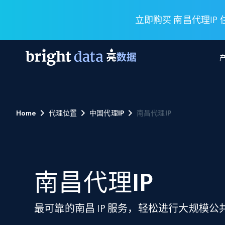
立即购买 南昌代理IP
网页数据抓取 API
多模态训练
网页数据抓取 API
工具
Home
代理位置
中国代理IP
南昌代理IP
网页解锁 API
视频与媒体数据
网页解锁 API
起价
$1/ 每1 次
告别封锁和验证码
获得取之不尽的视频，图片及更多内
免费套餐
第三方工具集成
Discover API
视频信息流——为 VLA 准备就绪
免费
起价
爬虫 API
$1/1k请求
始终在线的代理实时网页发现
获取持续、定向的网页视频，用于训
浏览器扩展
器人策略
搜索引擎结果页 API
南昌代理IP
搜索引擎 API
起价
数据包
代理网络检查
按需获取多引擎搜索结果
$1/ 每1 次
免费套餐
为各行各业生成可直接用于LLM的数据
Google
Bing
Duckduckgo
Yandex
起价
网站地图
爬虫浏览器 API
爬虫浏览器 API
最可靠的南昌 IP 服务，轻松进行大规模
$5/GB
键启动内置隐匿模式的远程浏览器