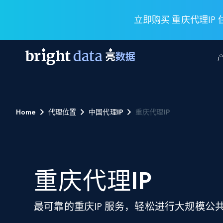
立即购买 重庆代理IP
网页数据抓取 API
多模态训练
网页数据抓取 API
工具
Home
代理位置
中国代理IP
重庆代理IP
网页解锁 API
视频与媒体数据
网页解锁 API
起价
$1/ 每1 次
告别封锁和验证码
获得取之不尽的视频，图片及更多内
免费套餐
第三方工具集成
Discover API
视频信息流——为 VLA 准备就绪
免费
起价
爬虫 API
$1/1k请求
始终在线的代理实时网页发现
获取持续、定向的网页视频，用于训
浏览器扩展
器人策略
搜索引擎结果页 API
重庆代理IP
搜索引擎 API
起价
数据包
代理网络检查
按需获取多引擎搜索结果
$1/ 每1 次
免费套餐
为各行各业生成可直接用于LLM的数据
Google
Bing
Duckduckgo
Yandex
起价
网站地图
爬虫浏览器 API
爬虫浏览器 API
最可靠的重庆IP 服务，轻松进行大规模公
$5/GB
键启动内置隐匿模式的远程浏览器