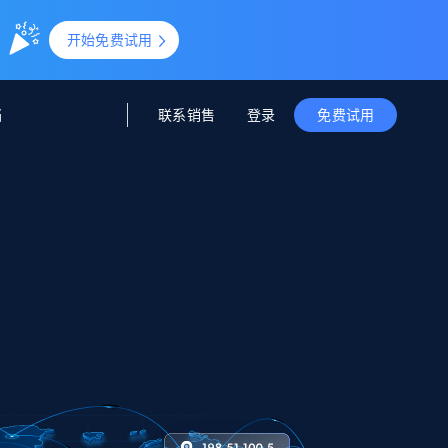
。
开始免费试用
联系销售
登录
档
免费试用
据与洞察
据及洞察
源
公司
初创企业计划
零售情报
零售
新
起价
$2000/月
解锁实时电商洞察与AI驱动的业务推荐
洞察
联盟推荐
演示智能体
企业级数据服务
托管式数据
起价
为企业级数据收集量身定制
$1500/月
采集
信任中心
集成
Deep Lookup
测试版
Bright SDK
在海量级网页数据上运行复杂
查询