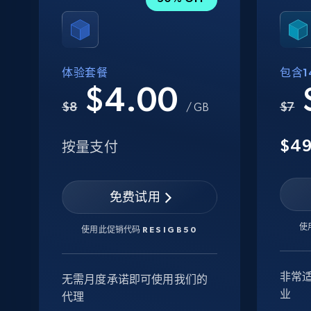
体验套餐
包含14
$4.00
$8
$7
/ GB
$4
按量支付
免费试用
使
使用此促销代码
RESIGB50
非常
无需月度承诺即可使用我们的
业
代理