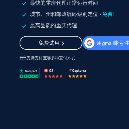
最快的重庆代理正常运行时间
代理基础设施
城市、州和邮政编码级别定位 -
免费！
代理服务
动态代理
起价
最高品质的重庆代理
$5
$2.5/G
免费套餐
动态代理
5折
超40000万 万高速真人住宅代理
起价
ISP 代理
免费试用
用gmail账号
$1.3/IP
数据中心代理
用于数据获取的高速代理
支持
支付宝
等多种支付方式