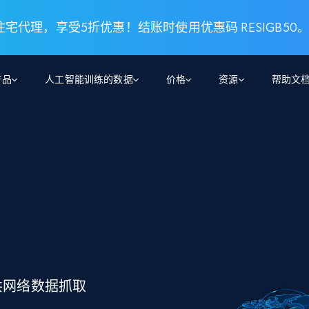
 住宅代理，享受5折优惠！结账时使用优惠码 RESIGB50
产品
人工智能训练的数据
价格
资源
帮助文
智能体 WEB 执行
数据源
数据源
数
数
资
学习中心
搜索及提取
抓取APIs
抓取APIs
起价
$1
$0.75/1k 记录条
请求
容
让 AI 应用具备搜索与爬取整个网络的能力
从 600+ 个网站获取实时数据
免费套餐
博客
领英
电商
社交媒体
ChatGPT
智能体浏览器
爬虫工作室定价
起价
爬虫工作室
练人形机
让智能体浏览网站并自动执行任务
$1/1k请求
案例研究
免费套餐
将任何网站转化为数据管道
亮数据 MCP
免费
起价
数据集
数据集
网络研讨会
站式工具包，全面解锁网页
请求
$250/100K 记录条
集
来自 600+ 个域名的预收集数据
起价
领英
电商
社交媒体
房地产
代理位置
缓存速递
共网络数据抓取
$0.2/1k HTML
缓存速递
实时网页数据，采集即交付