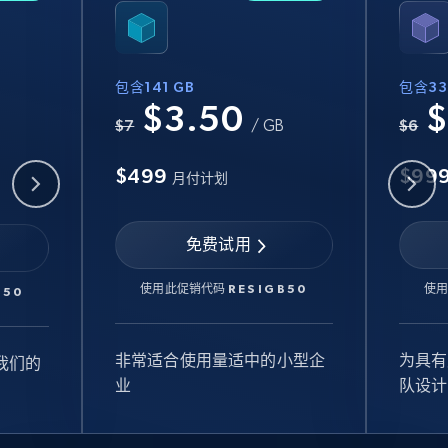
包含141 GB
包含33
$3.50
$
B
$7
/ GB
$6
$499
$99
月付计划
免费试用
使用此促销代码
RESIGB50
使
B50
非常适合使用量适中的小型企
为具有
我们的
业
队设计